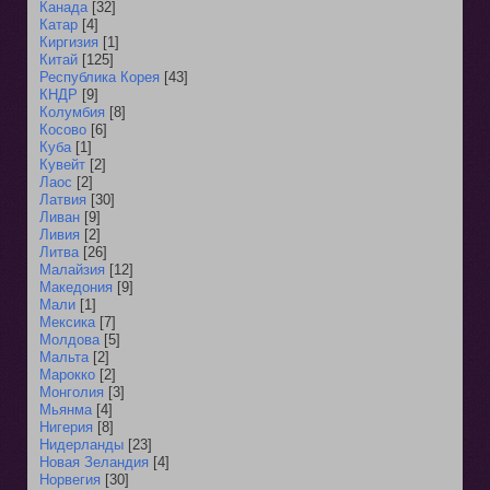
Канада
[32]
Катар
[4]
Киргизия
[1]
Китай
[125]
Республика Корея
[43]
КНДР
[9]
Колумбия
[8]
Косово
[6]
Куба
[1]
Кувейт
[2]
Лаос
[2]
Латвия
[30]
Ливан
[9]
Ливия
[2]
Литва
[26]
Малайзия
[12]
Македония
[9]
Мали
[1]
Мексика
[7]
Молдова
[5]
Мальта
[2]
Марокко
[2]
Монголия
[3]
Мьянма
[4]
Нигерия
[8]
Нидерланды
[23]
Новая Зеландия
[4]
Норвегия
[30]