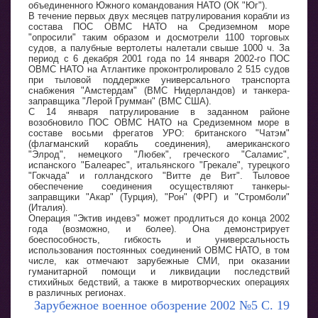
объединенного Южного командования НАТО (ОК "Юг").
В течение первых двух месяцев патрулирования корабли из
состава ПОС ОВМС НАТО на Средиземном море
"опросили" таким образом и досмотрели 1100 торговых
судов, а палубные вертолеты налетали свыше 1000 ч. За
период с 6 декабря 2001 года по 14 января 2002-го ПОС
ОВМС НАТО на Атлантике проконтролировало 2 515 судов
при тыловой поддержке универсального транспорта
снабжения "Амстердам" (ВМС Нидерландов) и танкера-
заправщика "Лерой Грумман" (ВМС США).
С 14 января патрулирование в заданном районе
возобновило ПОС ОВМС НАТО на Средиземном море в
составе восьми фрегатов УРО: британского "Чатэм"
(флагманский корабль соединения), американского
"Элрод", немецкого "Любек", греческого "Саламис",
испанского "Балеарес", итальянского "Грекале", турецкого
"Гокчада" и голландского "Витте де Вит". Тыловое
обеспечение соединения осуществляют танкеры-
заправщики "Акар" (Турция), "Рон" (ФРГ) и "Стромболи"
(Италия).
Операция "Эктив индевэ" может продлиться до конца 2002
года (возможно, и более). Она демонстрирует
боеспособность, гибкость и универсальность
использования постоянных соединений ОВМС НАТО, в том
числе, как отмечают зарубежные СМИ, при оказании
гуманитарной помощи и ликвидации последствий
стихийных бедствий, а также в миротворческих операциях
в различных регионах.
Зарубежное военное обозрение 2002 №5 С. 19