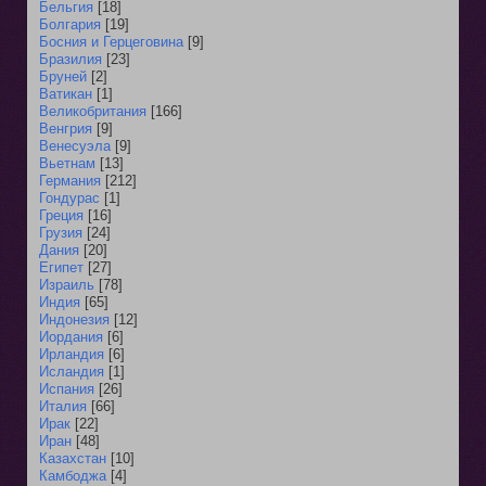
Бельгия
[18]
Болгария
[19]
Босния и Герцеговина
[9]
Бразилия
[23]
Бруней
[2]
Ватикан
[1]
Великобритания
[166]
Венгрия
[9]
Венесуэла
[9]
Вьетнам
[13]
Германия
[212]
Гондурас
[1]
Греция
[16]
Грузия
[24]
Дания
[20]
Египет
[27]
Израиль
[78]
Индия
[65]
Индонезия
[12]
Иордания
[6]
Ирландия
[6]
Исландия
[1]
Испания
[26]
Италия
[66]
Ирак
[22]
Иран
[48]
Казахстан
[10]
Камбоджа
[4]