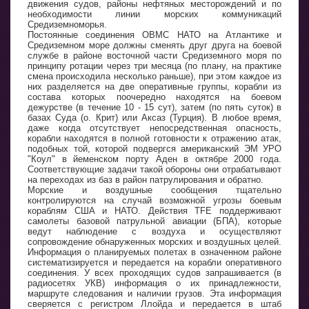
движения судов, районы нефтяных месторождений и по
необходимости линии морских коммуникаций
Средиземноморья.
Постоянные соединения ОВМС НАТО на Атлантике и
Средиземном море должны сменять друг друга на боевой
службе в районе восточной части Средиземного моря по
принципу ротации через три месяца (по плану, на практике
смена происходила несколько раньше), при этом каждое из
них разделяется на две оперативные группы, корабли из
состава которых поочередно находятся на боевом
дежурстве (в течение 10 - 15 сут), затем (по пять суток) в
базах Суда (о. Крит) или Аксаз (Турция). В любое время,
даже когда отсутствует непосредственная опасность,
корабли находятся в полной готовности к отражению атак,
подобных той, которой подвергся американский ЭМ УРО
"Коул" в йеменском порту Аден в октябре 2000 года.
Соответствующие задачи такой обороны они отрабатывают
на переходах из баз в район патрулирования и обратно.
Морские и воздушные сообщения тщательно
контролируются на случай возможной угрозы боевым
кораблям США и НАТО. Действия TFE поддерживают
самолеты базовой патрульной авиации (БПА), которые
ведут наблюдение с воздуха и осуществляют
сопровождение обнаруженных морских и воздушных целей.
Информация о планируемых полетах в означенном районе
систематизируется и передается на корабли оперативного
соединения. У всех проходящих судов запрашивается (в
радиосетях УКВ) информация о их принадлежности,
маршруте следования и наличии грузов. Эта информация
сверяется с регистром Ллойда и передается в штаб