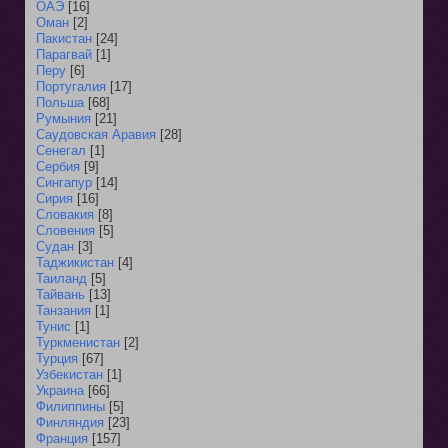
ОАЭ
[16]
Оман
[2]
Пакистан
[24]
Парагвай
[1]
Перу
[6]
Португалия
[17]
Польша
[68]
Румыния
[21]
Саудовская Аравия
[28]
Сенегал
[1]
Сербия
[9]
Сингапур
[14]
Сирия
[16]
Словакия
[8]
Словения
[5]
Судан
[3]
Таджикистан
[4]
Таиланд
[5]
Тайвань
[13]
Танзания
[1]
Тунис
[1]
Туркменистан
[2]
Турция
[67]
Узбекистан
[1]
Украина
[66]
Филиппины
[5]
Финляндия
[23]
Франция
[157]