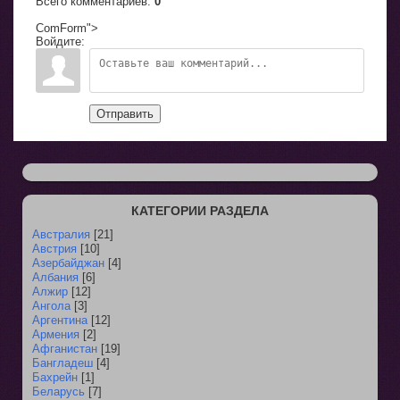
Всего комментариев
:
0
ComForm">
Войдите:
Отправить
КАТЕГОРИИ РАЗДЕЛА
Австралия
[21]
Австрия
[10]
Азербайджан
[4]
Албания
[6]
Алжир
[12]
Ангола
[3]
Аргентина
[12]
Армения
[2]
Афганистан
[19]
Бангладеш
[4]
Бахрейн
[1]
Беларусь
[7]