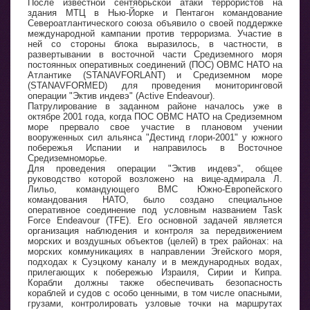
После известной сентябрьской атаки террористов на
здания МТЦ в Нью-Йорке и Пентагон командование
Североатлантического союза объявило о своей поддержке
международной кампании против терроризма. Участие в
ней со стороны блока выразилось, в частности, в
развертывании в восточной части Средиземного моря
постоянных оперативных соединений (ПОС) ОВМС НАТО на
Атлантике (STANAVFORLANT) и Средиземном море
(STANAVFORMED) для проведения мониторинговой
операции "Эктив индевэ" (Active Endeavour).
Патрулирование в заданном районе началось уже в
октябре 2001 года, когда ПОС ОВМС НАТО на Средиземном
море прервало свое участие в плановом учении
вооруженных сил альянса "Дестинд глори-2001" у южного
побережья Испании и направилось в Восточное
Средиземноморье.
Для проведения операции "Эктив индевэ", общее
руководство которой возложено на вице-адмирала Л.
Лильо, командующего ВМС Южно-Европейского
командования НАТО, было создано специальное
оперативное соединение под условным названием Task
Force Endeavour (TFE). Его основной задачей является
организация наблюдения и контроля за передвижением
морских и воздушных объектов (целей) в трех районах: на
морских коммуникациях в направлении Эгейского моря,
подходах к Суэцкому каналу и в международных водах,
прилегающих к побережью Израиля, Сирии и Кипра.
Корабли должны также обеспечивать безопасность
кораблей и судов с особо ценными, в том числе опасными,
грузами, контролировать узловые точки на маршрутах