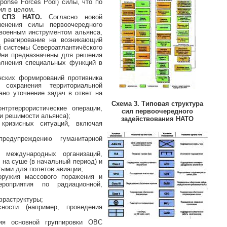
ponse Forces Pool) силы, что по
ил в целом.
ав СПЗ НАТО.
Согласно новой
енения силы первоочередного
военным инструментом альянса,
 реагирование на возникающий
й системы Североатлантичёского
Они предназначены для решения
олнения специальных функций в
нских формирований противника
 сохранения территориальной
ано уточнение задач в ответ на
Схема 3. Типовая структура
нтртеррористические операции,
сил первоочередного
и решимости альянса);
задействования НАТО
кризисных ситуаций, включая
редупреждению гуманитарной
 международных организаций,
 на суше (в начальный период) и
тыми для полетов авиации;
оружия массового поражения и
ероприятия по радиационной,
фраструктуры;
ности (например, проведения
;
ия основной группировки ОВС