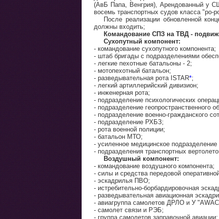
(АвБ Папа, Венгрия), Арендованный у С
восемь транспортных судов класса "ро-ро
После реализации обновленной кон
должны входить;
Командование СПЗ на ТВД - подви
Сухопутный компонент:
- командование сухопутного компонента;
- штаб бригады с подразделениями обесп
- легкие пехотные батальоны - 2;
- мотопехотный батальон;
- разведывательная рота ISTAR
*
;
- легкий артиллерийский дивизион;
- инженерная рота;
- подразделение психологических операц
- подразделение геопространственного о
- подразделение военно-гражданского со
- подразделение РХБЗ;
- рота военной полиции;
- батальон МТО;
- усиленное медицинское подразделение 
- подразделения транспортных вертолето
Воздушный компонент:
- командование воздушного компонента;
- силы и средства передовой оперативной
- эскадрилья ПВО;
- истребительно-борбардировочная эскад
- разведывательная авиационная эскадри
- авиагруппа самолетов ДРЛО и У "AWAC
- самолет связи и РЭБ;
- группа самолетов заправочной авиации;