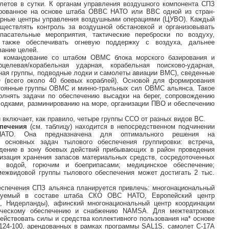
летов в сутки. К органам управления воздушного компонента СПЗ
ированное на основе штаба ОВВС НАТО или ВВС одной из стран-
нарные центры управления воздушными операциями (ЦУВО). Каждый
ществлять контроль за воздушной обстановкой и организовывать
пасательные мероприятия, тактические переброски по воздуху,
 также обеспечивать огневую поддержку с воздуха, дальнее
вание целей.
командование со штабом ОВМС блока морского базирования и
целевая/корабельная ударная, корабельная поисково-ударная,
ная группы, подводные лодки и самолеты авиации ВМС), сведенные
(всего около 40 боевых кораблей). Основой для формирования
тоянные группы ОВМС и минно-тральных сил ОВМС альянса. Такое
олнять задачи по обеспечению высадки на берег, сопровождению
лодками, разминированию на море, организации ПВО и обеспечению
 включает, как правило, четыре группы ССО от разных видов ВС.
печения
(см. таблицу) находится в непосредственном подчинении
НАТО. Она предназначена для оптимального решения на
 основных задач тылового обеспечения группировки: встреча,
ждение в зону боевых действий прибывающих в район проведения
изация хранения запасов материальных средств, сосредоточенных
 водой, горючим и боеприпасами; медицинское обеспечение;
межвидовой группы тылового обеспечения может достигать 2 тыс.
беспечения СПЗ альянса планируется привлечь: многонациональный
ируемый в составе штаба СКО ОВС НАТО, Европейский центр
н, Нидерланды), афинский многонациональный центр координации
хническому обеспечению и снабжению NAMSA. Для межтеатровых
действовать силы и средства коллективного пользования на* основе
124-100, арендованных в рамках программы SAL1S, самолет С-17А