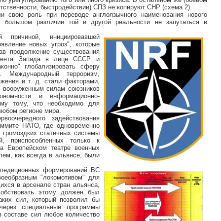
етственности, быстродействии) СПЗ не копируют СНР (схема 2).
и свою роль при переводе англоязычного наименования нового
большом различии той и другой реальности не запутаться в
й причиной, инициировавшей
явление новых угроз", которые
дав продолжение существования
онента Запада в лице СССР и
конно" глобализировать сферу
а. Международный терроризм,
жения и т. д. стали факторами,
к вооруженным силам союзников
тономности и информационно-
ему тому, что необходимо для
любом регионе мира.
воочередного задействования
аммите НАТО, где одновременно
я громоздких статичных системы
й, приспособленных только к
а Европейском театре военных
ем, как всегда в альянсе, были
спедиционных формирований ВС
еобразным "локомотивом" для
ихся в арсенале стран альянса,
собствовать этому должен был
аких сил, который позволил бы
 через специальные программы
в составе сил любое количество