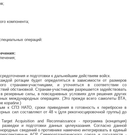
ов;
ого компонента;
л специальных операций:
ечения:
печения;
осредоточения и подготовки к дальнейшим действиям войск.
аждой ротации будет определяться в зависимости от размеров
ного странами-участницами, и уточняться в соответствии со
твий обстановкой. Странам-участницам разрешается задействовать
 в резервные силы, в повседневных условиях для решения других
чных международных операциях. (Это прежде всего самолеты ВТА,
е корабли.)
ым к СПЗ НАТО, сроки приведения в готовность к переброске в
урных сил составляют от 48 ч (для рекогносцировочной группы) до
e, Target Acquisition and Reconnaissance - программа (концепция)
м разведки и подготовки данных целеуказания. Согласно данной
знородных сведений о противнике намечено интегрировать в единый
перспективные АСР Североатлантического союза и государств -