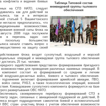
а конфликта и ведения боевых
Таблица Типовой состав
межвидовой группы тылового
енных на СПЗ НАТО, следует
обеспечения
здавались как для действий за
альянса, так и в интересах
нной статьей 5 Вашингтонского
и негласно предполагалось, что
едиционными возможностями,
ирования военной силы блока на
августа 2008 года послужили
вов в перечень задач сил
я, поскольку большинство
льянса начали ставить вопрос о
еимущественно на защиту своей
действования блока входят сухопутный, воздушный и морской
пециальных операций и межвидовая группа тылового обеспечения
 достигать 25 тыс. человек.
ередного задействования представлен формированием бригадного
 возможностями для проведения различных наземных операций. В
й компонент состоит из формирований со средним и легким
ий воздушно-десантных войск, боевого и тылового обеспечения.
о подчинения включает формирования армейской авиации, ПВО,
 войск связи, РХБЗ, а также психологических операций, военной
йствия. Командование сухопутного компонента формируется на базе
строго развертывания ОВС НАТО.
беспечивать своевременную переброску формирований СПЗ в
пектр задач, связанных с авиационной поддержкой их действий, В
янса входят подразделения самолетов боевой и вспомогательной
О ВВС стран -участниц блока с учетом обеспечения возможности