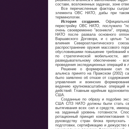
составе, возложенных задачах, зоне отв
Все перечисленные факторы сыграл
элемента ОВС НАТО, дабы при таком 
терминологии.
История создания.
Официально
перестройку ОВС НАТО, послужило "по
очень своевременно "возникли", оправ
НАТО после развала основного опп
Варшавского Договора, и с целью "за
влияния Североатлантического союз
распространение оружия массового пора
обусловившими повышение требований 
по стратегической мобильности, ав
разведывательному обеспечению - вс
проведения экспедиционных операций в 
Решение о формировании сил пер
альянса принято на Пражском (2002) с
было заявлено об отказе от содержани
управления и воинских формировани
ведению крупномасштабных операций н
действий. Главным идейным вдохновител
США.
Созданные по образу и подобию эк
США СПЗ НАТО должны были стать сво
вытягивания всех сил и средств, имеющ
на заданный уровень готовности. Спо
ротационный принцип комплектования т
руководству стран блока пропускать
подготовки, сертификацию и дежурство 