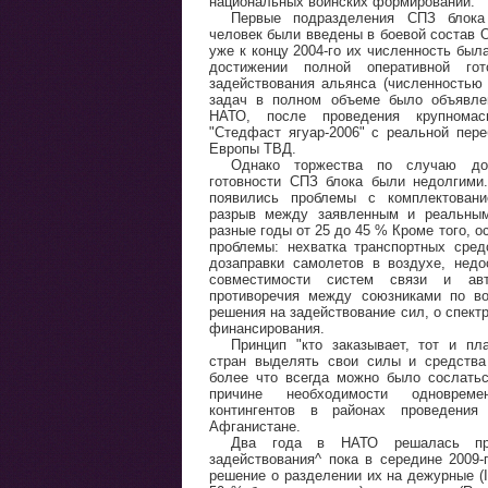
национальных воинских формирований.
Первые подразделения СПЗ блока
человек были введены в боевой состав О
уже к концу 2004-го их численность был
достижении полной оперативной гот
задействования альянса (численностью
задач в полном объеме было объявле
НАТО, после проведения крупнома
"Стедфаст ягуар-2006" с реальной пер
Европы ТВД.
Однако торжества по случаю дос
готовности СПЗ блока были недолгими
появились проблемы с комплектовани
разрыв между заявленным и реальным
разные годы от 25 до 45 % Кроме того, 
проблемы: нехватка транспортных сред
дозаправки самолетов в воздухе, недо
совместимости систем связи и авто
противоречия между союзниками по во
решения на задействование сил, о спект
финансирования.
Принцип "кто заказывает, тот и пл
стран выделять свои силы и средства
более что всегда можно было сослать
причине необходимости одновреме
контингентов в районах проведени
Афганистане.
Два года в НАТО решалась про
задействования^ пока в середине 2009-
решение о разделении их на дежурные (I