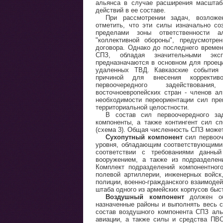
альянса в случае расширения масштаб
действий в ее составе.
При рассмотрении задач, возлож
отметить, что эти силы изначально со
пределами зоны ответственности 
"коллективной обороны", предусмотре
договора. Однако до последнего времен
СПЗ, обладая значительными эксп
предназначаются в основном для проец
удаленных ТВД. Кавказские события 
причиной для внесения корректи
первоочередного задействовани
восточноевропейских стран - членов а
необходимости переориентации сил пр
территориальной целостности.
В состав сил первоочередного за
компоненты, а также контингент сил с
(схема 3). Общая численность СПЗ может
Сухопутный компонент
сил первооч
уровня, обладающим соответствующими
соответствии с требованиями данны
вооружением, а также из подразделен
Комплект подразделений компонентног
полевой артиллерии, инженерных войск,
полиции, военно-гражданского взаимоде
штаба одного из армейских корпусов бы
Воздушный компонент
должен о
назначенные районы и выполнять весь с
состав воздушного компонента СПЗ аль
авиации, а также силы и средства ПВ