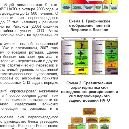
 общей численностью 9 тыс.
ВС НАТО в октябре 2003 года, а
а доведена до 17 500 человек. О
овности сил первоочередного
Схема 1. Графическое
 до 25 тыс. человек) к решению
отображение понятий
но на Рижском (2006) саммите
Response и Reaction
сштабного учения СПЗ блока
еброской войск на удаленный от
тижения полной оперативной
. Уже в следующем, 2007 году
ем очередной ротации. Далее
 боевым составом достигал в
оставались нерешенными и другие
ств стратегических перевозок и
статочный уровень оперативной
матизированного управления,
просам об алгоритме принятия
ре решаемых СПЗ задач, порядке
Схема 2. Сравнительная
характеристика сил
атит" спровоцировал нежелание
немедленного реагирования и
 в "первоочередное дело", тем
сил первоочередного
ся на неимение возможности по
задействования НАТО
нного содержания воинских
я операций на Балканах и в
блема сил первоочередного
го руководство блока утвердило
mmediate Response Force, около