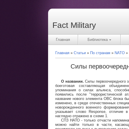
Fact Military
Главная
Библиотека
Главная
Статьи
По странам
NATO
Силы первоочередн
О названии.
Силы первоочередного з
боеготовая составляющая объедине
упоминания о силах альянса, способ
появились после "террористической а
название нового элемента ОВС блока было
изменено, в среде отечественных специ
новорожденного военного формировани
указывает слово Response, отличие в
наглядно отражено в схеме 1.
СПЗ НАТО - только отчасти напомина
можно найти только в части, касающ
решимости альянса к выполнению задач п