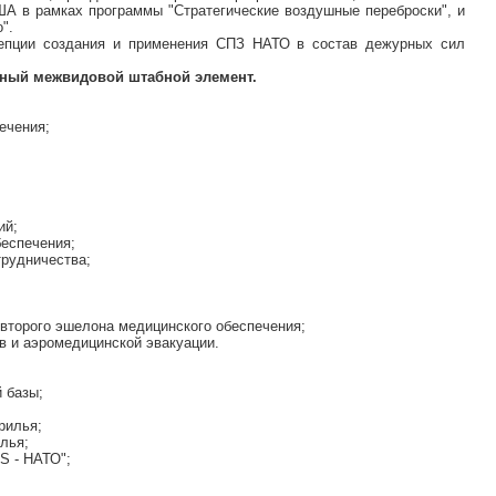
ША в рамках программы "Стратегические воздушные переброски", и
".
цепции создания и применения СПЗ НАТО в состав дежурных сил
жный межвидовой штабной элемент.
ечения;
ий;
беспечения;
трудничества;
второго эшелона медицинского обеспечения;
в и аэромедицинской эвакуации.
 базы;
рилья;
лья;
S - НАТО";