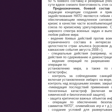
50 % боевого состава) и резервные (Res
сути вдвое снизило боеготовность этих с
Предназначение, боевой сост
редакции концепции создания и прим
задействования НАТО являются гибким 
обеспечивающим немедленное силовое
кризис в качестве части всеобъемлюще
союза по кризисному урегулированию. 
широкого спектра военных задач и вып
любом районе мира:
- ведение боевых действий против вои
ограниченного состава в интересах
целостности стран альянса (курсивом д
кавказские события августа 2008 г.);
- специальные действия (например, ко
действия по сдерживанию и демонстраци
- ведение операций по разрешению 
операции по
установлению мира, а также по п
катастрофы;
- контроль за соблюдением санкций
включая установленное эмбарго на море,
контроль над воздушными зонами, закры
-ликвидация последствий применения 
техногенных катастроф (включая м
химической и биологической защите);
- защита критически важных объектов ин
- операции по обеспечению безопас
саммитов НАТО", олимпийских игр и т д.)
- создание условий для развертыван