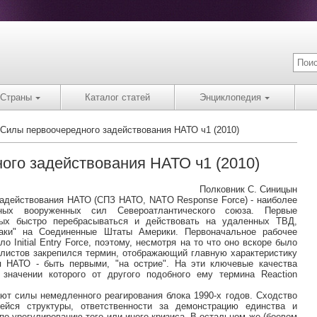
Страны
Каталог статей
Энциклопедия
Силы первоочередного задействования НАТО ч1 (2010)
ого задействования НАТО ч1 (2010)
Полковник С. Синицын
адействования НАТО (СПЗ НАТО, NATO Response Force) - наиболее
нных вооруженных сил Североатлантического союза. Первые
ных быстро перебрасываться и действовать на удаленных ТВД,
таки" на Соединенные Штаты Америки. Первоначальное рабочее
 Initial Entry Force, поэтому, несмотря на то что оно вскоре было
алистов закрепился термин, отображающий главную характеристику
я НАТО - быть первыми, "на острие". На эти ключевые качества
 значении которого от другого подобного ему термина Reaction
ют силы немедленного реагирования блока 1990-х годов. Сходство
ейся структуры, ответственности за демонстрацию единства и
о урегулированию того или иного кризиса. В остальном же (боевом