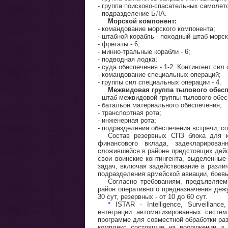
- группа поисково-спасательных самолет
- подразделение БЛА.
Морской компонент:
- командование морского компонента;
- штабной корабль - походный штаб морск
- фрегаты - 6;
- минно-тральные корабли - 6;
- подводная лодка;
- суда обеспечения - 1-2. Контингент си
- командование специальных операций;
- группы сил специальных операции - 4.
Межвидовая группа тылового обесп
- штаб межвидовой группы тылового обес
- батальон материального обеспечения;
- транспортная рота;
- инженерная рота;
- подразделения обеспечения встречи, с
Состав резервных СПЗ блока для к
финансового вклада, задекларирован
сложившейся в районе предстоящих дейс
свои воинские контингента, выделенные
задач, включая задействование в разли
подразделения армейской авиации, боевы
Согласно требованиям, предъявляем
район оперативного предназначения деж
30 сут, резервных - от 10 до 60 сут.
*
ISTAR - Intelligence, Surveillanc
интеграции автоматизированных систе
программе для совместной обработки ра
комплекс состоящие на вооружении и 