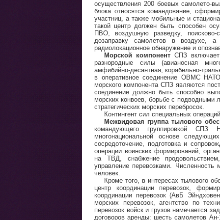
осуществления 200 боевых самолето-вы
блока относятся командование, сформ
участниц, а также мобильные и стацио
такой центр должен быть способен осу
ПВО, воздушную разведку, поисково-с
дозаправку самолетов в воздухе, а
радиолокационное обнаружение и опозна
Морской компонент
СПЗ включает 
разнородные силы (авианосная много
амфибийно-десантная, корабельно-траль
в оперативное соединение ОВМС НАТО 
морского компонента СПЗ являются пос
соединение должно быть способно вып
морских конвоев, борьбе с подводными 
стратегических морских перебросок.
Контингент сил специальных операций
Межвидовая группа тылового обес
командующего группировкой СПЗ 
многонациональной основе следующих
сосредоточение, подготовка и сопрово
операции воинских формирований; орган
на ТВД, снабжение продовольствием,
управление перевозками. Численность 
человек.
Кроме того, в интересах тылового о
центр координации перевозок, форм
координации перевозок (АвБ Эйндхове
морских перевозок, агентство по те
перевозок войск и грузов намечается за
договоров аренды: шесть самолетов Ан-