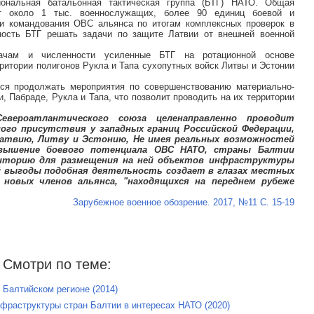
иональная батальонная тактическая группа (БТГ) НАТО. Общая
ет около 1 тыс. военнослужащих, более 90 единиц боевой и
ли командования ОВС альянса по итогам комплексных проверок в
вность БТГ решать задачи по защите Латвии от внешней военной
ачам и численности усиленные БТГ на ротационной основе
ритории полигонов Рукла и Тапа сухопутных войск Литвы и Эстонии
ся продолжать мероприятия по совершенствованию материально-
, Пабраде, Рукла и Тапа, что позволит проводить на их территории
евероатлантического союза целенаправленно проводит
ого присутствия у западных границ Российской Федерации,
Латвию, Литву и Эстонию, Не имея реальных возможностей
вышение боевого потенциала ОВС НАТО, страны Балтии
торию для размещения на ней объектов инфраструктуры
й выгоды подобная деятельность создает в глазах местных
новых членов альянса, "находящихся на переднем рубеже
Зарубежное военное обозрение. 2017, №11 С. 15-19
Смотри по теме:
Балтийском регионе (2014)
фраструктуры стран Балтии в интересах НАТО (2020)