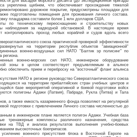
ности для высадки морского десанта (до экспедиционной бригады
са укреплена щебнем, что обеспечивает прохождение тяжелой
отремонтировано дорожное покрытие, предусмотрены площадки для
также подготовлены помещения для проживания личного состава.
товку плацдарма составили более 1 млн долларов США.
ты по техническому переоснащению и строительству новых
мы наблюдения за надводной обстановкой. В настоящее время
т контролировать проход любых кораблей и судов вдоль всего
вероатлантического союза практической проверкой эффективности
развернутых на территории республик объектов "авиационной"
диненных военно-воздушных сил НАТО "Балтик эр полисинг" по
а региона.
ненных военно-морских сил НАТО, инженерное оборудование
ской зоны в целом соответствует предъявляемым в альянсе
обно обеспечить прием и переброску на "восточный" фланг альянса
исутствия НАТО в регионе руководство Североатлантического союза
ходящихся на территории прибалтийских стран учебных центров и
ющейся базе мероприятий оперативной и боевой подготовки войск
зуются полигоны Адажи (Латвия), Пабраде, Рукла (Литва) и Тала
нов, а также емкость казарменного фонда позволяют на регулярной
оевой подготовки с привлечением Личного состава численностью до
анным в инженерном плане является полигон Адажи. Учебная база
ые тренажерные комплексы различного назначения, средства
овки на ТВД и анализа результатов выполнения учебно-боевых
ованием высокоточных боеприпасов.
 усилению военного присутствия блока в Восточной Европе на