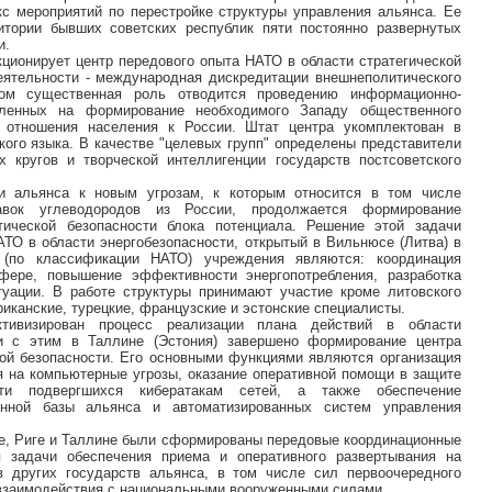
с мероприятий по перестройке структуры управления альянса. Ее
итории бывших советских республик пяти постоянно развернутых
и.
нкционирует центр передового опыта НАТО в области стратегической
еятельности - международная дискредитации внешнеполитического
ом существенная роль отводится проведению информационно-
авленных на формирование необходимого Западу общественного
о отношения населения к России. Штат центра укомплектован в
кого языка. В качестве "целевых групп" определены представители
х кругов и творческой интеллигенции государств постсоветского
ти альянса к новым угрозам, к которым относится в том числе
тавок углеводородов из России, продолжается формирование
тической безопасности блока потенциала. Решение этой задачи
АТО в области энергобезопасности, открытый в Вильнюсе (Литва) в
о (по классификации НАТО) учреждения являются: координация
фере, повышение эффективности энергопотребления, разработка
туации. В работе структуры принимают участие кроме литовского
риканские, турецкие, французские и эстонские специалисты.
тивизирован процесс реализации плана действий в области
и с этим в Таллине (Эстония) завершено формирование центра
ой безопасности. Его основными функциями являются организация
я на компьютерные угрозы, оказание оперативной помощи в защите
сти подвергшихся кибератакам сетей, а также обеспечение
нной базы альянса и автоматизированных систем управления
се, Риге и Таллине были сформированы передовые координационные
 задачи обеспечения приема и оперативного развертывания на
ов других государств альянса, в том числе сил первоочередного
х взаимодействия с национальными вооруженными силами.