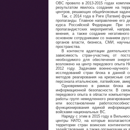
ОВС провело в 2013-2015 годах комплек
результатом явилось создание на терр
центров, решающих общеблоковые задач
Так, с 2014 года в Риге (Латвия) фу
пропаганды. Главное направление его д
курса Российской Федерации. При эт
пропагандистских мероприятий, напр
мнения, а также создание негативног
основном сотрудниками со знанием русс
органов власти, бизнеса, СМИ, научны
пространства.
В контексте адаптации деятельнос
зависимость стран-участниц от пос
необходимого для обеспечения энерге
возложено на центр передового опыта Н
2012 году. Задачами военно-научног
исследований стран блока в данной с
методов реагирования на кризисные си
персонала итальянские, латвийские, аме
Одновременно в рамках блока ак
информационной безопасности. В связ
передового опыта в области компьютерн
работы групп немедленного реагировани
или восстановлении работоспособно
функционирования единой информацио
войсками национальных ВС.
Наряду с этим в 2015 году в Вильню
центры НАТО, на которые возлагаются
территории стран воинских контингент
задействования, а также организации и