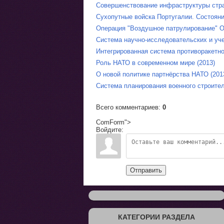
Совершенствование инфраструктуры стра
Сухопутные войска Португалии. Состояни
Операция "Воздушное патрулирование" О
Система научно-исследовательских и уч
Интегрированная система противоракетно
Роль НАТО в современном мире (2013)
О новой политике партнёрства НАТО (201
Система планирования военного строител
Всего комментариев
:
0
ComForm">
Войдите:
Отправить
КАТЕГОРИИ РАЗДЕЛА