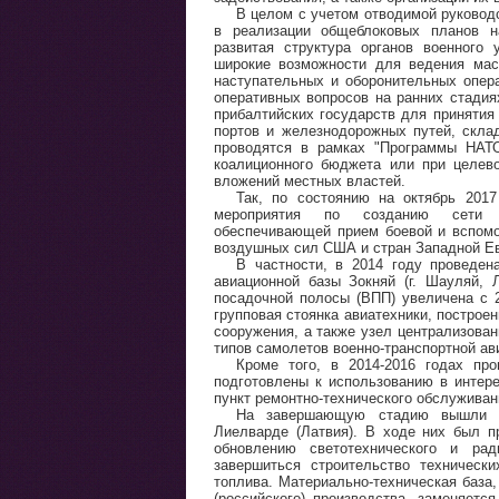
В целом с учетом отводимой руковод
в реализации общеблоковых планов н
развитая структура органов военного 
широкие возможности для ведения мас
наступательных и оборонительных опера
оперативных вопросов на ранних стадия
прибалтийских государств для принятия
портов и железнодорожных путей, скла
проводятся в рамках "Программы НАТО
коалиционного бюджета или при целев
вложений местных властей.
Так, по состоянию на октябрь 201
мероприятия по созданию сети п
обеспечивающей прием боевой и вспомо
воздушных сил США и стран Западной Е
В частности, в 2014 году проведен
авиационной базы Зокняй (г. Шауляй, Л
посадочной полосы (ВПП) увеличена с 
групповая стоянка авиатехники, построе
сооружения, а также узел централизова
типов самолетов военно-транспортной ав
Кроме того, в 2014-2016 годах про
подготовлены к использованию в интере
пункт ремонтно-технического обслужива
На завершающую стадию вышли ме
Лиелварде (Латвия). В ходе них был 
обновлению светотехнического и рад
завершиться строительство техническ
топлива. Материально-техническая база
(российского) производства, заменяетс