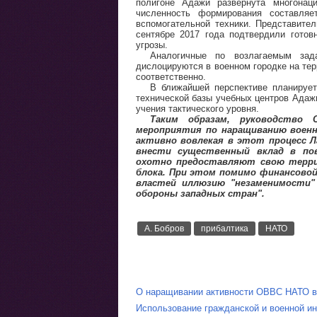
полигоне Адажи развернута многонац
численность формирования составля
вспомогательной техники. Представите
сентябре 2017 года подтвердили гото
угрозы.
Аналогичные по возлагаемым зад
дислоцируются в военном городке на тер
соответственно.
В ближайшей перспективе планирует
технической базы учебных центров Адажи
учения тактического уровня.
Таким образам, руководство С
мероприятия по наращиванию военн
активно вовлекая в этот процесс 
внести существенный вклад в по
охотно предоставляют свою терри
блока. При этом помимо финансово
властей иллюзию "незаменимости" 
обороны западных стран".
А. Бобров
прибалтика
НАТО
О наращивании активности ОВВС НАТО в 
Использование гражданской и военной ин