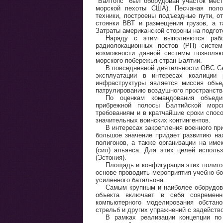
"Балтопс" был оборудован участок мест
морской пехоты США). Песчаная поло
техники, построены подъездные пути, 
стоянки ВВТ и размещения грузов, а 
Затраты американской стороны на подго
Наряду с этим выполняются рабо
радиолокационных постов (РП) систе
возможности данной системы позволяю
морского побережья стран Балтии.
В повседневной деятельности ОВС Се
эксплуатации в интересах коалиции 
инфраструктуры является миссия объе
патрулированию воздушного пространств
По оценкам командования объеди
прибрежной полосы Балтийской мор
требованиям и в кратчайшие сроки спос
значительных воинских контингентов.
В интересах закрепления военного пр
большое значение придает развитию на
полигонов, а также организации на име
(сил) альянса. Для этих целей исполь
(Эстония).
Площадь и конфигурация этих полиго
основе проводить мероприятия учебно-б
усиленного батальона.
Самым крупным и наиболее оборудов
объекта включает в себя современн
компьютерного моделирования обстан
стрельб и других упражнений с задейств
В рамках реализации концепции по