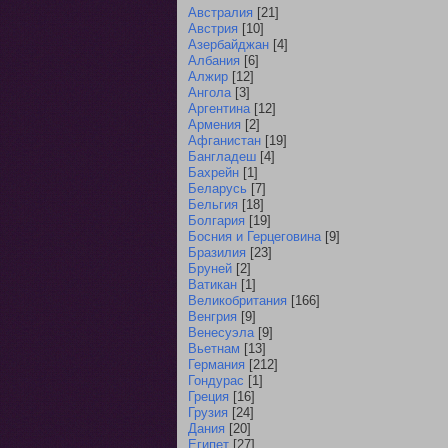
Австралия
[21]
Австрия
[10]
Азербайджан
[4]
Албания
[6]
Алжир
[12]
Ангола
[3]
Аргентина
[12]
Армения
[2]
Афганистан
[19]
Бангладеш
[4]
Бахрейн
[1]
Беларусь
[7]
Бельгия
[18]
Болгария
[19]
Босния и Герцеговина
[9]
Бразилия
[23]
Бруней
[2]
Ватикан
[1]
Великобритания
[166]
Венгрия
[9]
Венесуэла
[9]
Вьетнам
[13]
Германия
[212]
Гондурас
[1]
Греция
[16]
Грузия
[24]
Дания
[20]
Египет
[27]