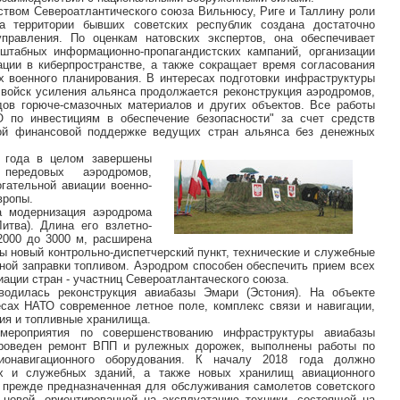
ством Североатлантического союза Вильнюсу, Риге и Таллину роли
а территории бывших советских республик создана достаточно
управления. По оценкам натовских экспертов, она обеспечивает
штабных информационно-пропагандистских кампаний, организации
ции в киберпространстве, а также сокращает время согласования
х военного планирования. В интересах подготовки инфраструктуры
 войск усиления альянса продолжается реконструкция аэродромов,
дов горюче-смазочных материалов и других объектов. Все работы
 по инвестициям в обеспечение безопасности" за счет средств
ой финансовой поддержке ведущих стран альянса без денежных
7 года в целом завершены
ередовых аэродромов,
гательной авиации военно-
вропы.
а модернизация аэродрома
итва). Длина его взлетно-
2000 до 3000 м, расширена
ны новый контрольно-диспетчерский пункт, технические и служебные
нной заправки топливом. Аэродром способен обеспечить прием всех
иации стран - участниц Североатлантаческого союза.
водилась реконструкция авиабазы Эмари (Эстония). На объекте
сах НАТО современное летное поле, комплекс связи и навигации,
ния и топливные хранилища.
роприятия по совершенствованию инфраструктуры авиабазы
проведен ремонт ВПП и рулежных дорожек, выполнены работы по
ионавигационного оборудования. К началу 2018 года должно
их и служебных зданий, а также новых хранилищ авиационного
, прежде предназначенная для обслуживания самолетов советского
я новой, ориентированной на эксплуатацию техники, состоящей на