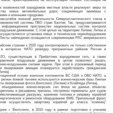
м возможностей аэродромов местные власти реализуют меры по
ству новых автомобильных дорог, соединяющих авиабазы с
ями и военными городками.
асштабов военной деятельности Североатлантического союза в
озможностей системы ПВО стран Балтии. Так, предусматривается
 информационное пространство национальных систем контроля
воздушным движением. С этой целью на территории Латвии, Литвы и
осуществляется установка новых и техническое переоборудование
 Посты наблюдения оснащаются современными РЛС американского
ийским странам к 2020 году контролировать не только собственное
 в интересах НАТО разведку приграничных районов России и
ТО, существующая в Прибалтике аэродромная сеть, а также
управления воздушным движением в целом позволяют решать
енно-воздушными силами задачи. При этом в угрожаемый период
 и базирования авиации планируется задействовать гражданские
итва).
отационной основе воинских континентов ВС США и ОВС НАТО, а
 регион боевой техники используются военно-морские базы Лиепая
нкты базирования флота Вентспилс (Латвия) и Клайпеда (Литва).
 объединенных военно-морских сил блока на данных объектах
укреплены и расширены причалы, построены терминалы для судов
 обеспечивающая разгрузку, хранение топлива и заправку кораблей
нергетическое и ремонтное оборудование ВМБ. Причальный фронт
олив осуществлять швартовку кораблей до класса "эсминец"
днее г. Вентспилс, в 2010 году в рамках подготовки к учениям