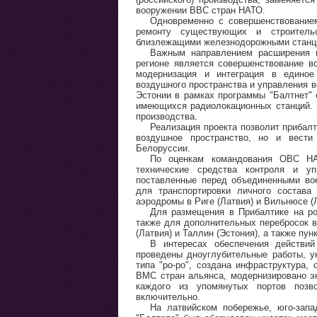
вооружении ВВС стран НАТО.
Одновременно с совершенствование
ремонту существующих и строитель
близлежащими железнодорожными станци
Важным направлением расширения м
регионе является совершенствование в
модернизация и интеграция в единое
воздушного пространства и управления 
Эстонии в рамках программы "Балтнет" 
имеющихся радиолокационных станций.
производства.
Реализация проекта позволит прибалт
воздушное пространство, но и вести
Белоруссии.
По оценкам командования ОВС НА
технические средства контроля и 
поставленные перед объединенными во
для транспортировки личного состава
аэродромы в Риге (Латвия) и Вильнюсе (Л
Для размещения в Прибалтике на р
также для дополнительных перебросок в
(Латвия) и Таллин (Эстония), а также пу
В интересах обеспечения действий
проведены дноуглубительные работы, 
типа "ро-ро", создана инфраструктура,
ВМС стран альянса, модернизировано э
каждого из упомянутых портов позв
включительно.
На латвийском побережье, юго-запа