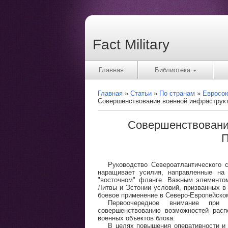
Fact Military
Главная
Библиотека
Главная
Статьи
По странам
Евросо
Совершенствование военной инфраструкт
Совершенствовани
П
Руководство Североатлантического 
наращивает усилия, направленные на 
"восточном" фланге. Важным элементом
Литвы и Эстонии условий, призванных в
боевое применение в Северо-Европейско
Первоочередное внимание при 
совершенствованию возможностей расп
военных объектов блока.
В целях повышения оперативности и 