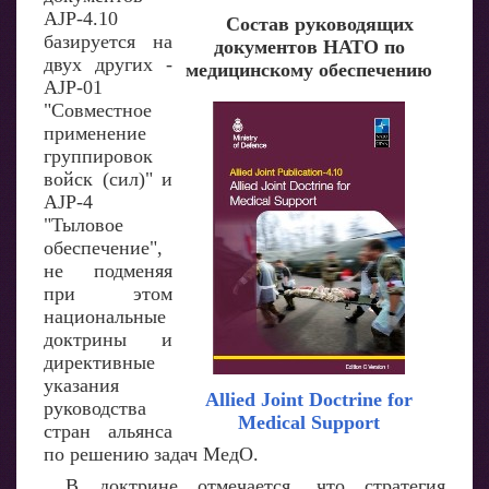
AJP-4.10
Состав руководящих
базируется на
документов НАТО по
двух других -
медицинскому обеспечению
AJP-01
"Совместное
применение
группировок
войск (сил)" и
AJP-4
"Тыловое
обеспечение",
не подменяя
при этом
национальные
доктрины и
директивные
указания
Allied Joint Doctrine for
руководства
Medical Support
стран альянса
по решению задач МедО.
В доктрине отмечается, что стратегия