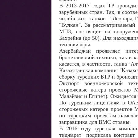
В 2013-2017 годах TP проводи
зарубежных стран. Так, в соотв
чилийских танков "Леопард-
"Вулкан". За рассматриваемый
МПЗ, состоящие на вооружен
Бахрейна (до 50). Для находящ
тепловизоры.
Азербайджан проявляет инте
бронетанковой техники, так и к
касается, в частности, танка "А
Казахстанская компания "Казах
сборку турецких БТР и бронеав
Экспорт военно-морской те
сторожевые катера проектов 
Малайзия и Египет). Ожидается 
По турецким лицензиям в ОАЭ,
сторожевых катеров проектов 
по турецким проектам намечае
заправщика для ВМС страны.
В 2016 году турецкая компан
тиджарет" подписала контрак