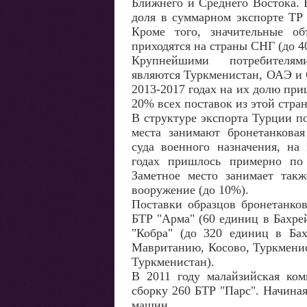
Ближнего и Среднего Востока. В
доля в суммарном экспорте TP
Кроме того, значительные о
приходятся на страны СНГ (до 4
Крупнейшими потребител
являются Туркменистан, ОАЭ и 
2013-2017 годах на их долю при
20% всех поставок из этой стра
В структуре экспорта Турции 
места занимают бронетанковая
суда военного назначения, на
годах пришлось примерно по 
Заметное место занимает такж
вооружение (до 10%).
Поставки образцов бронетанко
БТР "Арма" (60 единиц в Бахре
"Кобра" (до 320 единиц в Бах
Мавританию, Косово, Туркмени
Туркменистан).
В 2011 году малайзийская ком
сборку 260 БТР "Парс". Начина
машин.