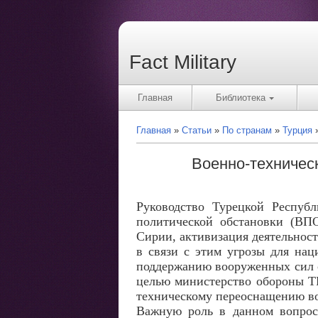
Fact Military
Главная
Библиотека
Главная
Статьи
По странам
Турция
Военно-техническ
Руководство Турецкой Республ
политической обстановки (ВП
Сирии, активизация деятельнос
в связи с этим угрозы для нац
поддержанию вооруженных сил с
целью министерство обороны T
техническому переоснащению во
Важную роль в данном вопросе