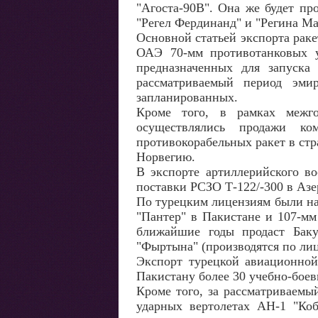
"Агоста-90В". Она же будет пр
"Регел Фердинанд" и "Регина Ма
Основной статьей экспорта раке
ОАЭ 70-мм противотанковых у
предназначенных для запуска
рассматриваемый период эм
запланированных.
Кроме того, в рамках межго
осуществлялись продажи ко
противокорабельных ракет в ст
Норвегию.
В экспорте артиллерийского в
поставки РСЗО Т-122/-300 в Азе
По турецким лицензиям были на
"Пантер" в Пакистане и 107-мм
ближайшие годы продаст Бак
"Фыртына" (производятся по ли
Экспорт турецкой авиационной
Пакистану более 30 учебно-боев
Кроме того, за рассматриваемы
ударных вертолетах АН-1 "Ко