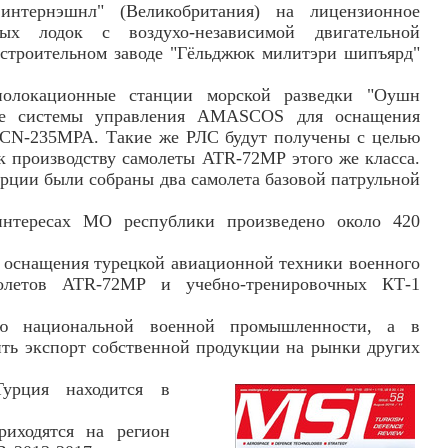
нтернэшнл" (Великобритания) на лицензионное
ых лодок с воздухо-независимой двигательной
остроительном заводе "Гёльджюк милитэри шипъярд"
олокационные станции морской разведки "Оушн
ые системы управления AMASCOS для оснащения
 CN-235MPA. Такие же РЛС будут получены с целью
к производству самолеты ATR-72МР этого же класса.
урции были собраны два самолета базовой патрульной
интересах МО республики произведено около 420
я оснащения турецкой авиационной техники военного
молетов ATR-72MP и учебно-тренировочных КТ-1
ию национальной военной промышленности, а в
ть экспорт собственной продукции на рынки других
рция находится в
.
иходятся на регион