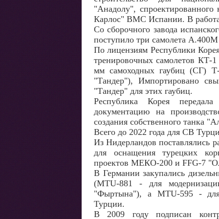
"Анадолу", спроектированного 
Карлос" ВМС Испании. В работа
Со сборочного завода испанско
поступило три самолета А.400М 
По лицензиям Республики Корея
тренировочных самолетов КТ-1 
мм самоходных гаубиц (СГ) Т
"Тандер"), Импортировано св
"Тандер" для этих гаубиц.
Республика Корея передала
документацию на производств
создания собственного танка "А
Всего до 2022 года для СВ Турц
Из Нидерландов поставлялись 
для оснащения турецких кор
проектов МЕКО-200 и FFG-7 "О
В Германии закупались дизельн
(MTU-881 - для модернизац
"Фыртына"), а MTU-595 - для
Турции.
В 2009 году подписан контр