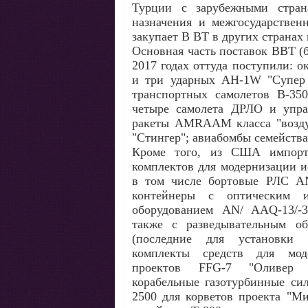
Турции с зарубежными стран
назначения и межгосударствен
закупает В ВТ в других странах
Основная часть поставок ВВТ (
2017 годах оттуда поступили: 
и три ударных AH-1W "Супер К
транспортных самолетов В-35
четыре самолета ДРЛО и упра
ракеты AMRAAM класса "возду
"Стингер"; авиабомбы семейств
Кроме того, из США импорт
комплектов для модернизации и
в том числе бортовые РЛС AN
контейнеры с оптическим и
оборудованием AN/ AAQ-13/
также с разведывательным об
(последние для установки 
комплекты средств для мод
проектов FFG-7 "Оливер
корабельные газотурбинные си
2500 для корветов проекта "Ми