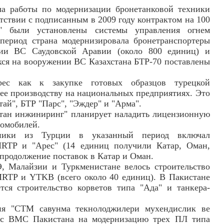
ла работы по модернизации бронетанковой техники
етствии с подписанным в 2009 году контрактом на 100
1" были установлены системы управления огнем
 период страна модернизировала бронетранспортеры
ии ВС Саудовской Аравии (около 800 единиц) и
ихся на вооружении ВС Казахстана БТР-70 поставлены
рес как к закупке готовых образцов турецкой
 ее производству на национальных предприятиях. Это
лтай", БТР "Парс", "Эждер" и "Арма".
стан инжиниринг" планирует наладить лицензионную
томобилей.
хники из Турции в указанный период включал
MRTP и "Арес" (14 единиц получили Катар, Оман,
продолжение поставок в Катар и Оман.
 Малайзии и Туркменистане велось строительство
MRTP и YTKB (всего около 40 единиц). В Пакистане
тся строительство корветов типа "Ада" и танкера-
ия "СТМ савунма текнолоджилери мухендислик ве
т с ВМС Пакистана на модернизацию трех ПЛ типа