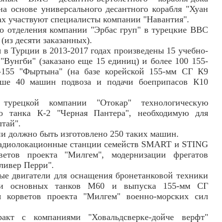
на основе универсального десантного корабля "Хуан
х участвуют специалисты компании "Навантия".
го отделения компании "Эрбас груп" в турецкие ВВС
(из десяти заказанных).
 в Турции в 2013-2017 годах произведены 15 учебно-
"Вунгби" (заказано еще 15 единиц) и более 100 155-
-155 "Фыртына" (на базе корейской 155-мм СГ К9
ыше 40 машин подвоза и подачи боеприпасов К10
 турецкой компании "Отокар" технологическую
о танка К-2 "Черная Пантера", необходимую для
лтай".
ии должно быть изготовлено 250 таких машин.
радиолокационные станции семейств SMART и STING
ветов проекта "Милгем", модернизации фрегатов
ливер Перри".
ые двигатели для оснащения бронетанковой техники
ии основных танков М60 и выпуска 155-мм СГ
 корветов проекта "Милгем" военно-морских сил
акт с компаниями "Ховальдсверке-дойче верфт"