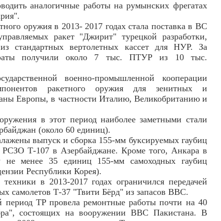
оводить аналогичные работы на румынских фрегатах
рия".
тного оружия в 2013- 2017 годах стала поставка в ВС
правляемых ракет "Джирит" турецкой разработки,
 из стандартных вертолетных кассет для НУР. За
ираты получили около 7 тыс. ПТУР из 10 тыс.
сударственной военно-промышленной кооперации
мпонентов ракетного оружия для зенитных и
раны Европы, в частности Италию, Великобританию и
ооружения в этот период наиболее заметными стали
рбайджан (около 60 единиц).
лажены выпуск и сборка 155-мм буксируемых гаубиц
 РСЗО Т-107 в Азербайджане. Кроме того, Анкара в
у не менее 35 единиц 155-мм самоходных гаубиц
цензии Республики Корея).
 техники в 2013-2017 годах ограничился передачей
ых самолетов Т-37 "Твити Бёрд" из запасов ВВС.
й период TP провела ремонтные работы почти на 40
бра", состоящих на вооружении ВВС Пакистана. В