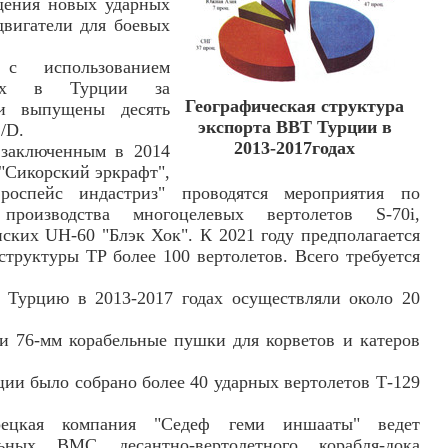
щения новых ударных
двигатели для боевых
использованием
ющих в Турции за
Географическая структура
ли выпущены десять
экспорта ВВТ Турции в
/D.
2013-2017годах
 заключенным в 2014
"Сикорский эркрафт",
оспейс индастриз" проводятся мероприятия по
производства многоцелевых вертолетов S-70i,
нских UH-60 "Блэк Хок". К 2021 году предполагается
структуры TP более 100 вертолетов. Всего требуется
урцию в 2013-2017 годах осуществляли около 20
и 76-мм корабельные пушки для корветов и катеров
ции было собрано более 40 ударных вертолетов Т-129
ецкая компания "Седеф геми иншааты" ведет
ьных ВМС десантно-вертолетного корабля-дока