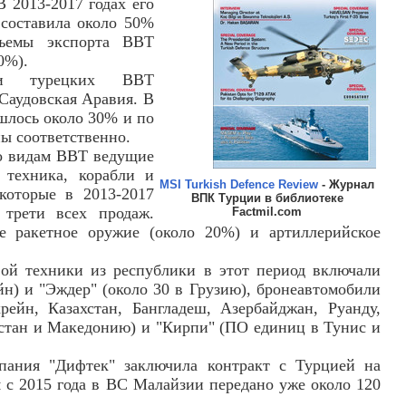
 2013-2017 годах его
 составила около 50%
бъемы экспорта ВВТ
0%).
ями турецких ВВТ
Саудовская Аравия. В
шлось около 30% и по
ны соответственно.
по видам ВВТ ведущие
 техника, корабли и
MSI Turkish Defence Review
- Журнал
 которые в 2013-2017
ВПК Турции в библиотеке
трети всех продаж.
Factmil.com
е ракетное оружие (около 20%) и артиллерийское
вой техники из республики в этот период включали
йн) и "Эждер" (около 30 в Грузию), бронеавтомобили
рейн, Казахстан, Бангладеш, Азербайджан, Руанду,
стан и Македонию) и "Кирпи" (ПО единиц в Тунис и
пания "Дифтек" заключила контракт с Турцией на
я с 2015 года в ВС Малайзии передано уже около 120