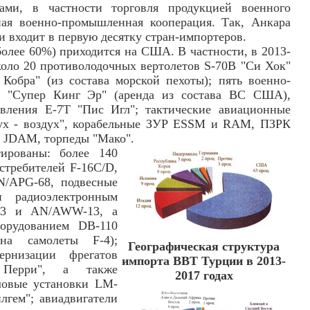
ами, в частности торговля продукцией военного
ная военно-промышленная кооперация. Так, Анкара
 и входит в первую десятку стран-импортеров.
более 60%) приходится на США. В частности, в 2013-
около 20 противолодочных вертолетов S-70B "Си Хок"
обра" (из состава морской пехоты); пять военно-
0 "Супер Кинг Эр" (аренда из состава ВС США),
вления Е-7Т "Пис Игл"; тактические авиационные
х - воздух", корабельные ЗУР ESSM и RAM, ПЗРК
а JDAM, торпеды "Мако".
ированы: более 140
стребителей F-16C/D,
/APG-68, подвесные
 радиоэлектронным
-33 и AN/AWW-13, а
орудованием DB-110
на самолеты F-4);
Географическая структура
ернизации фрегатов
импорта ВВТ Турции в 2013-
 Перри", а также
2017 годах
ловые установки LM-
лгем"; авиадвигатели