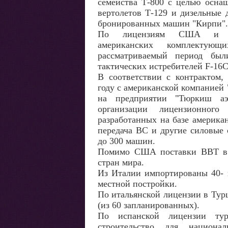
семейства Т-800 с целью осна
вертолетов Т-129 и дизельные 
бронированных машин "Кирпи".
По лицензиям США и с 
американских комплекту
рассматриваемый период бы
тактических истребителей F-16C
В соответствии с контрактом,
году с американской компанией 
на предприятии "Тюркиш аэр
организации лицензионного 
разработанных на базе америка
передача ВС и другие силовые 
до 300 машин.
Помимо США поставки ВВТ в Т
стран мира.
Из Италии импортированы 40- 
местной постройки.
По итальянской лицензии в Тур
(из 60 запланированных).
По испанской лицензии тур
строительство для национал