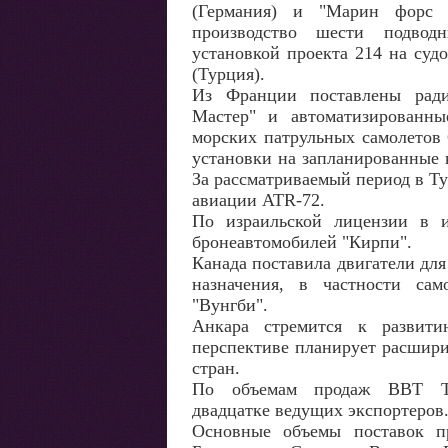
(Германия) и "Марин форс и
производство шести подводн
установкой проекта 214 на суд
(Турция).
Из Франции поставлены ради
Мастер" и автоматизированн
морских патрульных самолетов
установки на запланированные 
За рассматриваемый период в Т
авиации ATR-72.
По израильской лицензии в 
бронеавтомобилей "Кирпи".
Канада поставила двигатели дл
назначения, в частности са
"Вунгби".
Анкара стремится к развит
перспективе планирует расшири
стран.
По объемам продаж ВВТ Ту
двадцатке ведущих экспортеров
Основные объемы поставок пр