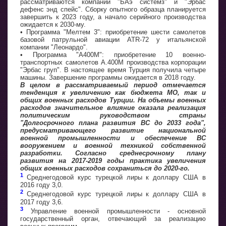
рассматриваются компании "БАэ системз" и "Эрбас
дефенс энд спейс". Сборку опытного образца планируется
завершить к 2023 году, а начало серийного производства
ожидается к 2030-му.
• Программа "Мелтем 3": приобретение шести самолетов
базовой патрульной авиации ATR-72 у итальянской
компании "Леонардо".
• Программа "А400М": приобретение 10 военно-
транспортных самолетов А.400М производства корпорации
"Эрбас груп". В настоящее время Турция получила четыре
машины. Завершение программы ожидается в 2018 году.
В целом в рассматриваемый период отмечается
тенденция к увеличению как бюджета МО, так и
общих военных расходов Турции. На объемы военных
расходов значительное влияние оказала реализация
политическим руководством страны
"Долгосрочного плана развития ВС до 2033 года",
предусматривающего развитие национальной
военной промышленности и обеспечение ВС
вооружением и военной техникой собственной
разработки. Согласно среднесрочному плану
развития на 2017-2019 годы практика увеличения
общих военных расходов сохраниться до 2020-го.
1
Среднегодовой курс турецкой лиры к доллару США в
2016 году 3,0.
2
Среднегодовой курс турецкой лиры к доллару США в
2017 году 3,6.
3
Управление военной промышленности - основной
государственный орган, отвечающий за реализацию