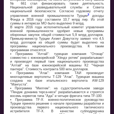
№ 661 стал финансировать также деятельность
Национальной разведывательной службы и Совета
национальной безопасности. Согласно годовому отчету
3
управления военной промышленности Турции
доходы
Фонда в 2016 году составили 10,7 млрд лир. Из этой
суммы в интересах МО было выделено 9 млрд.
В марте 2016 года исполнительный комитет управления
военной промышленности одобрил новые программы
оборонных закупок общей стоимостью 5,9 млрд долларов.
Премьер-министр Турции Ахмет Довутоглу заявил что 4,5
млрд долларов из общей суммы будет выделено на
программы национального производства. К таким
программам относятся:
• Программа "Алтай": турецкая компания "Отокар"
совместно с южнокорейской "Хёндэ ротем" разрабатывают
и производят первый танк национального производства
"Алтай" на базе южнокорейской машины К2 "Черная
пантера". Стоимость контракта 500 млн долларов.
• Программа "Атак": компания ТАИ производит
многоцелевые вертолеты Т-129 "Атак". Турецкая машина
создана на базе итальянского вертолета AW-129
"Мангуста".
• Программа "Милгем": на судостроительном заводе
"Пендик донанма терса-неси" разрабатываются и строятся
восемь корветов типа "Ада" и четыре фрегата типа TF-100.
• Программа TF-X: военно-политическое руководство
Турции приняло решение о начале программы разработки и
производства первого национального тактического
истребителя TF-X. В качестве субподрядчика