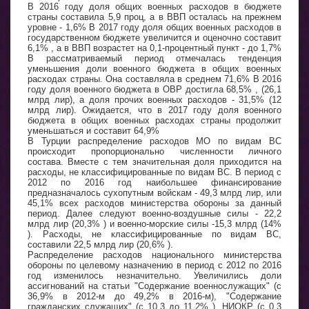
В 2016 году доля общих военных расходов в бюджете
страны составила 5,9 проц, а в ВВП осталась на прежнем
уровне - 1,6% В 2017 году доля общих военных расходов в
государственном бюджете увеличится и оценочно составит
6,1% , а в ВВП возрастет на 0,1-процентный пункт - до 1,7%
В рассматриваемый период отмечалась тенденция
уменьшения доли военного бюджета в общих военных
расходах страны. Она составляла в среднем 71,6% В 2016
году доля военного бюджета в ОВР достигла 68,5% , (26,1
млрд лир), а доля прочих военных расходов - 31,5% (12
млрд лир). Ожидается, что в 2017 году доля военного
бюджета в общих военных расходах страны продолжит
уменьшаться и составит 64,9%
В Турции распределение расходов МО по видам ВС
происходит пропорционально численности личного
состава. Вместе с тем значительная доля приходится на
расходы, не классифицированные по видам ВС. В период с
2012 по 2016 год наибольшее финансирование
предназначалось сухопутным войскам - 49,3 млрд лир, или
45,1% всех расходов министерства обороны за данный
период. Далее следуют военно-воздушные силы - 22,2
млрд лир (20,3% ) и военно-морские силы -15,3 млрд (14%
). Расходы, не классифицированные по видам ВС,
составили 22,5 млрд лир (20,6% ).
Распределение расходов национального министерства
обороны по целевому назначению в период с 2012 по 2016
год изменилось незначительно. Увеличились доли
ассигнований на статьи "Содержание военнослужащих" (с
36,9% в 2012-м до 49,2% в 2016-м), "Содержание
гражданских служащих" (с 10,3 до 11,2% ), НИОКР (с 0,3