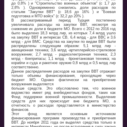
до 0,8% ) и "Строительство военных объектов" (с 1,7 до
2,8% ). Одновременно снизились доли расходов по
статьям "Закупки ВВТ" (с 18,6 до 16% ) и "Боевая
подготовка и МТО войск" (с 32,2 до 20% ).
В рассматриваемый период Турция постепенно
увеличивала расходы на закупки ВВТ, несмотря на
снижение их доли в бюджете МО. Всего с 2012 по 2016 год
было выделено 18,3 млрд лир, из которых 7,4 млрд ушло
на закупку ВВТ в интересах СВ, 6,4 млрд - для ВВС и 3,6
млрд - для ВМС. Средства на закупки по видам ВВТ были
распределены следующим образом: 5,1 млрд лир -
авиационная техника; 3,6 млрд -артиллерийско-стрелковое
вооружение; 2,7 млрд - радиоэлектронная техника; 2,3
млрд - боеприпасы; 1,1 млрд - бронетанковая техника; на
корабли и суда и ракетное оружие 0,8 млрд и 0,5 млрд лир
соответственно.
Данное распределение расходов на закупки ВВТ отражает
только объемы финансирования, проходящие через
бюджет МО. Однако фактически на приобретение
вооружения выделяется
больше средств. Это обусловлено тем, что военное
ведомство имеет ряд внебюджетных фондов, таких как
Фонд поддержки военной промышленности. Выделение
средств для них происходит вне бюджета МО, а
отчетность о расходах представляется в министерство
финансов.
Этот фонд является основным источником
финансирования программ производства и приобретения
ВВТ. До ноября 2011 года он выделял средства только в
интересах Минобороны, но после вступления в силу закона