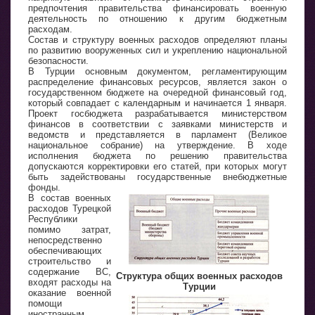
предпочтения правительства финансировать военную
деятельность по отношению к другим бюджетным
расходам.
Состав и структуру военных расходов определяют планы
по развитию вооруженных сил и укреплению национальной
безопасности.
В Турции основным документом, регламентирующим
распределение финансовых ресурсов, является закон о
государственном бюджете на очередной финансовый год,
который совпадает с календарным и начинается 1 января.
Проект госбюджета разрабатывается министерством
финансов в соответствии с заявками министерств и
ведомств и представляется в парламент (Великое
национальное собрание) на утверждение. В ходе
исполнения бюджета по решению правительства
допускаются корректировки его статей, при которых могут
быть задействованы государственные внебюджетные
фонды.
В состав военных
расходов Турецкой
Республики
помимо затрат,
непосредственно
обеспечивающих
строительство и
содержание ВС,
Структура общих военных расходов
входят расходы на
Турции
оказание военной
помощи
иностранным