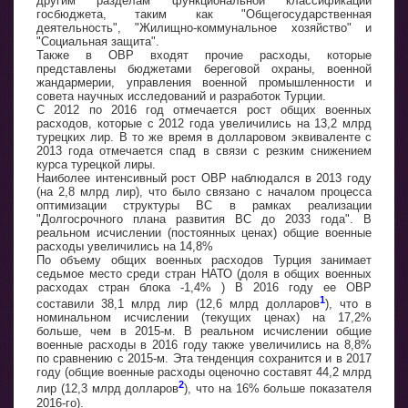
другим разделам функциональной классификации
госбюджета, таким как "Общегосударственная
деятельность", "Жилищно-коммунальное хозяйство" и
"Социальная защита".
Также в ОВР входят прочие расходы, которые
представлены бюджетами береговой охраны, военной
жандармерии, управления военной промышленности и
совета научных исследований и разработок Турции.
С 2012 по 2016 год отмечается рост общих военных
расходов, которые с 2012 года увеличились на 13,2 млрд
турецких лир. В то же время в долларовом эквиваленте с
2013 года отмечается спад в связи с резким снижением
курса турецкой лиры.
Наиболее интенсивный рост ОВР наблюдался в 2013 году
(на 2,8 млрд лир), что было связано с началом процесса
оптимизации структуры ВС в рамках реализации
"Долгосрочного плана развития ВС до 2033 года". В
реальном исчислении (постоянных ценах) общие военные
расходы увеличились на 14,8%
По объему общих военных расходов Турция занимает
седьмое место среди стран НАТО (доля в общих военных
расходах стран блока -1,4% ) В 2016 году ее ОВР
1
составили 38,1 млрд лир (12,6 млрд долларов
), что в
номинальном исчислении (текущих ценах) на 17,2%
больше, чем в 2015-м. В реальном исчислении общие
военные расходы в 2016 году также увеличились на 8,8%
по сравнению с 2015-м. Эта тенденция сохранится и в 2017
году (общие военные расходы оценочно составят 44,2 млрд
2
лир (12,3 млрд долларов
), что на 16% больше показателя
2016-го).