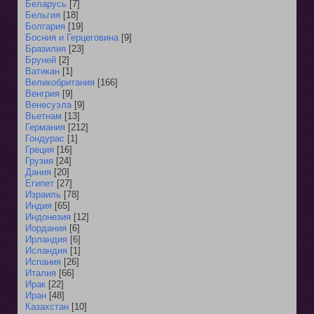
Беларусь
[7]
Бельгия
[18]
Болгария
[19]
Босния и Герцеговина
[9]
Бразилия
[23]
Бруней
[2]
Ватикан
[1]
Великобритания
[166]
Венгрия
[9]
Венесуэла
[9]
Вьетнам
[13]
Германия
[212]
Гондурас
[1]
Греция
[16]
Грузия
[24]
Дания
[20]
Египет
[27]
Израиль
[78]
Индия
[65]
Индонезия
[12]
Иордания
[6]
Ирландия
[6]
Исландия
[1]
Испания
[26]
Италия
[66]
Ирак
[22]
Иран
[48]
Казахстан
[10]