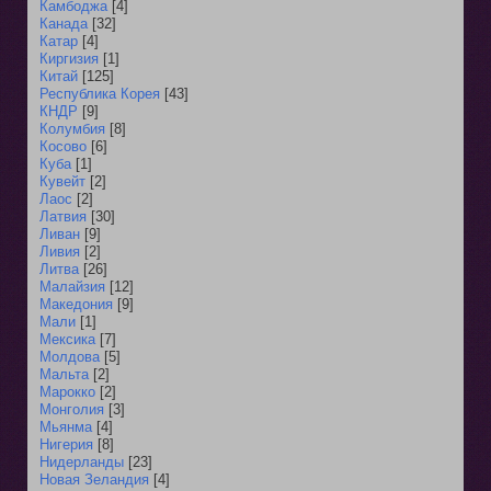
Камбоджа
[4]
Канада
[32]
Катар
[4]
Киргизия
[1]
Китай
[125]
Республика Корея
[43]
КНДР
[9]
Колумбия
[8]
Косово
[6]
Куба
[1]
Кувейт
[2]
Лаос
[2]
Латвия
[30]
Ливан
[9]
Ливия
[2]
Литва
[26]
Малайзия
[12]
Македония
[9]
Мали
[1]
Мексика
[7]
Молдова
[5]
Мальта
[2]
Марокко
[2]
Монголия
[3]
Мьянма
[4]
Нигерия
[8]
Нидерланды
[23]
Новая Зеландия
[4]