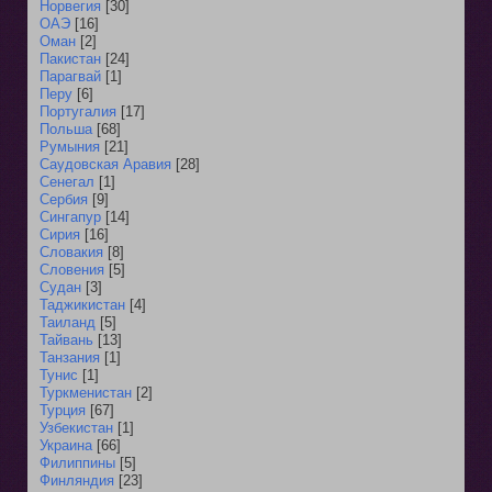
Норвегия
[30]
ОАЭ
[16]
Оман
[2]
Пакистан
[24]
Парагвай
[1]
Перу
[6]
Португалия
[17]
Польша
[68]
Румыния
[21]
Саудовская Аравия
[28]
Сенегал
[1]
Сербия
[9]
Сингапур
[14]
Сирия
[16]
Словакия
[8]
Словения
[5]
Судан
[3]
Таджикистан
[4]
Таиланд
[5]
Тайвань
[13]
Танзания
[1]
Тунис
[1]
Туркменистан
[2]
Турция
[67]
Узбекистан
[1]
Украина
[66]
Филиппины
[5]
Финляндия
[23]