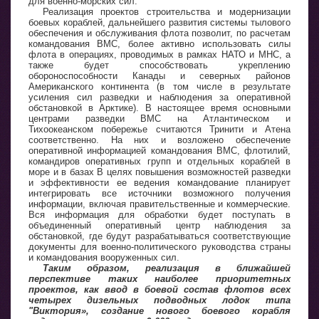
для военно-морских сил.
Реализация проектов строительства и модернизации
боевых кораблей, дальнейшего развития системы тылового
обеспечения и обслуживания флота позволит, по расчетам
командования ВМС, более активно использовать силы
флота в операциях, проводимых в рамках НАТО и МНС, а
также будет способствовать укреплению
обороноспособности Канады и северных районов
Американского континента (в том числе в результате
усиления сил разведки и наблюдения за оперативной
обстановкой в Арктике). В настоящее время основными
центрами разведки ВМС на Атлантическом и
Тихоокеанском побережье считаются Тринити и Атена
соответственно. На них и возложено обеспечение
оперативной информацией командования ВМС, флотилий,
командиров оперативных групп и отдельных кораблей в
море и в базах В целях повышения возможностей разведки
и эффективности ее ведения командование планирует
интегрировать все источники возможного получения
информации, включая правительственные и коммерческие.
Вся информация для обработки будет поступать в
объединенный оперативный центр наблюдения за
обстановкой, где будут разрабатываться соответствующие
документы для военно-политического руководства страны
и командования вооруженных сил.
Таким образом, реализация в ближайшей
перспективе таких наиболее приоритетных
проектов, как ввод в боевой состав флотов всех
четырех дизельных подводных лодок типа
"Виктория», создание нового боевого корабля