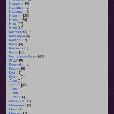
Иордания
[6]
Ирландия
[6]
Исландия
[1]
Испания
[26]
Италия
[66]
Ирак
[22]
Иран
[48]
Казахстан
[10]
Камбоджа
[4]
Канада
[32]
Катар
[4]
Киргизия
[1]
Китай
[125]
Республика Корея
[43]
КНДР
[9]
Колумбия
[8]
Косово
[6]
Куба
[1]
Кувейт
[2]
Лаос
[2]
Латвия
[30]
Ливан
[9]
Ливия
[2]
Литва
[26]
Малайзия
[12]
Македония
[9]
Мали
[1]
Мексика
[7]