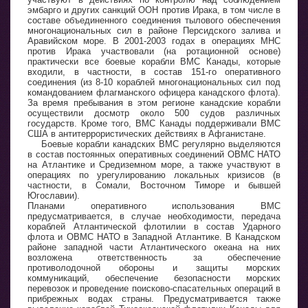
эмбарго и других санкций ООН против Ирака, в том числе в
составе объединенного соединения тылового обеспечения
многонациональных сил в районе Персидского залива и
Аравийском море. В 2001-2003 годах в операциях МНС
против Ирака участвовали (на ротационной основе)
практически все боевые корабли ВМС Канады, которые
входили, в частности, в состав 151-го оперативного
соединения (из 8-10 кораблей многонациональных сил под
командованием флагманского офицера канадского флота).
За время пребывания в этом регионе канадские корабли
осуществили досмотр около 500 судов различных
государств. Кроме того, ВМС Канады поддерживали ВМС
США в антитеррористических действиях в Афганистане.
Боевые корабли канадских ВМС регулярно выделяются
в состав постоянных оперативных соединений ОВМС НАТО
на Атлантике и Средиземном море, а также участвуют в
операциях по урегулированию локальных кризисов (в
частности, в Сомали, Восточном Тиморе и бывшей
Югославии).
Планами оперативного использования ВМС
предусматривается, в случае необходимости, передача
кораблей Атлантической флотилии в состав Ударного
флота и ОВМС НАТО в Западной Атлантике. В Канадском
районе западной части Атлантического океана на них
возложена ответственность за обеспечение
противолодочной обороны и защиты морских
коммуникаций, обеспечение безопасности морских
перевозок и проведение поисково-спасательных операций в
прибрежных водах страны. Предусматривается также