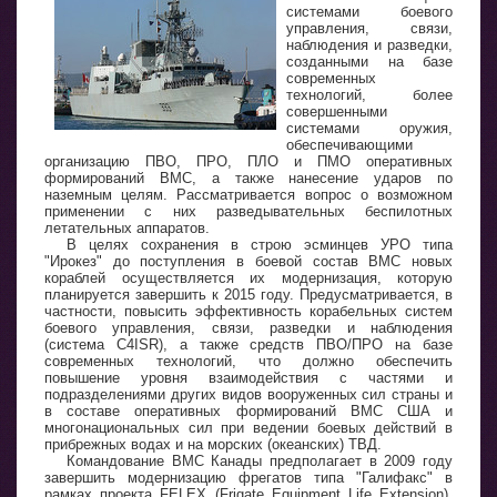
системами боевого
управления, связи,
наблюдения и разведки,
созданными на базе
современных
технологий, более
совершенными
системами оружия,
обеспечивающими
организацию ПВО, ПРО, ПЛО и ПМО оперативных
формирований ВМС, а также нанесение ударов по
наземным целям. Рассматривается вопрос о возможном
применении с них разведывательных беспилотных
летательных аппаратов.
В целях сохранения в строю эсминцев УРО типа
"Ирокез" до поступления в боевой состав ВМС новых
кораблей осуществляется их модернизация, которую
планируется завершить к 2015 году. Предусматривается, в
частности, повысить эффективность корабельных систем
боевого управления, связи, разведки и наблюдения
(система C4ISR), а также средств ПВО/ПРО на базе
современных технологий, что должно обеспечить
повышение уровня взаимодействия с частями и
подразделениями других видов вооруженных сил страны и
в составе оперативных формирований ВМС США и
многонациональных сил при ведении боевых действий в
прибрежных водах и на морских (океанских) ТВД.
Командование ВМС Канады предполагает в 2009 году
завершить модернизацию фрегатов типа "Галифакс" в
рамках проекта FELEX (Frigate Equipment Life Extension).