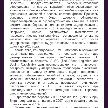
Проектом предусматривается усовершенствование
оборудования и систем кораблей, обеспечивающих их
живучесть и боеспособность с тем, чтобы продлить сроки
пребывания кораблей в боевом составе флота. При этом
основное внимание будет уделено обновлению
радиолокационных и гидроакустических станций, а также
систем связи. Однако в полном объеме модернизацию в
соответствии с проектом FELEX пройдут не все фрегаты.
Например, новые буксируемые низкочастотные
гидроакустические станции будут установлены только на
четырех или шести кораблях. Полагают, что после
модернизации фрегаты будут оставаться в боевом составе
флота до 2025 года.
Кроме того, командование ВМС намерено в ближайшие
годы заменить имеющиеся в составе флота два
универсальных транспорта снабжения новыми. В
соответствии с проектом ALSC (The Afloat Logistics and
Sealift Capability) для военно-морских сил планируется
построить четыре универсальных транспорта снабжения,
способных в полном объеме решать задачи подвижного
тылового обеспечения кораблей в море, осуществлять
морские перевозки колесной техники, вертолетов и
военных грузов в интересах передовых группировок
сухопутных войск и ВВС, а также служить при
необходимости в качестве командно-штабных кораблей
оперативных соединений.
Строительство первого УТРС проекта JSS (Joint Supply
Ship) предполагается начать в 2007 году с вводом в состав
флота в конце 2010-го.
Программой предусмотрены и мероприятия по