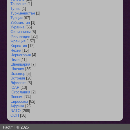
Танзания
[1]
Тунис
[1]
Туркменистан
[2]
Турция
[67]
Узбекистан
[1]
Украина
[66]
Филиппины
[5]
Финляндия
[23]
Франция
[157]
Хорватия
[12]
Чехия
[15]
Черногория
[4]
Чили
[11]
Швейцария
[7]
Швеция
[36]
Эквадор
[5]
Эстония
[20]
Эфиопия
[5]
ЮАР
[13]
Югославия
[2]
Япония
[74]
Евросоюз
[82]
Африка
[25]
NATO
[269]
ООН
[36]
Factmil © 2026