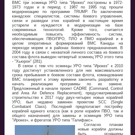
ВМС три эсминца УРО типа "Ирокез" построены в 1972-
1973 годах и в период с 1987 по 1995 год прошли
модернизацию по программе TRUMP. По заключению
канадских специалистов, системы боевого управления,
связи и разведки этих кораблей в настоящее время
устарели и нуждаются в модернизации на базе
современных технологий. Кроме того, считается
необходимым повысить эффективность систем,
обеспечивающих ПВО/ПРО, ПЛО и ПМО кораблей и в
целом оперативных формирований ВМС Канады на
переходе морем и в районах боевого предназначения. В
2004 году в связи с нехваткой личного состава из боевого
состава флота выведен четвертый эсминец УРО этого типа
- "Хьюрон" (281).
В связи с тем что эсминцы УРО типа "Ирокез" к 2010
году достигнут установленного для них максимального
срока пребывания в боевом составе флота, командование
ВМС планирует к этому времени закончить разработку и
начать реализацию программы по их замене.
Предложенный в начале проект CADRE (Command, Control
and Area Air Defence Replacement), предусматривавший
строительство к 2017 году двух-четырех новых кораблей
УРО, был недавно заменен проектом SCC (Single
Combatant Class). Последний предполагает постройку
кораблей единого класса (как в роли корабля ПВО, так и
общего назначения) для замены и эсминцев УРО типа
"Ирокез», и фрегатов УРО типа "Галифакс».
Согласно планам
новые корабли должны
быть оснащены