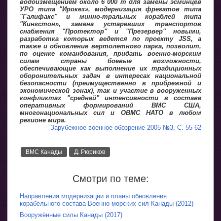
водоизмещением около 6 000 т для замены эсминцев
УРО типа "Ирокез», модернизация фрегатов типа
"Галифакс" и минно-тральных кораблей типа
"Кингстон», замена устаревших транспортов
снабжения "Протектор" и "Презервер" новыми,
разработка которых ведется по проекту JSS, а
также и обновление вертолетного парка, позволит,
по оценке командования, придать военно-морским
силам страны боевые возможности,
обеспечивающие как выполнение их традиционных
оборонительных задач в интересах национальной
безопасности (преимущественно в прибрежной и
экономической зонах), так и участие в вооруженных
конфликтах "средней" интенсивности в составе
оперативных формирований ВМС США,
многонациональных сил и ОВМС НАТО в любом
регионе мира.
Зарубежное военное обозрение 2005 №3, С. 55-62
ВМС Канады
Д. Рюриков
Смотри по теме:
Направления модернизации и планы обновления
корабельного состава Военно-морских сил Канады (2012)
Вооружённые силы Канады (2017)