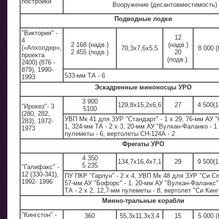
постройки
Вооружение (десантовместимость)
Подводные лодки
"Виктория" -
12
4
2 168 (надв.)
(надв.)
(«Апхолдер»,
70,3x7,6x5,5
8 000 (
2 455 (подв.)
20
проекта
(подв.).
2400) (876 -
879), 1990-
533-мм ТА - 6
1993
Эскадренные миноносцы УРО
3 900
129,8x15,2x6,6
27
4 500(1
"Ирокез"- 3
5100
(280, 282,
УВП Мк 41 для ЗУР "Стандарт" - 1 х 29, 76-мм АУ 
283), 1972-
1, 324-мм ТА - 2 х 3, 20-мм АУ "Вулкан-Фаланко - 1 
1973
пулеметы - 6, вертолеты СН-124А - 2
Фрегаты УРО
4 350
134,7x16,4x7,1
29
9 500(1
5 235
"Галифакс" -
12 (330-341),
ПУ ПКР "Гарпун" - 2 х 4, УВП Мк 48 для ЗУР "Си Сп
1992- 1996
57-мм АУ "Бофорс" - 1, 20-мм АУ "Вулкан-Фаланкс" 
ТА - 2 х 2, 12,7-мм пулеметы - 8, вертолет "Си Кинг"
Минно-тральные корабли
"Кингстон" -
360
55,3x11,3x3,4
15
5 000 (