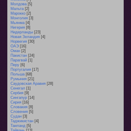
Молдова
[5]
Мальта
[2]
Марокко
[2]
Монголия
[3]
Мьянма
[4]
Нигерия
[8]
Нидерланды
[23]
Новая Зеландия
[4]
Норвегия
[30]
ОАЭ
[16]
Оман
[2]
Пакистан
[24]
Парагвай
[1]
Перу
[6]
Португалия
[17]
Польша
[68]
Румыния
[21]
Саудовская Аравия
[28]
Сенегал
[1]
Сербия
[9]
Сингапур
[14]
Сирия
[16]
Словакия
[8]
Словения
[5]
Судан
[3]
Таджикистан
[4]
Таиланд
[5]
Тайвань
[13]