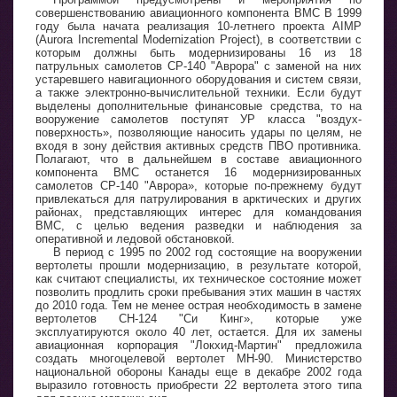
совершенствованию авиационного компонента ВМС В 1999
году была начата реализация 10-летнего проекта AIMP
(Aurora Incremental Modernization Project), в соответствии с
которым должны быть модернизированы 16 из 18
патрульных самолетов CP-140 "Аврора" с заменой на них
устаревшего навигационного оборудования и систем связи,
а также электронно-вычислительной техники. Если будут
выделены дополнительные финансовые средства, то на
вооружение самолетов поступят УР класса "воздух-
поверхность», позволяющие наносить удары по целям, не
входя в зону действия активных средств ПВО противника.
Полагают, что в дальнейшем в составе авиационного
компонента ВМС останется 16 модернизированных
самолетов CP-140 "Аврора», которые по-прежнему будут
привлекаться для патрулирования в арктических и других
районах, представляющих интерес для командования
ВМС, с целью ведения разведки и наблюдения за
оперативной и ледовой обстановкой.
В период с 1995 по 2002 год состоящие на вооружении
вертолеты прошли модернизацию, в результате которой,
как считают специалисты, их техническое состояние может
позволить продлить сроки пребывания этих машин в частях
до 2010 года. Тем не менее острая необходимость в замене
вертолетов СН-124 "Си Кинг», которые уже
эксплуатируются около 40 лет, остается. Для их замены
авиационная корпорация "Локхид-Мартин" предложила
создать многоцелевой вертолет МН-90. Министерство
национальной обороны Канады еще в декабре 2002 года
выразило готовность приобрести 22 вертолета этого типа