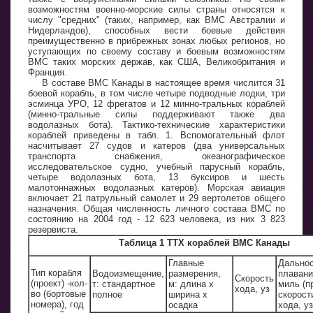
возможностям военно-морские силы страны относятся к
числу "средних" (таких, например, как ВМС Австралии и
Нидерландов), способных вести боевые действия
преимущественно в прибрежных зонах любых регионов, но
уступающих по своему составу и боевым возможностям
ВМС таких морских держав, как США, Великобритания и
Франция.
В составе ВМС Канады в настоящее время числится 31
боевой корабль, в том числе четыре подводные лодки, три
эсминца УРО, 12 фрегатов и 12 минно-тральных кораблей
(минно-тральные силы поддерживают также два
водолазных бота). Тактико-технические характеристики
кораблей приведены в табл. 1. Вспомогательный флот
насчитывает 27 судов и катеров (два универсальных
транспорта снабжения, океанографическое
исследовательское судно, учебный парусный корабль,
четыре водолазных бота, 13 буксиров и шесть
малотоннажных водолазных катеров). Морская авиация
включает 21 патрульный самолет и 29 вертолетов общего
назначения. Общая численность личного состава ВМС по
состоянию на 2004 год - 12 623 человека, из них 3 823
резервиста.
Таблица 1 ТТХ кораблей ВМС Канады
Главные
Дально
Тип корабля
Водоизмещение,
размерения,
плавани
Скорость
(проект) -кол-
т: стандартное
м: длина х
миль (п
хода, уз
во (бортовые
полное
ширина х
скорост
номера), год
осадка
хода, уз