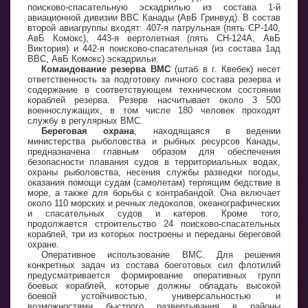
поисково-спасательную эскадрилью из состава 1-й
авиационной дивизии ВВС Канады (АвБ Гринвуд). В состав
второй авиагруппы входят: 407-я патрульная (пять CP-140,
АвБ Комокс), 443-я вертолетная (пять СН-124А, АвБ
Виктория) и 442-я поисково-спасательная (из состава 1ад
ВВС, АвБ Комокс) эскадрильи.
Командование резерва ВМС
(штаб в г. Квебек) несет
ответственность за подготовку личного состава резерва и
содержание в соответствующем техническом состоянии
кораблей резерва. Резерв насчитывает около 3 500
военнослужащих, в том числе 180 человек проходят
службу в регулярных ВМС.
Береговая охрана
, находящаяся в ведении
министерства рыболовства и рыбных ресурсов Канады,
предназначена главным образом для обеспечения
безопасности плавания судов в территориальных водах,
охраны рыболовства, несения службы разведки погоды,
оказания помощи судам (самолетам) терпящим бедствие в
море, а также для борьбы с контрабандой. Она включает
около 110 морских и речных ледоколов, океанографических
и спасательных судов и катеров. Кроме того,
продолжается строительство 24 поисково-спасательных
кораблей, три из которых построены и переданы береговой
охране.
Оперативное использование ВМС. Для решения
конкретных задач из состава боеготовых сил флотилий
предусматривается формирование оперативных групп
боевых кораблей, которые должны обладать высокой
боевой устойчивостью, универсальностью и
возможностями быстрого развертывания в районы