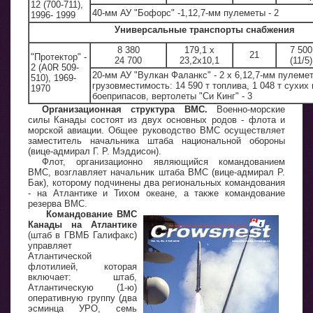
12 (700-711),
40-мм АУ "Бофорс" -1,12,7-мм пулеметы - 2
1996- 1999
Универсальные транспорты снабжения
8 380
179,1 х
7 500
21
"Протектор" -
24 700
23,2x10,1
(11/5)
2 (A0R 509-
20-мм АУ "Вулкан Фаланкс" - 2 х 6,12,7-мм пулемет
510), 1969-
грузовместимость: 14 590 т топлива, 1 048 т сухих 
1970
боеприпасов, вертолеты "Си Кинг" - 3
Организационная структура ВМС.
Военно-морские
силы Канады состоят из двух основных родов - флота и
морской авиации. Общее руководство ВМС осуществляет
заместитель начальника штаба национальной обороны
(вице-адмирал Г. Р. Мэддисон).
Флот, организационно являющийся командованием
ВМС, возглавляет начальник штаба ВМС (вице-адмирал Р.
Бак), которому подчинены два региональных командования
- на Атлантике и Тихом океане, а также командование
резерва ВМС.
Командование ВМС
Канады на Атлантике
(штаб в ГВМБ Галифакс)
управляет
Атлантической
флотилией, которая
включает: штаб,
Атлантическую (1-ю)
оперативную группу (два
эсминца УРО, семь