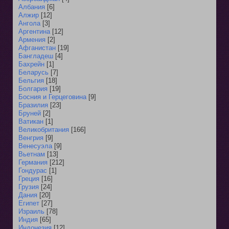
Албания
[6]
Алжир
[12]
Ангола
[3]
Аргентина
[12]
Армения
[2]
Афганистан
[19]
Бангладеш
[4]
Бахрейн
[1]
Беларусь
[7]
Бельгия
[18]
Болгария
[19]
Босния и Герцеговина
[9]
Бразилия
[23]
Бруней
[2]
Ватикан
[1]
Великобритания
[166]
Венгрия
[9]
Венесуэла
[9]
Вьетнам
[13]
Германия
[212]
Гондурас
[1]
Греция
[16]
Грузия
[24]
Дания
[20]
Египет
[27]
Израиль
[78]
Индия
[65]
Индонезия
[12]