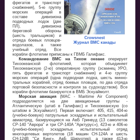
фрегатов и транспорт
снабжения), 5-ю группу
морских операций в
составе дивизиона
подводных лодок (две
ПЛ), дивизиона
береговой обороны
(шесть тральщиков) и
Crowsnest
отряда боевых пловцов-
Журнал ВМС канады
водолазов, а также
учебный отряд. Все
корабли флотилии приписаны к ГВМБ Галифакс.
Командование ВМС на Тихом океане
оперирует
Тихоокеанской флотилией, которая объединяет
Тихоокеанскую (2-ю) оперативную группу (эсминец УРО,
пять фрегатов и транспорт снабжения) и 4-ю группу
морских операций (одна подводная лодка, шесть минно-
тральных кораблей, отряд боевых пловцов, по два отряда
портовой безопасности и контроля за судоходством). Все
корабли флотилии базируются в ВМБ Эскуаймолт.
Морская авиация
(MAC - Maritime Air Component)
подразделяется на две авиационные группы -
Атлантическую (штаб в Галифакс) и Тихоокеанскую (со
штабом в Эскуаймолт). Первая включает: 405, 415, 404-ю
(учебно-боевую) патрульные эскадрильи и испытательный
авиаотряд, базирующиеся на АвБ Гринвуд (13 самолетов
CP-140 "Аврора" и три СР-140А "Арктурус»), 423-ю и 406-ю
(учебно-боевую) эскадрильи, испытательный отряд
многоцелевых вертолетов (18 машин СН-124А и шесть
СН-124В "Си Кинг», АвБ Шируотер), а также 413-ю