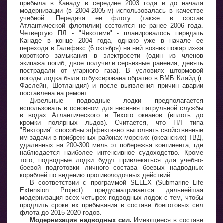
прибыла в Канаду в середине 2003 года и до начала
модернизации (в 2004-2005-м) использовалась в качестве
учебной. Передача ее флоту (также в состав
Атлантической флотилии) состоится не ранее 2006 года.
Четвертую ПЛ - "Чикотими" - планировалось передать
Канаде в конце 2004 года, однако уже в начале ее
перехода в Галифакс (6 октября) на ней возник пожар из-за
короткого замыкания в электросети (один из членов
экипажа погиб, двое получили серьезные ранения, девять
пострадали от угарного газа). В условиях штормовой
погоды лодка была отбуксирована обратно в ВМБ Клайд (г.
Фаслейн, Шотландия) и после выявления причин аварии
поставлена на ремонт.
Дизельные подводные лодки предполагается
использовать в основном для несения патрульной службы
в водах Атлантического и Тихого океанов (вплоть до
кромки полярных льдов). Считается, что ПЛ типа
"Виктория" способны эффективно выполнять свойственные
им задачи в прибрежных районах морских (океанских) ТВД,
удаленных на 200-300 миль от побережья континента, где
наблюдается наиболее интенсивное судоходство. Кроме
того, подводные лодки будут привлекаться для учебно-
боевой подготовки личного состава боевых надводных
кораблей по ведению противолодочных действий.
В соответствии с программой SELEX (Submarine Life
Extension Project) предусматривается дальнейшая
модернизация всех четырех подводных лодок с тем, чтобы
продлить сроки их пребывания в составе боеготовых сил
флота до 2015-2020 годов.
Модернизация надводных сил.
Имеющиеся в составе