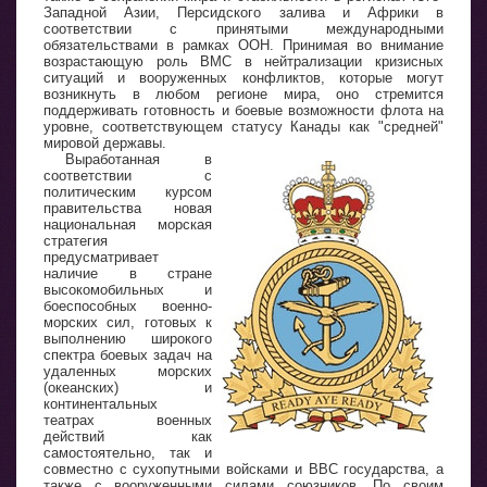
Западной Азии, Персидского залива и Африки в
соответствии с принятыми международными
обязательствами в рамках ООН. Принимая во внимание
возрастающую роль ВМС в нейтрализации кризисных
ситуаций и вооруженных конфликтов, которые могут
возникнуть в любом регионе мира, оно стремится
поддерживать готовность и боевые возможности флота на
уровне, соответствующем статусу Канады как "средней"
мировой державы.
Выработанная в
соответствии с
политическим курсом
правительства новая
национальная морская
стратегия
предусматривает
наличие в стране
высокомобильных и
боеспособных военно-
морских сил, готовых к
выполнению широкого
спектра боевых задач на
удаленных морских
(океанских) и
континентальных
театрах военных
действий как
самостоятельно, так и
совместно с сухопутными войсками и ВВС государства, а
также с вооруженными силами союзников. По своим