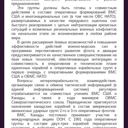
предназначения.
Эти группы должны быть готовы к совместным
действиям в составе оперативных формирований ВМС
США и многонациональных сил (в том числе ОВС НАТО),
развертываемых в качестве передового эшелона сил
быстрого реагирования с целью нейтрализации кризисных
ситуаций и возможных региональных военных конфликтов
на начальном этапе их возникновения в любом районе
мира.
В целях расширения боевых возможностей и повышения
эффективности действий военно-морских сил в
программах перспективного развития флота и авиации
предусматривается их качественное совершенствование на
базе новых технологий, обеспечивающих интеграцию и
совместимость в оперативном и техническом плане
одиночных кораблей и оперативных корабельных групп в
первую очередь с оперативными формированиями ВМС
США и ОВМС НАТО.
Вопросы интероперабельности, взаимодействия,
организации связи и обмена тактической информацией (в
единой информационной системе) регулярно
отрабатываются на совместных учениях ВМС США и
Канады, а также в ходе маневров ОВМС
Североатлантического союза. Периодически практикуется
назначение канадских кораблей в состав американских
авианосных ударных групп 2-го и 3-го оперативных флотов.
ВМС Канады постоянно принимают участие в
международных акциях ООН. С 1991 года оперативные
группы в составе двух-трех кораблей периодически
участвуют в действиях по контролю над соблюдением