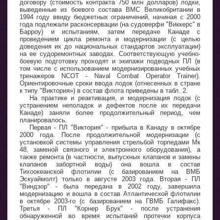
договору (стоимость контракта 750 млн долларов) лодки,
выведенные из боевого состава ВМС Великобритании в
1994 году ввиду бюджетных ограничений, начиная с 2000
года подлежали расконсервации (на судоверфи "Виккерс" в
Барроу) и испытаниям, затем передаче Канаде с
проведением цикла ремонта и модернизации (с целью
доведения их до национальных стандартов эксплуатации)
на ее судоремонтных заводах. Соответствующую учебно-
боевую подготовку проходят и экипажи подводных ПЛ (в
том числе с использованием модернизированных учебных
тренажеров NCOT - Naval Combat Operator Trainer).
Ориентировочные сроки ввода лодок (отнесенных в стране
к типу "Виктория») в состав флота приведены в табл. 2.
На практике и реактивация, и модернизация лодок (с
устранением неполадок и дефектов после их передачи
Канаде) заняли более продолжительный период, чем
планировалось.
Первая - ПЛ "Виктория" - прибыла в Канаду в октябре
2000 года. После продолжительной модернизации (с
установкой системы управления стрельбой торпедами Мк
48, заменой связного и электронного оборудования), а
также ремонта (в частности, выпускных клапанов и замены
клапанов забортной воды) она вошла в состав
Тихоокеанской флотилии (с базированием на ВМБ
Эскуаймолт) только в августе 2003 года. Вторая - ПЛ
"Виндзор" - была передана в 2002 году, завершила
модернизацию и вошла в состав Атлантической флотилии
в октябре 2003-го (с базированием на ГВМБ Галифакс).
Третья - ПЛ "Корнер Брук" - после устранения
обнаруженной во время испытаний протечки корпуса