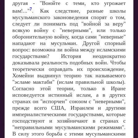
другая - "Воюйте с теми, кто угрожает
7
вам!..."
. Как следствие, разные школы
мусульманского законоведения спорят о том,
следует ли понимать под "войной за веру"
всякую войну с "неверными", или только
оборонительную войну, когда сами "неверные"
нападают на мусульман. Другой спорный
вопрос: возможна ли война между исламскими
государствами? История неоднократно
доказывала реальность подобных войн. Чтобы
теоретически оправдать их происхождение,
Хомейни выдвинул теорию так называемого
"эсламе мактаби" (ислам правильной школы).
Согласно этой теории, только в Иране
исповедуется истинный ислам, а в других
странах он "испорчен" союзом с "неверными",
прежде всего США, Израилем и другими
империалистическими государствами, которые
господствуют и хозяйничают в странах с
"неправильными мусульманскими режимами".
В силу этого борьба с этими мусульманскими