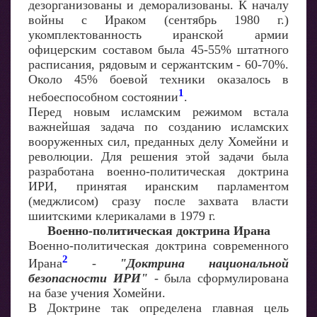
дезорганизованы и деморализованы. К началу
войны с Ираком (сентябрь 1980 г.)
укомплектованность иранской армии
офицерским составом была 45-55% штатного
расписания, рядовым и сержантским - 60-70%.
Около 45% боевой техники оказалось в
1
небоеспособном состоянии
.
Перед новым исламским режимом встала
важнейшая задача по созданию исламских
вооруженных сил, преданных делу Хомейни и
революции. Для решения этой задачи была
разработана военно-политическая доктрина
ИРИ, принятая иранским парламентом
(меджлисом) сразу после захвата власти
шиитскими клерикалами в 1979 г.
Военно-политическая доктрина Ирана
Военно-политическая доктрина современного
2
Ирана
-
"Доктрина национальной
безопасности ИРИ"
- была сформулирована
на базе учения Хомейни.
В Доктрине так определена главная цель