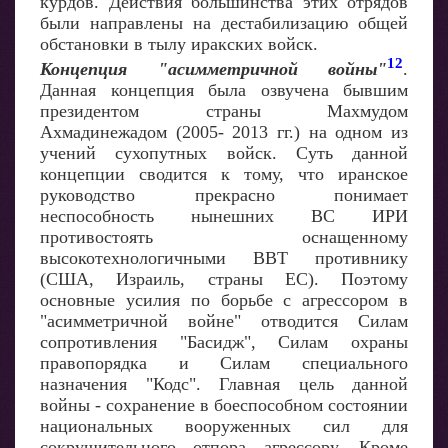
курдов. Действия большинства этих отрядов
были направлены на дестабилизацию общей
обстановки в тылу иракских войск.
12
Концепция "асимметричной войны"
.
Данная концепция была озвучена бывшим
президентом страны Махмудом
Ахмадинежадом (2005- 2013 гг.) на одном из
учений сухопутных войск. Суть данной
концепции сводится к тому, что иранское
руководство прекрасно понимает
неспособность нынешних ВС ИРИ
противостоять оснащенному
высокотехнологичными ВВТ противнику
(США, Израиль, страны ЕС). Поэтому
основные усилия по борьбе с агрессором в
"асимметричной войне" отводится Силам
сопротивления "Басидж", Силам охраны
правопорядка и Силам специального
назначения "Кодс". Главная цель данной
войны - сохранение в боеспособном состоянии
национальных вооруженных сил для
сокрушительного отпора агрессору. Кроме