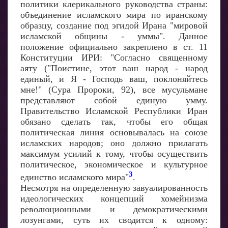
политики клерикального руководства страны:
объединение исламского мира по иранскому
образцу, создание под эгидой Ирана "мировой
исламской общины - уммы". Данное
положение официально закреплено в ст. 11
Конституции ИРИ: "Согласно священному
аяту ("Поистине, этот ваш народ - народ
единый, и Я - Господь ваш, поклоняйтесь
мне!" (Сура Пророки, 92), все мусульмане
представляют собой единую умму.
Правительство Исламской Республики Иран
обязано сделать так, чтобы его общая
политическая линия основывалась на союзе
исламских народов; оно должно прилагать
максимум усилий к тому, чтобы осуществить
политическое, экономическое и культурное
3
единство исламского мира"
.
Несмотря на определенную завуалированность
идеологических концепций хомейнизма
революционными и демократическими
лозунгами, суть их сводится к одному: