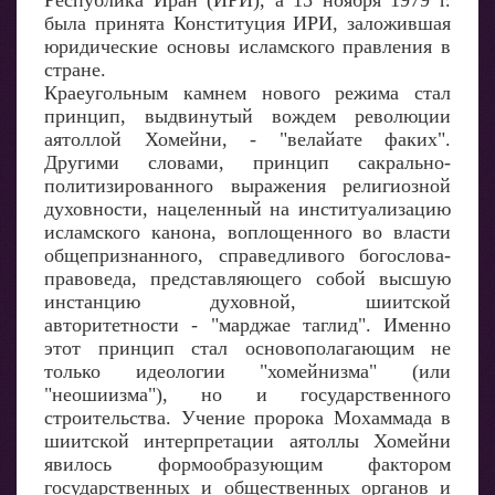
Республика Иран (ИРИ), а 15 ноября 1979 г.
была принята Конституция ИРИ, заложившая
юридические основы исламского правления в
стране.
Краеугольным камнем нового режима стал
принцип, выдвинутый вождем революции
аятоллой Хомейни, - "велайате факих".
Другими словами, принцип сакрально-
политизированного выражения религиозной
духовности, нацеленный на институализацию
исламского канона, воплощенного во власти
общепризнанного, справедливого богослова-
правоведа, представляющего собой высшую
инстанцию духовной, шиитской
авторитетности - "марджае таглид". Именно
этот принцип стал основополагающим не
только идеологии "хомейнизма" (или
"неошиизма"), но и государственного
строительства. Учение пророка Мохаммада в
шиитской интерпретации аятоллы Хомейни
явилось формообразующим фактором
государственных и общественных органов и