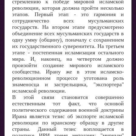
стремлению к победе мировой исламской
революции, которая должна пройти несколько
этапов. Первый этап - это гармония и
сотрудничество всех мусульманских
государств. На втором этапе предусмотрено
объединение всех мусульманских государств в
одну умму (общину), поначалу с сохранением
их государственного суверенитета. На третьем
этапе - постепенная исламизация остального
мира. И, наконец, на четвертом должно
произойти создание мирового исламского
сообщества. Ирану же в этом исламско-
революционном процессе уготована роль
знаменосца и застрельщика, "экспортера"
исламской революции.
В этой связи становится совершенно
естественным тот факт, что основой
политического содержания военной доктрины
Ирана является тезис об экспорте исламской
революции по иранскому образцу в другие
страны. Данный тезис воплощается в
политике ИРИ тремя методами: "мирным"