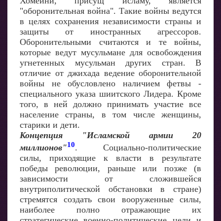
Хомейни, присущ исламу, является
"оборонительная война". Такие войны ведутся
в целях сохранения независимости страны и
защиты от иностранных агрессоров.
Оборонительными считаются и те войны,
которые ведут мусульмане для освобождения
угнетенных мусульман других стран. В
отличие от джихада ведение оборонительной
войны не обусловлено наличием фетвы -
специального указа шиитского Лидера. Кроме
того, в ней должно принимать участие все
население страны, в том числе женщины,
старики и дети.
Концепция "Исламской армии 20
10
миллионов"
. Социально-политические
силы, приходящие к власти в результате
победы революции, раньше или позже (в
зависимости от сложившейся
внутриполитической обстановки в стране)
стремятся создать свои вооруженные силы,
наиболее полно отражающие их
стратегические военно-политические цели и