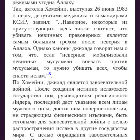
режимами угодна Аллаху.
Так, аятолла Хомейни, выступая 26 июня 1983
г. перед депутатами меджлиса и командирами
КСИР, заявил: "...Наверное, некоторые из
присутствующих здесь также считают, что
убивать невинных правоверных является
самым большим грехом после неверия в
Аллаха. Однако каноны джихада говорят нам о
том, что, если "неверные" мобилизовали
невинных мусульман воевать против
мусульман, то нужно убивать всех, чтобы
8
спасти ислам."
.
По Хомейни, джихад является завоевательной
войной. После создания истинно исламского
государства под руководством религиозного
Лидера, последний даст указание всем лицам
мужского пола, достигшим совершеннолетия,
не страдающим физическими изъянами, быть
готовыми для завоевательной войны с целью
распространения ислама в другие государства
мира. С целью оправдания завоевательных