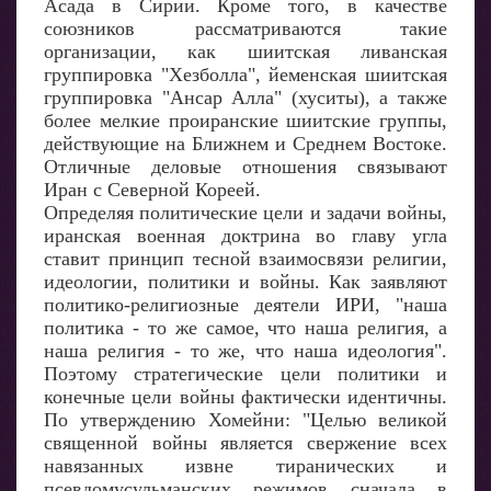
Асада в Сирии. Кроме того, в качестве
союзников рассматриваются такие
организации, как шиитская ливанская
группировка "Хезболла", йеменская шиитская
группировка "Ансар Алла" (хуситы), а также
более мелкие проиранские шиитские группы,
действующие на Ближнем и Среднем Востоке.
Отличные деловые отношения связывают
Иран с Северной Кореей.
Определяя политические цели и задачи войны,
иранская военная доктрина во главу угла
ставит принцип тесной взаимосвязи религии,
идеологии, политики и войны. Как заявляют
политико-религиозные деятели ИРИ, "наша
политика - то же самое, что наша религия, а
наша религия - то же, что наша идеология".
Поэтому стратегические цели политики и
конечные цели войны фактически идентичны.
По утверждению Хомейни: "Целью великой
священной войны является свержение всех
навязанных извне тиранических и
псевдомусульманских режимов сначала в