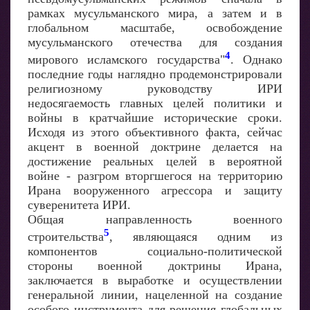
рамках мусульманского мира, а затем и в
глобальном масштабе, освобождение
мусульманского отечества для создания
4
мирового исламского государства"
. Однако
последние годы наглядно продемонстрировали
религиозному руководству ИРИ
недосягаемость главных целей политики и
войны в кратчайшие исторические сроки.
Исходя из этого объективного факта, сейчас
акцент в военной доктрине делается на
достижение реальных целей в вероятной
войне - разгром вторгшегося на территорию
Ирана вооруженного агрессора и защиту
суверенитета ИРИ.
Общая направленность военного
5
строительства
, являющаяся одним из
компонентов социально-политической
стороны военной доктрины Ирана,
заключается в выработке и осуществлении
генеральной линии, нацеленной на создание
особого инструмента для решения глобальных