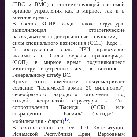
(ВВС и ВМС) с соответствующей системой
органов управления как в мирное, так и в
военное время.
В состав КСИР входит также структура,
выполняющая стратегические
разведывательно-диверсионные функции, -
силы специального назначения (ССН) "Кодс".
В вооруженные силы ИРИ правомерно
включить и Силы охраны правопорядка
(СОП), в мирное время подчиняющиеся
министру внутренних дел, в военное -
Генеральному штабу ВС.
Кроме этого, хомейнизм предусматривает
создание "Исламской армии 20 миллионов",
своеобразного народного ополчения под
эгидой ксировской структуры - Сил
сопротивления "Басидж" (ССБ) или
сокращенно - "Басидж" (Басидж" -
15
мобилизация - фарси)
.
В соответствии со ст. 110 Конституции
Исламской Республики Иран, Верховным