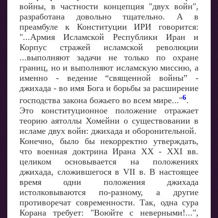
войны, в частности концепция "двух войн",
разработана довольно тщательно. А в
преамбуле к Конституции ИРИ говорится:
"...Армия Исламской Республики Иран и
Корпус стражей исламской революции
...выполняют задачи не только по охране
границ, но и выполняют исламскую миссию, а
именно - ведение “священной войны” -
джихада - во имя Бога и борьбы за расширение
6
господства закона божьего во всем мире..."
.
Это конституционное положение отражает
теорию аятоллы Хомейни о существовании в
исламе двух войн: джихада и оборонительной.
Конечно, было бы некорректно утверждать,
что военная доктрина Ирана ХХ - XXI вв.
целиком основывается на положениях
джихада, сложившегося в VII в. В настоящее
время одни положения джихада
истолковываются по-разному, а другие
противоречат современности. Так, одна сура
Корана требует: "Воюйте с неверными!...",