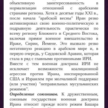
объективную заинтересованность в
нормализации отношений с арабскими
странами региона. Хотя в десятые годы XXI в.,
после начала "арабской весны" Иран резко
активизировал свою военно-политическую и
подрывную деятельность практически по
всему региону Ближнего и Среднего Востока,
включая прямое военное вмешательство в
Ираке, Сирии, Йемене. Это вызвало резко
негативную реакцию в арабском мире и, в
первую очередь, у Саудовской Аравии, которая
стала в ряд с главными противниками ИРИ.
Вместе с тем военная доктрина ИРИ не
исключает возможности коалиционной
агрессии против Ирана, инспирированной
США и Израилем при молчаливой поддержке
(или участии) "неправильных мусульманских
режимов".
Определение союзников.
К дружественным,
союзным государствам военная доктрина
Ирана относит прежде всего режим Башара