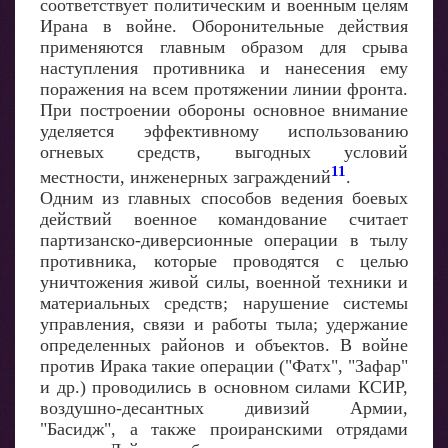
соответствует политическим и военным целям
Ирана в войне. Оборонительные действия
применяются главным образом для срыва
наступления противника и нанесения ему
поражения на всем протяжении линии фронта.
При построении обороны основное внимание
уделяется эффективному использованию
огневых средств, выгодных условий
11
местности, инженерных заграждений
.
Одним из главных способов ведения боевых
действий военное командование считает
партизанско-диверсионные операции в тылу
противника, которые проводятся с целью
уничтожения живой силы, военной техники и
материальных средств; нарушение системы
управления, связи и работы тыла; удержание
определенных районов и объектов. В войне
против Ирака такие операции ("Фатх", "Зафар"
и др.) проводились в основном силами КСИР,
воздушно-десантных дивизий Армии,
"Басидж", а также проиранскими отрядами