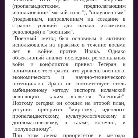
(пропагандистским, предполагающим
использование "мягкой силы"), "полувоенным"
(подрывным, направленным на создание в
странах условий для начала исламских
революций) и "военным".
"Военный" метод был основным и активно
использовался на практике в течение восьми
лет в войне против Ирака. Однако
объективный анализ последних региональных
войн и конфликтов привел Тегеран к
пониманию того факта, что уровень военного,
экономического и научно-технического
потенциалов Ирана не соответствует столь
амбициозному методу экспорта исламской
революции, каким является "военный".
Поэтому сегодня он отошел на второй план,
уступив приоритет "мирному", идеолого-
пропагандистскому, культурологическому и
дипломатическому, а также, конечно, и
"полувоенному".
При этом смена приоритетов в методах