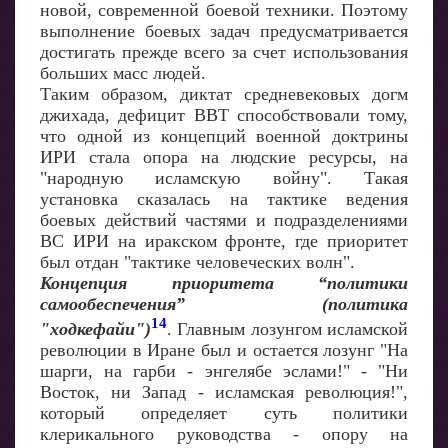
новой, современной боевой техники. Поэтому
выполнение боевых задач предусматривается
достигать прежде всего за счет использования
больших масс людей.
Таким образом, диктат средневековых догм
джихада, дефицит ВВТ способствовали тому,
что одной из концепций военной доктрины
ИРИ стала опора на людские ресурсы, на
"народную исламскую войну". Такая
установка сказалась на тактике ведения
боевых действий частями и подразделениями
ВС ИРИ на иракском фронте, где приоритет
был отдан "тактике человеческих волн".
Концепция приоритета “политики
самообеспечения” (политика
14
"ходкефайи")
. Главным лозунгом исламской
революции в Иране был и остается лозунг "На
шарги, на гарби - энгелябе эслами!" - "Ни
Восток, ни Запад - исламская революция!",
который определяет суть политики
клерикального руководства - опору на