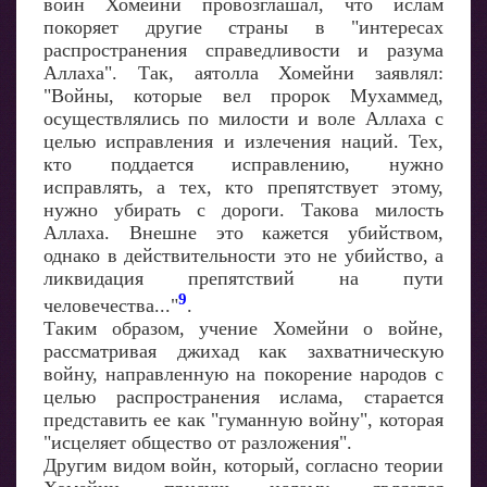
войн Хомейни провозглашал, что ислам
покоряет другие страны в "интересах
распространения справедливости и разума
Аллаха". Так, аятолла Хомейни заявлял:
"Войны, которые вел пророк Мухаммед,
осуществлялись по милости и воле Аллаха с
целью исправления и излечения наций. Тех,
кто поддается исправлению, нужно
исправлять, а тех, кто препятствует этому,
нужно убирать с дороги. Такова милость
Аллаха. Внешне это кажется убийством,
однако в действительности это не убийство, а
ликвидация препятствий на пути
9
человечества..."
.
Таким образом, учение Хомейни о войне,
рассматривая джихад как захватническую
войну, направленную на покорение народов с
целью распространения ислама, старается
представить ее как "гуманную войну", которая
"исцеляет общество от разложения".
Другим видом войн, который, согласно теории