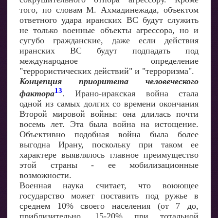
того, по словам М. Ахмадинежада, объектом
ответного удара иранских ВС будут служить
не только военные объекты агрессора, но и
сугубо гражданские, даже если действия
иранских ВС будут подпадать под
международное определение
"террористических действий" и "терроризма".
Концепция приоритета человеческого
13
фактора
. Ирано-иракская война стала
одной из самых долгих со времени окончания
Второй мировой войны: она длилась почти
восемь лет. Эта была война на истощение.
Объективно подобная война была более
выгодна Ирану, поскольку при таком ее
характере выявлялось главное преимущество
этой страны - ее мобилизационные
возможности.
Военная наука считает, что воюющее
государство может поставить под ружье в
среднем 10% своего населения (от 7 до,
приблизительно, 15-20% при тотальной