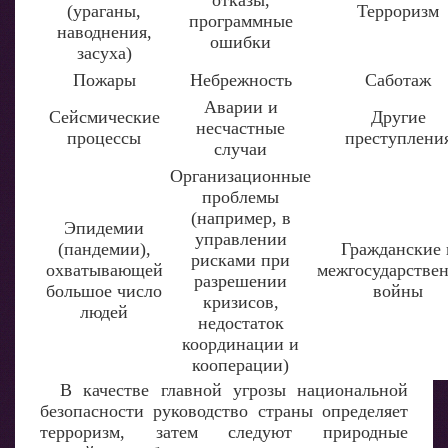
отказы,
(ураганы,
Терроризм
программные
наводнения,
ошибки
засуха)
Пожары
Небрежность
Саботаж
Аварии и
Сейсмические
Другие
несчастные
процессы
преступлени
случаи
Организационные
проблемы
(например, в
Эпидемии
управлении
(пандемии),
Гражданские 
рисками при
охватывающей
межгосударстве
разрешении
большое число
войны
кризисов,
людей
недостаток
координации и
кооперации)
В качестве главной угрозы национальной
безопасности руководство страны определяет
терроризм, затем следуют природные