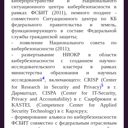
киберпространстве и Национального
ситуационного центра кибербезопасности в
рамках ФСБИТ (2011), немного позднее -
совместного Ситуационного центра по КБ
федерального правительства и земель,
функционирующего в составе Федеральной
службы гражданской защиты;
- появление Национального совета по
кибербезопасности (2011);
- развертывание НИОКР в области
кибербезопасности с созданием научно-
исследовательского кластера в рамках
министерства образования и научных
4
исследований
, включающего: CRISP (Center
5
for Research in Security and Privacy)
в г.
Дармштадт, CISPA (Center for IT-Security,
Privacy and Accountability) в г. Саарбрюкен и
KASTEL (Competence Center for Applied
Security Technology) в г. Карлсруэ;
- формирование альянса по кибербезопасности
ФСБИТ совместно с федеральным отраслевым