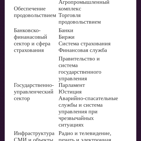
Агропромышленный
Обеспечение
комплекс
продовольствием
Торговля
продовольствием
Банковско-
Банки
финанасовый
Биржи
сектор и сфера
Система страхования
страхования
Финансовая служба
Правительство и
система
государственного
управления
Государственно-
Парламент
управленческий
Юстиция
сектор
Аварийно-спасательные
службы и система
управления при
чрезвычайных
ситуациях
Инфраструктура
Радио и телевидение,
СМИ и объекты
печать и электронная