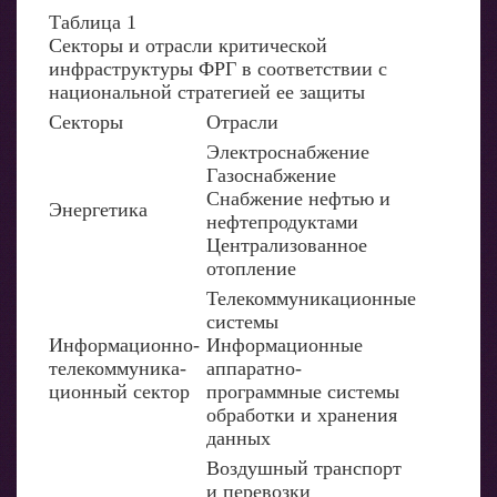
Таблица 1
Секторы и отрасли критической
инфраструктуры ФРГ в соответствии с
национальной стратегией ее защиты
Секторы
Отрасли
Электроснабжение
Газоснабжение
Снабжение нефтью и
Энергетика
нефтепродуктами
Централизованное
отопление
Телекоммуникационные
системы
Информационно-
Информационные
телекоммуника-
аппаратно-
ционный сектор
программные системы
обработки и хранения
данных
Воздушный транспорт
и перевозки