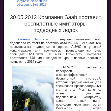
Зарубежное военное
обозрение №8 2023
30.05.2013 Компания Saab поставит
беспилотные имитаторы
подводных лодок
«
Военный Паритет
». Шведская компания Saab
подписала контракт на поставку автономных (беспилотных/
необитаемых) подводных аппаратов AUV62 в учебной
конфигурации для тренировок противолодочных сил,
сообщает ASDNews 30 мая. Стоимость контракта
составляет 148 млн шведских крон, первые поставки
начнутся в 2014 году.
«AUV62 является
передовой
высокоэффективной
беспилотной системой,
которая предназначена для
тренировок противолодочных
сил флота. Мы, конечно,
очень довольны
подписанием контракта»,
заявил старший вице-
президент кромпании Горген
Йоханссон (Görgen