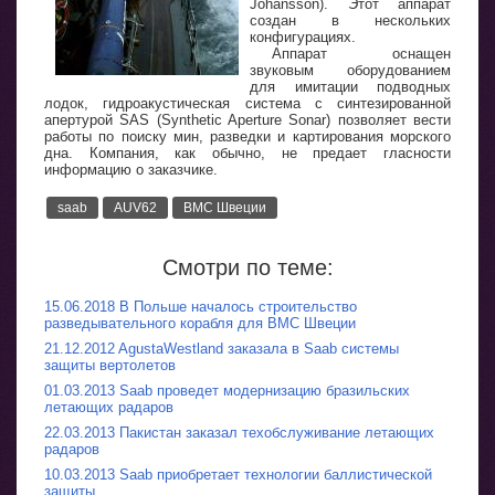
Johansson). Этот аппарат
создан в нескольких
конфигурациях.
Аппарат оснащен
звуковым оборудованием
для имитации подводных
лодок, гидроакустическая система с синтезированной
апертурой SAS (Synthetic Aperture Sonar) позволяет вести
работы по поиску мин, разведки и картирования морского
дна. Компания, как обычно, не предает гласности
информацию о заказчике.
saab
AUV62
ВМС Швеции
Смотри по теме:
15.06.2018 В Польше началось строительство
разведывательного корабля для ВМС Швеции
21.12.2012 AgustaWestland заказала в Saab системы
защиты вертолетов
01.03.2013 Saab проведет модернизацию бразильских
летающих радаров
22.03.2013 Пакистан заказал техобслуживание летающих
радаров
10.03.2013 Saab приобретает технологии баллистической
защиты