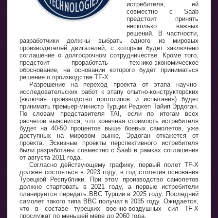
истребителя, ей
совместно с Saab
предстоит принять
несколько важных
решений. В частности,
разработчики должны выбрать одного из мировых
производителей двигателей, с которым будет заключено
соглашение о долгосрочном сотрудничестве. Кроме того,
предстоит проработать технико-экономическое
обоснование, на основании которого будет приниматься
решение о производстве TF-X.
Разрешение на переход проекта от этапа научно-
исследовательских работ к этапу опытно-конструкторских
(включая производство прототипов и испытания) будет
принимать премьер-министр Турции Реджеп Тайип Эрдоган.
По словам представителя TAI, если по итогам всех
расчетов выяснится, что конечная стоимость истребителя
будет на 40-50 процентов выше боевых самолетов, уже
доступных на мировом рынке, Эрдоган откажется от
проекта. Эскизные проекты перспективного истребителя
были разработаны совместно с Saab в рамках соглашения
от августа 2011 года.
Согласно действующему графику, первый полет TF-X
должен состояться в 2023 году, в год столетия основания
Турецкой Республики. При этом производство самолетов
должно стартовать в 2021 году, а первые истребители
планируется передать ВВС Турции в 2025 году. Последний
самолет такого типа ВВС получат в 2035 году. Ожидается,
что в составе турецких военно-воздушных сил TF-X
прослужат по меньшей мере до 2060 года.