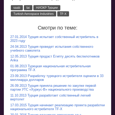
saab
tai
НИОКР Турции
Turkish Aerospace Industries
TF-X
Смотри по теме:
27.01.2014 Турция испытает собственный истребитель в
2023 году
24.04.2013 Турция проведет испытания собственного
учебного самолета
12.05.2013 Турция продаст Египту десять беспилотников
Anka
01.08.2013 Турецкая национальная истребительная
программа TF-X
23.09.2013 Разработку турецкого истребителя оценили в 33
миллиарда долларов
26.09.2013 Турция приняла решение по закупке первой
партии УТС «Хуркус-B» национального производства
11.10.2013 Турция разработает собственный легкий
вертолет
17.03.2015 Турция начинает реализацию проекта разработки
национального истребителя TF-X
20.01.2016 Турция планирует определиться с