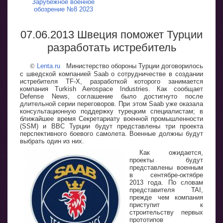
Зарубежное военное
обозрение №8 2023
07.06.2013 Швеция поможет Турции
разработать истребитель
©
Lenta.ru
Министерство обороны Турции договорилось
с шведской компанией Saab о сотрудничестве в создании
истребителя TF-X, разработкой которого занимается
компания Turkish Aerospace Industries. Как сообщает
Defense News, соглашение было достигнуто после
длительной серии переговоров. При этом Saab уже оказала
консультационную поддержку турецким специалистам; в
ближайшее время Секретариату военной промышленности
(SSM) и ВВС Турции будут представлены три проекта
перспективного боевого самолета. Военные должны будут
выбрать один из них.
Как ожидается,
проекты будут
представлены военным
в сентябре-октябре
2013 года. По словам
представителя TAI,
прежде чем компания
приступит к
строительству первых
прототипов