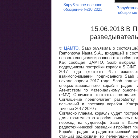
Зарубежное военное
Зарубежно
обозрение №10 2023
обозрение
15.06.2018 В 
разведыватель
©
ЦАМТО
, Saab объявила о состоявше
Remontowa Nauta S.A., входящей в сост
первого специализированного корабля ра
Как сообщал ЦАМТО, Saab выбрала S
подрядчиком постройки корабля SIGINT
2017 года (контракт был заключ
взаимопонимании, подписанного Saab 
начале апреля 2017 года, Saab подпис
специализированного корабля радио- 
Агентством по материальному обеспе
(FMV). Стоимость контракта составляет 
Соглашение предполагает разработку 
испытаний и поставку корабля. Конт
течение 2017-2020 гг.
Согласно планам, корабль будет построе
для строительства корабля началась в м
переход на судоверфь Saab в Карлс
радиотехнической разведки и пройдет пр
Корабль радио- и радиотехнической ра
станций радиосвязи, их пеленгации, пе