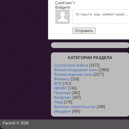
ComForm">
Войдите:
Отправить
КАТЕГОРИИ РАЗДЕЛА
Сухопутные войска
[1872]
Военно-воздушные силы
[2860]
Военно-морские силы
[2277]
Финансы
[328]
ВПК
[757]
НИОКР
[745]
Политика
[362]
Конфликт
[497]
Лица
[176]
Военное строительство
[188]
Инцидент
[695]
Factmil © 2026