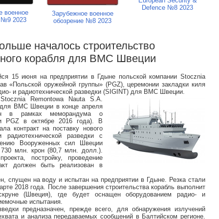
European Security &
Defence №8 2023
е военное
Зарубежное военное
 №9 2023
обозрение №8 2023
Польше началось строительство
ного корабля для ВМС Швеции
йся 15 июня на предприятии в Гдыне польской компании Stocznia
ав «Польской оружейной группы» (PGZ), церемонии закладки киля
дио- и радиотехнической разведки (SIGINT) для ВМС Швеции.
tocznia Remontowa Nauta S.A.
 для ВМС Швеции в конце апреля
ен в рамках меморандума о
и PGZ в октябре 2016 года). В
ала контракт на поставку нового
и радиотехнической разведки с
чению Вооруженных сил Швеции
730 млн. крон (80,7 млн. долл.).
проекта, постройку, проведение
ракт должен быть реализован в
н, спущен на воду и испытан на предприятии в Гдыне. Резка стали
арте 2018 года. После завершения строительства корабль выполнит
круне (Швеция), где будет оснащен оборудованием радио- и
иемочные испытания.
зведки предназначен, прежде всего, для обнаружения излучений
рехвата и анализа передаваемых сообщений в Балтийском регионе.