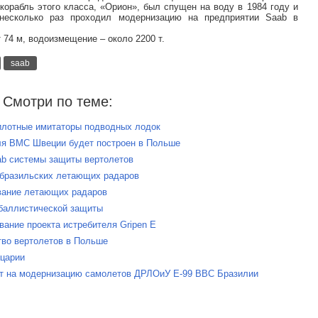
рабль этого класса, «Орион», был спущен на воду в 1984 году и
несколько раз проходил модернизацию на предприятии Saab в
 74 м, водоизмещение – около 2200 т.
saab
Смотри по теме:
пилотные имитаторы подводных лодок
ля ВМС Швеции будет построен в Польше
aab системы защиты вертолетов
 бразильских летающих радаров
ивание летающих радаров
 баллистической защиты
ание проекта истребителя Gripen E
ство вертолетов в Польше
йцарии
акт на модернизацию самолетов ДРЛОиУ E-99 ВВС Бразилии