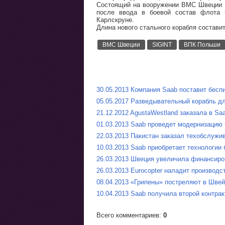
Состоящий на вооружении ВМС Швеции ко
после ввода в боевой состав флота 
Карлскруне.
Длина нового стального корабля составит
ВМС Швеции
SIGINT
ВПК Польши
30.05.2013 Компания Saab поставит бес
05.05.2017 Разведывательный корабль д
21.12.2012 AgustaWestland заказала в S
01.03.2013 Saab проведет модернизацию
22.03.2013 Пакистан заказал техобслуж
10.03.2013 Saab приобретает технологии
26.03.2013 Швеция увеличила финансиров
26.03.2013 Eurocopter наладит производ
08.04.2013 «Грипены» постреляют в Шве
10.04.2013 Saab получила второй контр
Всего комментариев
:
0