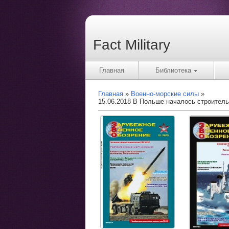
Fact Military
Главная
Библиотека
Главная
Военно-морские силы
15.06.2018 В Польше началось строител