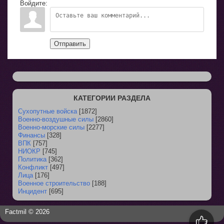
Войдите:
Отправить
КАТЕГОРИИ РАЗДЕЛА
Сухопутные войска
[1872]
Военно-воздушные силы
[2860]
Военно-морские силы
[2277]
Финансы
[328]
ВПК
[757]
НИОКР
[745]
Политика
[362]
Конфликт
[497]
Лица
[176]
Военное строительство
[188]
Инцидент
[695]
Factmil © 2026