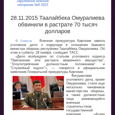
Зарубежное военное
обозрение №8 2023
28.11.2015 Таалайбека Омуралиева
обвинили в растрате 70 тысяч
долларов
©
Lenta.ru
Военная прокуратура Киргизии завела
уголовное дело о коррупции в отношении бывшего
министра обороны республики Таалайбека Омуралиева. Об
этом в субботу, 28 ноября, сообщает ТАСС.
«Дело возбуждено по статьям уголовного кодекса
"Присвоение или растрата вверенного имущества",
"Злоупотребление должностным положением" и
"Служебный подлог"», — говорится в официальном
заявлении Генеральной прокуратуры Киргизии.
Фигурантами
уголовного дела, кроме
Омуралиева, стали еще
несколько чиновников
министерства обороны,
а также должностные
лица занимающейся
военным
строительством
государственной
компании «Аскер