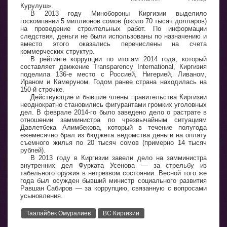
Курулуш».
В 2013 году Минобороны Киргизии выделило
госкомпании 5 миллионов сомов (около 70 тысяч долларов)
на проведение строительных работ. По информации
следствия, деньги не были использованы по назначению и
вместо этого оказались перечислены на счета
коммерческих структур.
В рейтинге коррупции по итогам 2014 года, который
составляет движение Transparency International, Киргизия
поделила 136-е место с Россией, Нигерией, Ливаном,
Ираном и Камеруном. Годом ранее страна находилась на
150-й строчке.
Действующие и бывшие члены правительства Киргизии
неоднократно становились фигурантами громких уголовных
дел. В феврале 2014-го было заведено дело о растрате в
отношении замминистра по чрезвычайным ситуациям
Давлетбека Алимбекова, который в течение полугода
ежемесячно брал из бюджета ведомства деньги на оплату
съемного жилья по 20 тысяч сомов (примерно 14 тысяч
рублей).
В 2013 году в Киргизии завели дело на замминистра
внутренних дел Фурката Усенова — за стрельбу из
табельного оружия в нетрезвом состоянии. Весной того же
года был осужден бывший министр социального развития
Равшан Сабиров — за коррупцию, связанную с вопросами
усыновления.
Таалайбек Омуралиев
ВС Киргизии