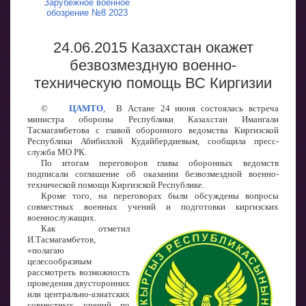
Зарубежное военное
обозрение №8 2023
24.06.2015 Казахстан окажет
безвозмездную военно-
техническую помощь ВС Киргизии
©
ЦАМТО
, В Астане 24 июня состоялась встреча
министра обороны Республики Казахстан Имангали
Тасмагамбетова с главой оборонного ведомства Киргизской
Республики Абибиллой Кудайбердиевым, сообщила пресс-
служба МО РК.
По итогам переговоров главы оборонных ведомств
подписали соглашение об оказании безвозмездной военно-
технической помощи Киргизской Республике.
Кроме того, на переговорах были обсуждены вопросы
совместных военных учений и подготовки киргизских
военнослужащих.
Как отметил
И.Тасмагамбетов,
«полагаю
целесообразным
рассмотреть возможность
проведения двусторонних
или центрально-азиатских
совместных учений по