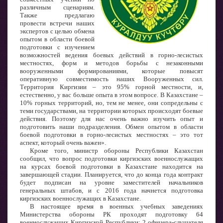
различным сценариям.
Также предлагаю
провести встречи наших
экспертов с целью обмена
опытом в области боевой
подготовки с изучением
возможностей ведения боевых действий в горно-лесистых
местностях, форм и методов борьбы с незаконными
вооруженными формированиями, которые повысят
оперативную совместимость наших Вооруженных сил.
Территория Киргизии – это 95% горной местности, и,
естественно, у вас больше опыта в этом вопросе. В Казахстане –
10% горных территорий, но, тем не менее, они сопредельны с
теми государствами, на территории которых происходят боевые
действия. Поэтому для нас очень важно изучить опыт и
подготовить наши подразделения. Обмен опытом в области
боевой подготовки в горно-лесистых местностях – это тот
аспект, который очень важен».
Кроме того, министр обороны Республики Казахстан
сообщил, что вопрос подготовки киргизских военнослужащих
на курсах боевой подготовки в Казахстане находится на
завершающей стадии. Планируется, что до конца года контракт
будет подписан на уровне заместителей начальников
генеральных штабов, и с 2016 года начнется подготовка
киргизских военнослужащих в Казахстане.
В настоящее время в военных учебных заведениях
Министерства обороны РК проходят подготовку 64
военнослужащих Киргизской Республики: 2 офицера-слушателя