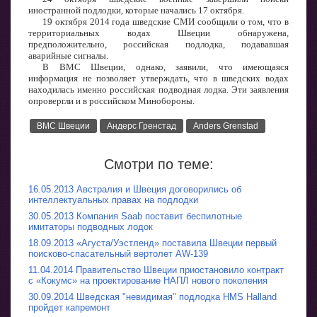
иностранной подлодки, которые начались 17 октября.
19 октября 2014 года шведские СМИ сообщили о том, что в
территориальных водах Швеции обнаружена,
предположительно, российская подлодка, подававшая
аварийные сигналы.
В ВМС Швеции, однако, заявили, что имеющаяся
информация не позволяет утверждать, что в шведских водах
находилась именно российская подводная лодка. Эти заявления
опровергли и в российском Минобороны.
ВМС Швеции
Андерс Гренстад
Anders Grenstad
Смотри по теме:
16.05.2013 Австралия и Швеция договорились об
интеллектуальных правах на подлодки
30.05.2013 Компания Saab поставит беспилотные
имитаторы подводных лодок
18.09.2013 «Агуста/Уэстленд» поставила Швеции первый
поисково-спасательный вертолет AW-139
11.04.2014 Правительство Швеции приостановило контракт
с «Кокумс» на проектирование НАПЛ нового поколения
30.09.2014 Шведская "невидимая" подлодка HMS Halland
пройдет капремонт