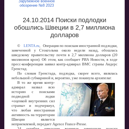
Зарубежное военное
обозрение №8 2023
24.10.2014 Поиски подлодки
обошлись Швеции в 2,7 миллиона
долларов
©
LENTA.ru
, Операция по поискам иностранной подлодки,
замеченной у Стокгольма около недели назад, обошлась
шведскому правительству почти в 2,7 миллиона долларов (20
миллионов крон). Об этом, как сообщает РИА Новости, в ходе
пресс-конференции заявил контр-адмирал ВМС страны Андерс
Гренстад.
По словам Гренстада, подлодка, скорее всего, являлась
небольшой субмариной и, вероятно, уже покинула архипелаг.
В то же время контр-
адмирал назвал всю
историю с поисками
подводной лодки
«оценкой внутренних сил
страны» и подчеркнул,
что любая иностранная
активность на территории
Швеции является
неприемлемой, передает Agence France-Presse.
24 октября шведские военные завершили поиски