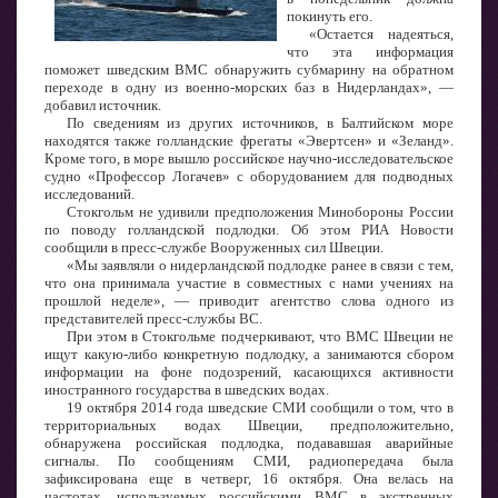
покинуть его.
«Остается надеяться,
что эта информация
поможет шведским ВМС обнаружить субмарину на обратном
переходе в одну из военно-морских баз в Нидерландах», —
добавил источник.
По сведениям из других источников, в Балтийском море
находятся также голландские фрегаты «Эвертсен» и «Зеланд».
Кроме того, в море вышло российское научно-исследовательское
судно «Профессор Логачев» с оборудованием для подводных
исследований.
Стокгольм не удивили предположения Минобороны России
по поводу голландской подлодки. Об этом РИА Новости
сообщили в пресс-службе Вооруженных сил Швеции.
«Мы заявляли о нидерландской подлодке ранее в связи с тем,
что она принимала участие в совместных с нами учениях на
прошлой неделе», — приводит агентство слова одного из
представителей пресс-службы ВС.
При этом в Стокгольме подчеркивают, что ВМС Швеции не
ищут какую-либо конкретную подлодку, а занимаются сбором
информации на фоне подозрений, касающихся активности
иностранного государства в шведских водах.
19 октября 2014 года шведские СМИ сообщили о том, что в
территориальных водах Швеции, предположительно,
обнаружена российская подлодка, подававшая аварийные
сигналы. По сообщениям СМИ, радиопередача была
зафиксирована еще в четверг, 16 октября. Она велась на
частотах, используемых российскими ВМС в экстренных