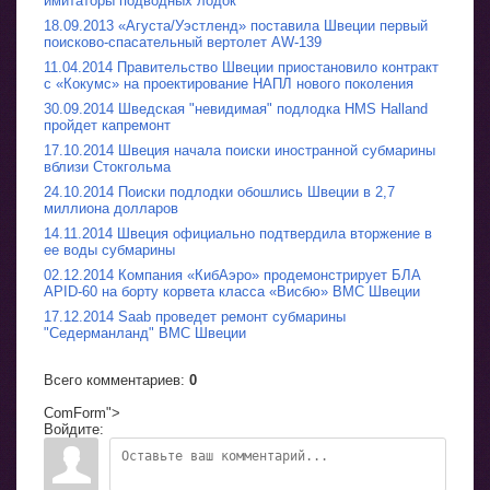
имитаторы подводных лодок
18.09.2013 «Агуста/Уэстленд» поставила Швеции первый
поисково-спасательный вертолет AW-139
11.04.2014 Правительство Швеции приостановило контракт
с «Кокумс» на проектирование НАПЛ нового поколения
30.09.2014 Шведская "невидимая" подлодка HMS Halland
пройдет капремонт
17.10.2014 Швеция начала поиски иностранной субмарины
вблизи Стокгольма
24.10.2014 Поиски подлодки обошлись Швеции в 2,7
миллиона долларов
14.11.2014 Швеция официально подтвердила вторжение в
ее воды субмарины
02.12.2014 Компания «КибАэро» продемонстрирует БЛА
APID-60 на борту корвета класса «Висбю» ВМС Швеции
17.12.2014 Saab проведет ремонт субмарины
"Седерманланд" ВМС Швеции
Всего комментариев
:
0
ComForm">
Войдите: