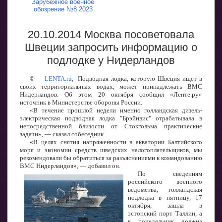
Зарубежное военное
обозрение №8 2023
20.10.2014 Москва посоветовала
Швеции запросить информацию о
подлодке у Нидерландов
©
LENTA.ru
, Подводная лодка, которую Швеция ищет в
своих территориальных водах, может принадлежать ВМС
Нидерландов. Об этом 20 октября сообщил «Ленте.ру»
источник в Министерстве обороны России.
«В течение прошлой недели именно голландская дизель-
электрическая подводная лодка "Брэйнвис" отрабатывала в
непосредственной близости от Стокгольма практические
задачи», — сказал собеседник.
«В целях снятия напряженности в акватории Балтийского
моря и экономии средств шведских налогоплательщиков, мы
рекомендовали бы обратиться за разъяснениями к командованию
ВМС Нидерландов», — добавил он.
По сведениям
российского военного
ведомства, голландская
подлодка в пятницу, 17
октября, зашла в
эстонский порт Таллин, а
в понедельник должна