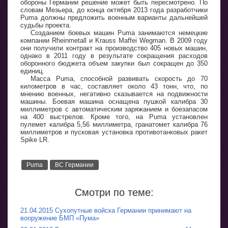
обороны Германии решение может быть пересмотрено. По
словам Мезьера, до конца октября 2013 года разработчики
Puma должны предложить военным варианты дальнейшей
судьбы проекта.
Созданием боевых машин Puma занимаются немецкие
компании Rheinmetall и Krauss Maffei Wegman. В 2009 году
они получили контракт на производство 405 новых машин,
однако в 2011 году в результате сокращения расходов
оборонного бюджета объем закупки был сокращен до 350
единиц.
Масса Puma, способной развивать скорость до 70
километров в час, составляет около 43 тонн, что, по
мнению военных, негативно сказывается на подвижности
машины. Боевая машина оснащена пушкой калибра 30
миллиметров с автоматическим заряжанием и боезапасом
на 400 выстрелов. Кроме того, на Puma установлен
пулемет калибра 5,56 миллиметра, гранатомет калибра 76
миллиметров и пусковая установка противотанковых ракет
Spike LR.
Puma
ВС Германии
Смотри по теме:
21.04.2015 Сухопутные войска Германии принимают на
вооружение БМП «Пума»