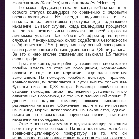
«картошками» (Kartoffeln) и «плюшками» (Hefekloesse).
Не может бундесвер пока до конца избавиться и от
особого статуса командиров по сравнению с рядовыми
военнослужащими. Не всегда подчиненных и их
начальство за одинаковые проступки ждет одинаковое
наказание. Бывают случаи, когда командирам прощается
то, за что низшие чины получают по всей строгости
армейских уставов. Так, обер-штабс-ефрейтор во время
службы в Международных силах содействия безопасности
в Афганистане (ISAF) нарушил внутренний распорядок,
выпив разом намного больше дозволенных 0,25 литра вина.
За это с него вполне справедливо взыскали 1,5 тысячи
евро штрафа.
При этом командир корабля, устроивший в своей каюте
попойку вместе со старшим помощником, корабельным
врачом и еще пятью моряками, отделался простым
замечанием. На немецких кораблях действует правило:
военнослужащим позволяется в сутки выпить только две
бутылки пива по 0,33 литра. Командир корабля и его
старший помощник имеют полномочия установить иные
алкогольные нормативы, но только в письменной форме. В
данном же случае командир никаких письменных
разрешений не давал. Обиженные тем, что их не позвали
на пьянку, моряки пожаловались на начальство, однако,
несмотря на формальное нарушение правил, никакого
наказания не последовало.
Ответственности избежал и другой командир, ушедший
в отставку в чине генерала. На него поступила жалоба в
военно-дисциплинарную прокуратуру за то, что он
использовал своих подчиненных для организации ужинов у