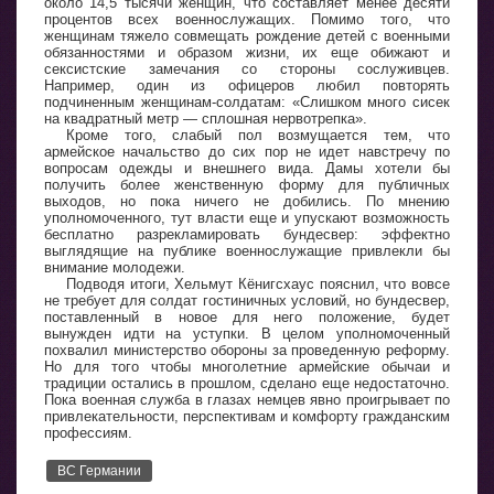
около 14,5 тысячи женщин, что составляет менее десяти
процентов всех военнослужащих. Помимо того, что
женщинам тяжело совмещать рождение детей с военными
обязанностями и образом жизни, их еще обижают и
сексистские замечания со стороны сослуживцев.
Например, один из офицеров любил повторять
подчиненным женщинам-солдатам: «Слишком много сисек
на квадратный метр — сплошная нервотрепка».
Кроме того, слабый пол возмущается тем, что
армейское начальство до сих пор не идет навстречу по
вопросам одежды и внешнего вида. Дамы хотели бы
получить более женственную форму для публичных
выходов, но пока ничего не добились. По мнению
уполномоченного, тут власти еще и упускают возможность
бесплатно разрекламировать бундесвер: эффектно
выглядящие на публике военнослужащие привлекли бы
внимание молодежи.
Подводя итоги, Хельмут Кёнигсхаус пояснил, что вовсе
не требует для солдат гостиничных условий, но бундесвер,
поставленный в новое для него положение, будет
вынужден идти на уступки. В целом уполномоченный
похвалил министерство обороны за проведенную реформу.
Но для того чтобы многолетние армейские обычаи и
традиции остались в прошлом, сделано еще недостаточно.
Пока военная служба в глазах немцев явно проигрывает по
привлекательности, перспективам и комфорту гражданским
профессиям.
ВС Германии