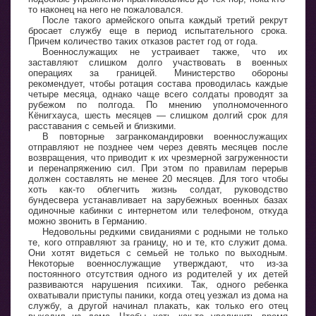
то наконец на него не пожаловался.
После такого армейского опыта каждый третий рекрут
бросает службу еще в период испытательного срока.
Причем количество таких отказов растет год от года.
Военнослужащих не устраивает также, что их
заставляют слишком долго участвовать в военных
операциях за границей. Министерство обороны
рекомендует, чтобы ротация состава проводилась каждые
четыре месяца, однако чаще всего солдаты проводят за
рубежом по полгода. По мнению уполномоченного
Кёнигхауса, шесть месяцев — слишком долгий срок для
расставания с семьей и близкими.
В повторные загранкомандировки военнослужащих
отправляют не позднее чем через девять месяцев после
возвращения, что приводит к их чрезмерной загруженности
и перенапряжению сил. При этом по правилам перерыв
должен составлять не менее 20 месяцев. Для того чтобы
хоть как-то облегчить жизнь солдат, руководство
бундесвера устанавливает на зарубежных военных базах
одиночные кабинки с интернетом или телефоном, откуда
можно звонить в Германию.
Недовольны редкими свиданиями с родными не только
те, кого отправляют за границу, но и те, кто служит дома.
Они хотят видеться с семьей не только по выходным.
Некоторые военнослужащие утверждают, что из-за
постоянного отсутствия одного из родителей у их детей
развиваются нарушения психики. Так, одного ребенка
охватывали приступы паники, когда отец уезжал из дома на
службу, а другой начинал плакать, как только его отец