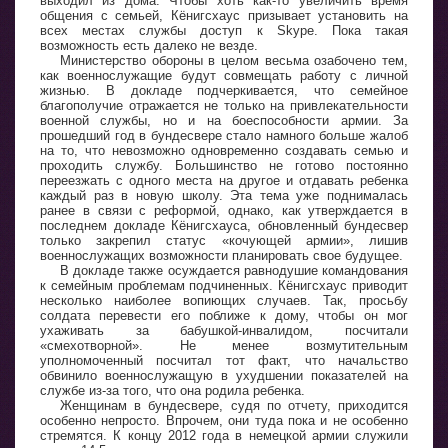
выходил из дома. Чтобы хоть как-то увеличить время
общения с семьей, Кёнигсхаус призывает установить на
всех местах службы доступ к Skype. Пока такая
возможность есть далеко не везде.
Министерство обороны в целом весьма озабочено тем,
как военнослужащие будут совмещать работу с личной
жизнью. В докладе подчеркивается, что семейное
благополучие отражается не только на привлекательности
военной службы, но и на боеспособности армии. За
прошедший год в бундесвере стало намного больше жалоб
на то, что невозможно одновременно создавать семью и
проходить службу. Большинство не готово постоянно
переезжать с одного места на другое и отдавать ребенка
каждый раз в новую школу. Эта тема уже поднималась
ранее в связи с реформой, однако, как утверждается в
последнем докладе Кёнигсхауса, обновленный бундесвер
только закрепил статус «кочующей армии», лишив
военнослужащих возможности планировать свое будущее.
В докладе также осуждается равнодушие командования
к семейным проблемам подчиненных. Кёнигсхаус приводит
несколько наиболее вопиющих случаев. Так, просьбу
солдата перевести его поближе к дому, чтобы он мог
ухаживать за бабушкой-инвалидом, посчитали
«смехотворной». Не менее возмутительным
уполномоченный посчитал тот факт, что начальство
обвинило военнослужащую в ухудшении показателей на
службе из-за того, что она родила ребенка.
Женщинам в бундесвере, судя по отчету, приходится
особенно непросто. Впрочем, они туда пока и не особенно
стремятся. К концу 2012 года в немецкой армии служили