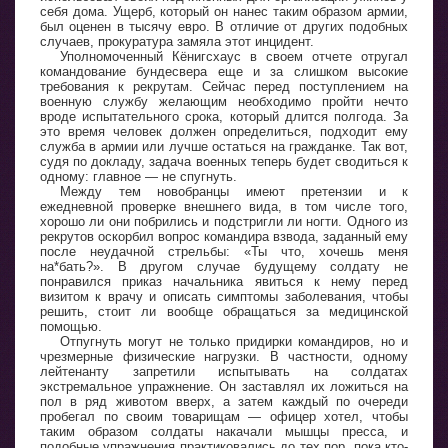
себя дома. Ущерб, который он нанес таким образом армии,
был оценен в тысячу евро. В отличие от других подобных
случаев, прокуратура замяла этот инцидент.
Уполномоченный Кёнигсхаус в своем отчете отругал
командование бундесвера еще и за слишком высокие
требования к рекрутам. Сейчас перед поступлением на
военную службу желающим необходимо пройти нечто
вроде испытательного срока, который длится полгода. За
это время человек должен определиться, подходит ему
служба в армии или лучше остаться на гражданке. Так вот,
судя по докладу, задача военных теперь будет сводиться к
одному: главное — не спугнуть.
Между тем новобранцы имеют претензии и к
ежедневной проверке внешнего вида, в том числе того,
хорошо ли они побрились и подстригли ли ногти. Одного из
рекрутов оскорбил вопрос командира взвода, заданный ему
после неудачной стрельбы: «Ты что, хочешь меня
на*бать?». В другом случае будущему солдату не
понравился приказ начальника явиться к нему перед
визитом к врачу и описать симптомы заболевания, чтобы
решить, стоит ли вообще обращаться за медицинской
помощью.
Отпугнуть могут не только придирки командиров, но и
чрезмерные физические нагрузки. В частности, одному
лейтенанту запретили испытывать на солдатах
экстремальное упражнение. Он заставлял их ложиться на
пол в ряд животом вверх, а затем каждый по очереди
пробегал по своим товарищам — офицер хотел, чтобы
таким образом солдаты накачали мышцы пресса, и
подобные упражнения практиковались до тех пор, пока кто-