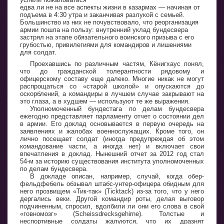
едва ли не на все аспекты жизни в казармах — начиная от
подъема в 4:30 утра и заканчивая разлукой с семьей.
Большинство из них не почувствовало, что реорганизация
армии пошла на пользу: внутренний уклад бундесвера
застрял на этапе обязательного воинского призыва с его
грубостью, привилегиями для командиров и лишениями
для солдат.
Проехавшись по различным частям, Кёнигхаус понял,
что до гражданской толерантности рядовому и
офицерскому составу еще далеко. Многие никак не могут
распрощаться со «старой школой» и опускаются до
оскорблений, а командиры в лучшем случае закрывают на
это глаза, а в худшем — используют те же выражения.
Уполномоченный бундестага по делам бундесвера
ежегодно представляет парламенту отчет о состоянии дел
в армии. Его доклад основывается в первую очередь на
заявлениях и жалобах военнослужащих. Кроме того, он
лично посещает солдат (иногда предупреждая об этом
командование части, а иногда нет) и включает свои
впечатления в доклад. Нынешний отчет за 2012 год стал
54-м за историю существования института уполномоченных
по делам бундесвера.
В докладе описан, например, случай, когда обер-
фельдфебель обзывал штабс-унтер-офицера обидным для
него прозвищем «Тик-так» (Ticktack) из-за того, что у него
дергались веки. Другой командир роты, делая выговор
подчиненным, спросил, вдолбили ли они его слова в свой
«говномозг» (Scheissdrecksgehirne). Толстые и
неспортивные солдаты жалуются, что их дразнят