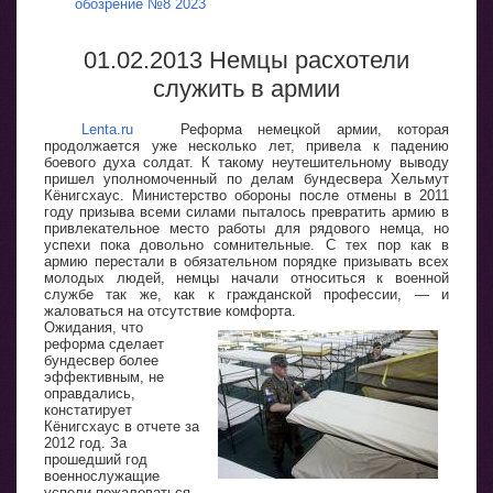
обозрение №8 2023
01.02.2013 Немцы расхотели
служить в армии
Lenta.ru
Реформа немецкой армии, которая
продолжается уже несколько лет, привела к падению
боевого духа солдат. К такому неутешительному выводу
пришел уполномоченный по делам бундесвера Хельмут
Кёнигсхаус. Министерство обороны после отмены в 2011
году призыва всеми силами пыталось превратить армию в
привлекательное место работы для рядового немца, но
успехи пока довольно сомнительные. С тех пор как в
армию перестали в обязательном порядке призывать всех
молодых людей, немцы начали относиться к военной
службе так же, как к гражданской профессии, — и
жаловаться на отсутствие комфорта.
Ожидания, что
реформа сделает
бундесвер более
эффективным, не
оправдались,
констатирует
Кёнигсхаус в отчете за
2012 год. За
прошедший год
военнослужащие
успели пожаловаться