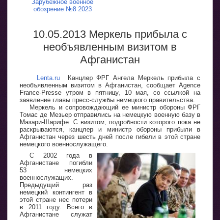
Зарубежное военное
обозрение №8 2023
10.05.2013 Меркель прибыла с
необъявленным визитом в
Афганистан
Lenta.ru
Канцлер ФРГ Ангела Меркель прибыла с
необъявленным визитом в Афганистан, сообщает Agence
France-Presse утром в пятницу, 10 мая, со ссылкой на
заявление главы пресс-службы немецкого правительства.
Меркель и сопровождающий ее министр обороны ФРГ
Томас де Мезьер отправились на немецкую военную базу в
Мазари-Шарифе. С визитом, подробности которого пока не
раскрываются, канцлер и министр обороны прибыли в
Афганистан через шесть дней после гибели в этой стране
немецкого военнослужащего.
С 2002 года в
Афганистане погибли
53 немецких
военнослужащих.
Предыдущий раз
немецкий контингент в
этой стране нес потери
в 2011 году. Всего в
Афганистане служат