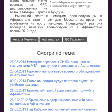
около четырех тысяч
Ангела Меркель во время визита
военных из ФРГ,
в Афганистан в марте 2012 года
дислоцированных на
базах в Мазари-Шарифе и Кундузе.
Нынешний визит к немецким военнослужащим в
Афганистане стал пятым для Меркель за время ее
пребывания на посту канцлера. Предыдущий раз она
посещала немецких военнослужащих в Афганистане
весной 2012 года.
Ангела Меркель
Афганистан
ВС Германии
Смотри по теме:
26.02.2013 Немецкие вертолеты CH-53, оснащенные
комплектами MTA, приступили к операциям в Афганистане
25.04.2013 Германия начала вывоз военного оборудования
из Афганистана
09.01.2013 Польских солдат будут повторно судить за
убийство афганцев
21.01.2013 Британский принц Гарри завершил службу в
Афганистане
26.012.2012 Британские модернизированные «Чинуки»
появились в Афганистане
22.01.2013 Над Кабулом неопознанный военный самолет