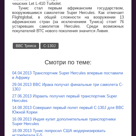
чешских Let L-410 Turbolet.
Тунис стал первым африканским государством,
вооружившимся самолетом Super Hercules. Как отмечает
Flightglobal, в общей сложности на вооружении 13
африканских стран (за исключением Туниса) стоит 76
устаревших самолетов Hercules. Среди возможных
покупателей ВТС нового поколения значится Ливия.
ВВС Туниса
C-130J
Смотри по теме:
04.04.2013 Транспортник Super Hercules впервые поставили
в Африку
29.04.2013 ВВС Ирака получат финальные три самолета C-
130J
27.06.2013 Израиль получил первый транспортник Super
Hercules
14.08.2013 Совершил первый полет первый С-130J для ВВС
Южной Кореи
16.09.2013 Индия купит дополнительные транспортники
Super Hercules
18.09.2013 Тунис попросил США модернизировать
истребители F-5