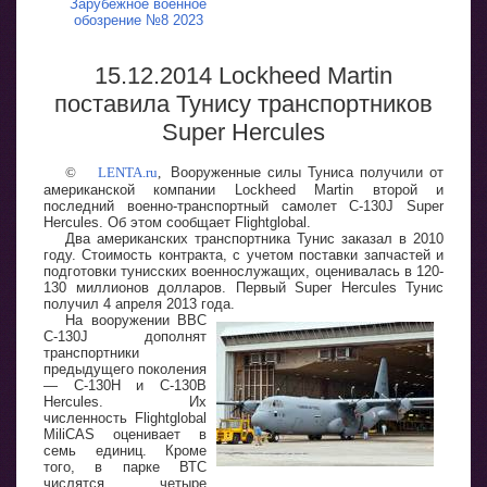
Зарубежное военное
обозрение №8 2023
15.12.2014 Lockheed Martin
поставила Тунису транспортников
Super Hercules
©
LENTA.ru
,
Вооруженные силы Туниса получили от
американской компании Lockheed Martin второй и
последний военно-транспортный самолет C-130J Super
Hercules. Об этом сообщает Flightglobal.
Два американских транспортника Тунис заказал в 2010
году. Стоимость контракта, с учетом поставки запчастей и
подготовки тунисских военнослужащих, оценивалась в 120-
130 миллионов долларов. Первый Super Hercules Тунис
получил 4 апреля 2013 года.
На вооружении ВВС
C-130J дополнят
транспортники
предыдущего поколения
— C-130H и C-130B
Hercules. Их
численность Flightglobal
MiliCAS оценивает в
семь единиц. Кроме
того, в парке ВТС
числятся четыре