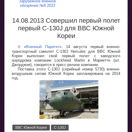
Зарубежное военное
обозрение №8 2023
14.08.2013 Совершил первый полет
первый С-130J для ВВС Южной
Кореи
©
«
Военный Паритет
». 14 августа первый военно-
транспортный самолет C-130J Hercules для ВВС Южной
Кореи выполнил свой первый полет с заводского
аэродрома компании Lockheed Martin в Мариетте (шт.
Джорджия), говорится в пресс-релизе компании.
Поставка этого C-130J (серийный номер 5730) военно-
воздушным силам Южной Кореи запланирована на 2014
год.
ВВС Южной Кореи
C-130J