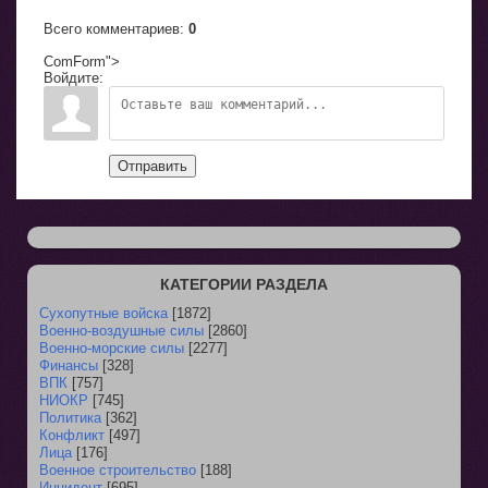
Всего комментариев
:
0
ComForm">
Войдите:
Отправить
КАТЕГОРИИ РАЗДЕЛА
Сухопутные войска
[1872]
Военно-воздушные силы
[2860]
Военно-морские силы
[2277]
Финансы
[328]
ВПК
[757]
НИОКР
[745]
Политика
[362]
Конфликт
[497]
Лица
[176]
Военное строительство
[188]
Инцидент
[695]