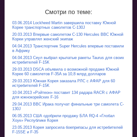
Смотри по теме:
03.06.2014 Lockheed Martin завершила поставку Южной
Корее транспортных самолетов C-130J
20.03.2013 Впервые самолетом С-130 Hercules ВВС Южной
Кореи управлял женский экипаж
04.04.2013 Транспортник Super Hercules впервые поставили
в Африку
04.04.2013 Сеул выбрал крылатые ракеты Taurus для своих
истребителей F-15K
29.03.2013 DSCA объявила о возможной продаже Южной
Корее 60 самолетов F-35A за 10,8 млрд долларов
29.03.2013 Южная Корея заказала РЛС с АФАР для 60
истребителей F-15K
10.04.2013 «Рэйтеон» поставит 134 радара RACR с АФАР
для южнокорейских F-16
29.04.2013 ВВС Ирака получат финальные три самолета C-
130J
06.05.2013 США одобрили продажу БЛА RQ-4 «Глобал
Хоук» Республике Корея
23.05.2013 Корея запросила боеприпасы для истребителей
F-15SE и F-35