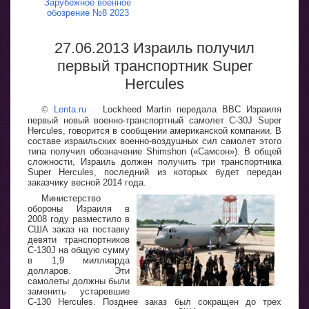
Зарубежное военное
обозрение №8 2023
27.06.2013 Израиль получил
первый транспортник Super
Hercules
©
Lenta.ru
Lockheed Martin передала ВВС Израиля
первый новый военно-транспортный самолет C-30J Super
Hercules, говорится в сообщении американской компании. В
составе израильских военно-воздушных сил самолет этого
типа получил обозначение Shimshon («Самсон»). В общей
сложности, Израиль должен получить три транспортника
Super Hercules, последний из которых будет передан
заказчику весной 2014 года.
Министерство
обороны Израиля в
2008 году разместило в
США заказ на поставку
девяти транспортников
C-130J на общую сумму
в 1,9 миллиарда
долларов. Эти
самолеты должны были
заменить устаревшие
C-130 Hercules. Позднее заказ был сокращен до трех