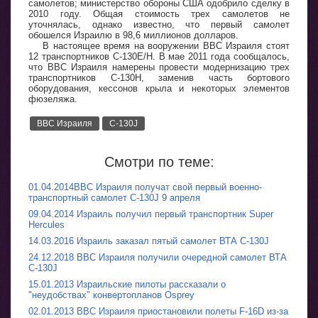
самолетов; министерство обороны США одобрило сделку в
2010 году. Общая стоимость трех самолетов не
уточнялась, однако известно, что первый самолет
обошелся Израилю в 98,6 миллионов долларов.
В настоящее время на вооружении ВВС Израиля стоят
12 транспортников C-130E/H. В мае 2011 года сообщалось,
что ВВС Израиля намерены провести модернизацию трех
транспортников C-130H, заменив часть бортового
оборудования, кессонов крыла и некоторых элементов
фюзеляжа.
ВВС Израиля
C-130J
Смотри по теме:
01.04.2014ВВС Израиля получат свой первый военно-
транспортный самолет C-130J 9 апреля
09.04.2014 Израиль получил первый транспортник Super
Hercules
14.03.2016 Израиль заказал пятый самолет ВТА C-130J
24.12.2018 ВВС Израиля получили очередной самолет ВТА
C-130J
15.01.2013 Израильские пилоты рассказали о
"неудобствах" конвертопланов Osprey
02.01.2013 ВВС Израиля приостановили полеты F-16D из-за