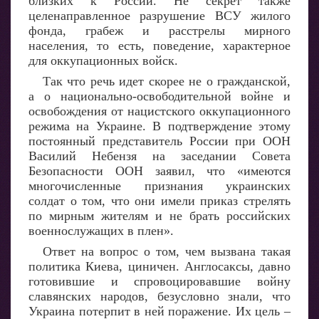
близких к России. Не секрет также
целенаправленное разрушение ВСУ жилого
фонда, грабеж и расстрелы мирного
населения, то есть, поведение, характерное
для оккупационных войск.
Так что речь идет скорее не о гражданской,
а о национально-освободительной войне и
освобождения от нацистского оккупационного
режима на Украине. В подтверждение этому
постоянный представитель России при ООН
Василий Небензя на заседании Совета
Безопасности ООН заявил, что «имеются
многочисленные признания украинских
солдат о том, что они имели приказ стрелять
по мирным жителям и не брать российских
военнослужащих в плен».
Ответ на вопрос о том, чем вызвана такая
политика Киева, циничен. Англосаксы, давно
готовившие и спровоцировавшие войну
славянских народов, безусловно знали, что
Украина потерпит в ней поражение. Их цель –