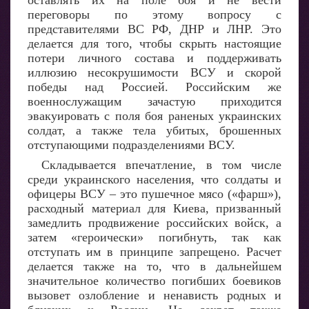
оставлять их на поле боя и не вести
переговоры по этому вопросу с
представителями ВС РФ, ДНР и ЛНР. Это
делается для того, чтобы скрыть настоящие
потери личного состава и поддерживать
иллюзию несокрушимости ВСУ и скорой
победы над Россией. Российским же
военнослужащим зачастую приходится
эвакуировать с поля боя раненых украинских
солдат, а также тела убитых, брошенных
отступающими подразделениями ВСУ.
Складывается впечатление, в том числе
среди украинского населения, что солдаты и
офицеры ВСУ – это пушечное мясо («фарш»),
расходный материал для Киева, призванный
замедлить продвижение российских войск, а
затем «героически» погибнуть, так как
отступать им в принципе запрещено. Расчет
делается также на то, что в дальнейшем
значительное количество погибших боевиков
вызовет озлобление и ненависть родных и