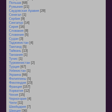
Польша
[68]
Румыния
[21]
Саудовская Аравия
[28]
Сенегал
[1]
Сербия
[9]
Сингапур
[14]
Сирия
[16]
Словакия
[8]
Словения
[5]
Судан
[3]
Таджикистан
[4]
Таиланд
[5]
Тайвань
[13]
Танзания
[1]
Тунис
[1]
Туркменистан
[2]
Турция
[67]
Узбекистан
[1]
Украина
[66]
Филиппины
[5]
Финляндия
[23]
Франция
[157]
Хорватия
[12]
Чехия
[15]
Черногория
[4]
Чили
[11]
Швейцария
[7]
Швеция
[36]