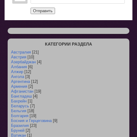
Отправить
КАТЕГОРИИ РАЗДЕЛА
Австралия
[21]
Австрия
[10]
Азербайджан
[4]
Албания
[6]
Алжир
[12]
Ангола
[3]
Аргентина
[12]
Армения
[2]
Афганистан
[19]
Бангладеш
[4]
Бахрейн
[1]
Беларусь
[7]
Бельгия
[18]
Болгария
[19]
Босния и Герцеговина
[9]
Бразилия
[23]
Бруней
[2]
Ватикан
[1]