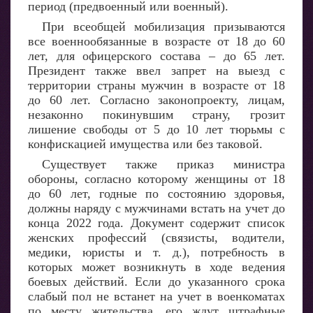
период (предвоенный или военный).
При всеобщей мобилизация призываются
все военнообязанные в возрасте от 18 до 60
лет, для офицерского состава – до 65 лет.
Президент также ввел запрет на выезд с
территории страны мужчин в возрасте от 18
до 60 лет. Согласно законопроекту, лицам,
незаконно покинувшим страну, грозит
лишение свободы от 5 до 10 лет тюрьмы с
конфискацией имущества или без таковой.
Существует также приказ министра
обороны, согласно которому женщины от 18
до 60 лет, годные по состоянию здоровья,
должны наряду с мужчинами встать на учет до
конца 2022 года. Документ содержит список
женских профессий (связисты, водители,
медики, юристы и т. д.), потребность в
которых может возникнуть в ходе ведения
боевых действий. Если до указанного срока
слабый пол не встанет на учет в военкоматах
по месту жительства, его ждут штрафные