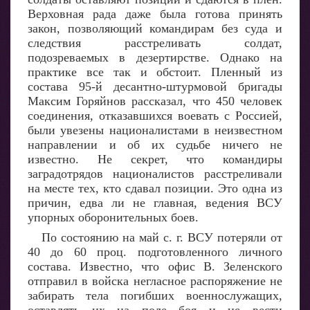
Верховная рада даже была готова принять
закон, позволяющий командирам без суда и
следствия расстреливать солдат,
подозреваемых в дезертирстве. Однако на
практике все так и обстоит. Пленный из
состава 95-й десантно-штурмовой бригады
Максим Горяйнов рассказал, что 450 человек
соединения, отказавшихся воевать с Россией,
были увезены националистами в неизвестном
направлении и об их судьбе ничего не
известно. Не секрет, что командиры
заградотрядов националистов расстреливали
на месте тех, кто сдавал позиции. Это одна из
причин, едва ли не главная, ведения ВСУ
упорных оборонительных боев.
По состоянию на май с. г. ВСУ потеряли от
40 до 60 проц. подготовленного личного
состава. Известно, что офис В. Зеленского
отправил в войска негласное распоряжение не
забирать тела погибших военнослужащих,