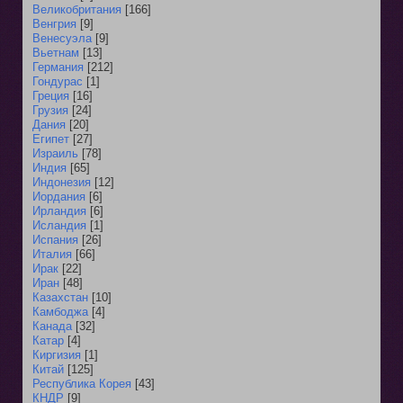
Великобритания
[166]
Венгрия
[9]
Венесуэла
[9]
Вьетнам
[13]
Германия
[212]
Гондурас
[1]
Греция
[16]
Грузия
[24]
Дания
[20]
Египет
[27]
Израиль
[78]
Индия
[65]
Индонезия
[12]
Иордания
[6]
Ирландия
[6]
Исландия
[1]
Испания
[26]
Италия
[66]
Ирак
[22]
Иран
[48]
Казахстан
[10]
Камбоджа
[4]
Канада
[32]
Катар
[4]
Киргизия
[1]
Китай
[125]
Республика Корея
[43]
КНДР
[9]