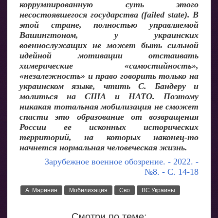
коррумпированную суть этого
несостоявшегося государства (failed state). В
этой стране, полностью управляемой
Вашингтоном, у украинских
военнослужащих не может быть сильной
идейной мотивации отстаивать
химерические «самостийность»,
«незалежность» и право говорить только на
украинском языке, чтить С. Бандеру и
молиться на США и НАТО. Поэтому
никакая тотальная мобилизация не сможет
спасти это образование от возвращения
России ее исконных исторических
территорий, на которых наконец-то
начнется нормальная человеческая жизнь.
Зарубежное военное обозрение. - 2022. -
№8. - С. 14-18
А. Маринин
Мобилизация
Сво
ВС Украины
Смотри по теме: