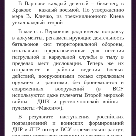
В Варшаве каждый девятый – беженец, в
Кракове – каждый восьмой. По утверждению
мэра В. Кличко, из трехмиллионного Киева
уехал каждый второй.
В мае с. г. Верховная рада внесла поправку
в документы, регламентирующие деятельность
батальонов сил территориальной обороны,
изначально предназначенные для несения
патрульной и караульной службы в тылу в
пределах мест дислокации. Теперь же их
отправляют в районы ведения боевых
действий, вооруженными только стрелковым
оружием и гранатами, без бронежилетов и
современных вооружений (в ВСУ
используются даже пулеметы Второй мировой
войны – ДШК и русско-японской войны –
пулеметы «Максим»).
В результате наступления российских
подразделений и воинских формирований
ДНР и ЛНР потери ВСУ стремительно растут,
солдаты оставляют позиции и сдаются в плен.