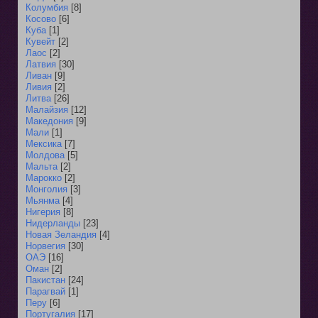
Колумбия
[8]
Косово
[6]
Куба
[1]
Кувейт
[2]
Лаос
[2]
Латвия
[30]
Ливан
[9]
Ливия
[2]
Литва
[26]
Малайзия
[12]
Македония
[9]
Мали
[1]
Мексика
[7]
Молдова
[5]
Мальта
[2]
Марокко
[2]
Монголия
[3]
Мьянма
[4]
Нигерия
[8]
Нидерланды
[23]
Новая Зеландия
[4]
Норвегия
[30]
ОАЭ
[16]
Оман
[2]
Пакистан
[24]
Парагвай
[1]
Перу
[6]
Португалия
[17]