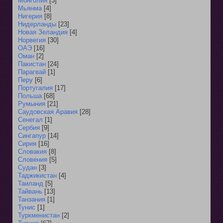
Монголия
[3]
Мьянма
[4]
Нигерия
[8]
Нидерланды
[23]
Новая Зеландия
[4]
Норвегия
[30]
ОАЭ
[16]
Оман
[2]
Пакистан
[24]
Парагвай
[1]
Перу
[6]
Португалия
[17]
Польша
[68]
Румыния
[21]
Саудовская Аравия
[28]
Сенегал
[1]
Сербия
[9]
Сингапур
[14]
Сирия
[16]
Словакия
[8]
Словения
[5]
Судан
[3]
Таджикистан
[4]
Таиланд
[5]
Тайвань
[13]
Танзания
[1]
Тунис
[1]
Туркменистан
[2]