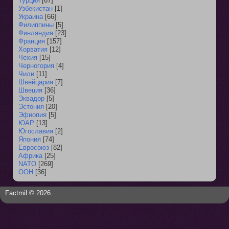
Турция
[67]
Узбекистан
[1]
Украина
[66]
Филиппины
[5]
Финляндия
[23]
Франция
[157]
Хорватия
[12]
Чехия
[15]
Черногория
[4]
Чили
[11]
Швейцария
[7]
Швеция
[36]
Эквадор
[5]
Эстония
[20]
Эфиопия
[5]
ЮАР
[13]
Югославия
[2]
Япония
[74]
Евросоюз
[82]
Африка
[25]
NATO
[269]
ООН
[36]
Factmil © 2026