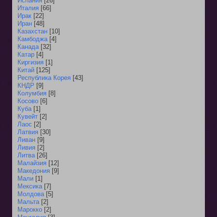
Испания
[26]
Италия
[66]
Ирак
[22]
Иран
[48]
Казахстан
[10]
Камбоджа
[4]
Канада
[32]
Катар
[4]
Киргизия
[1]
Китай
[125]
Республика Корея
[43]
КНДР
[9]
Колумбия
[8]
Косово
[6]
Куба
[1]
Кувейт
[2]
Лаос
[2]
Латвия
[30]
Ливан
[9]
Ливия
[2]
Литва
[26]
Малайзия
[12]
Македония
[9]
Мали
[1]
Мексика
[7]
Молдова
[5]
Мальта
[2]
Марокко
[2]