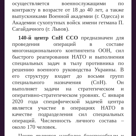
осуществляется военнослужащими по
контракту в возрасте от 18 до 40 лет, а также
выпускниками Военной академии (г. Одесса) и
Академии сухопутных войск имени гетмана П.
Сагайдачного (г. Львов).
140-й центр СпН ССО
предназначен для
проведения операций в составе
многонационального контингента ООН, сил
быстрого реагирования НАТО и выполнения
специальных задач в тылу противника по
решению военного руководства Украины. В
его структуру входит до восьми групп
специального назначения (СпН). Он
выполняет задачи на стратегическом и
оперативно-стратегическом уровнях. С января
2020 года специфической задачей центра
является участие в операциях НАТО в
качестве подразделения сил специальных
операций. Численность личного состава –
около 170 человек.
Центр является наиболее боеспособным и