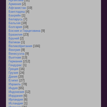
Аргентина
[12]
Армения
[2]
Афганистан
[19]
Бангладеш
[4]
Бахрейн
[1]
Беларусь
[7]
Бельгия
[18]
Болгария
[19]
Босния и Герцеговина
[9]
Бразилия
[23]
Бруней
[2]
Ватикан
[1]
Великобритания
[166]
Венгрия
[9]
Венесуэла
[9]
Вьетнам
[13]
Германия
[212]
Гондурас
[1]
Греция
[16]
Грузия
[24]
Дания
[20]
Египет
[27]
Израиль
[78]
Индия
[65]
Индонезия
[12]
Иордания
[6]
Ирландия
[6]
Исландия
[1]