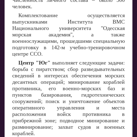
Численность личного состава – около 300
человек.
Комплектование осуществляется
выпускниками Института ВМС
Национального университета "Одесская
морская академия", а также
военнослужащими, прошедшими специальную
подготовку в 142-м учебно-тренировочном
центре ССО.
Центр "Юг"
выполняет следующие задачи:
борьба с пиратством; сбор разведывательных
сведений в интересах обеспечения морских
десантных операций; минирование кораблей
противника, его военно-морских баз и
пунктов базирования, гидротехнических
сооружений; поиск и уничтожение объектов
оперативного управления и места
расположения войск противника в
прибрежной зоне; подводное минирование и
разминирование; захват судов и военных
кораблей.