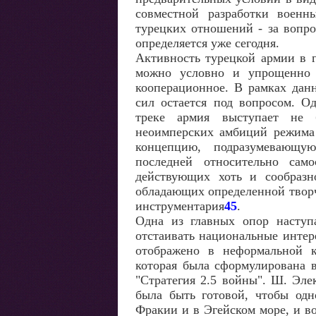
совместной разработки военн
турецких отношений - за вопро
определяется уже сегодня.
Активность турецкой армии в 
можно условно и упрощенно р
кооперационное. В рамках дан
сил остается под вопросом. О
треке армия выступает не 
неоимперских амбиций режима 
концепцию, подразумевающую
последней относительно сам
действующих хоть и сообразн
обладающих определенной творч
инструментария
45
.
Одна из главных опор наступа
отстаивать национальные интер
отображено в неформальной 
которая была сформулирована 
"Стратегия 2.5 войны". Ш. Эле
была быть готовой, чтобы одн
Фракии и в Эгейском море, и во