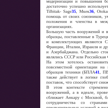
модернизации и повышения бо
достаточно успешно используе
Tilbitak- Sage
35
, Мкек
36
, Otoka
помощь от своих союзников, ум
положения и членства в меж
организациях.
Большую часть вооружений и в
образцы, поставленные в Турец
и комплектующих являются С
Франции, Италии, Израиля и др
и Азербайджана. Отдельно сто
являлись СССР или Российская 
На этом хотелось остановит
повсеместной ориентации на 
образцов техники (БПЛА
41
, П
также действует в логике гло
поставок, что способствует сни
В этом контексте стремлен
вооружений, а в идеале, пров
сближает Анкару с Москвой, б
сотрудничества со страна
предварительных условий в вид