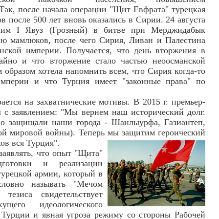
Так, после начала операции "Щит Евфрата" турецкая
в после 500 лет вновь оказались в Сирии. 24 августа
елим I Явуз (Грозный) в битве при Мерджидабык
ию мамлюков, после чего Сирия, Ливан и Палестина
ской империи. Получается, что день вторжения в
йно и что вторжение стало частью неоосманской
 образом хотела напомнить всем, что Сирия когда-то
империи и что Турция имеет "законные права" по
ается на захватнические мотивы. В 2015 г. премьер-
 с заявлением: "Мы вернем наш исторический долг.
по защищали наши города - Шанлыурфа, Газиантеп,
ой мировой войны). Теперь мы защитим героический
ов вся Турция".
заявлять, что опыт "Щита"
дготовки и реализации
турецкой армии, который в
словно называть "Мечом
 тезиса свидетельствует
ущего идеологического
Турции и явная угроза режиму со стороны Рабочей