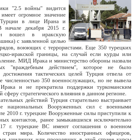
ики "2.5 войны" видится
 имеет огромное значение
а Турции в лице Ирана и
 начале декабря 2015 г.
ьон вошел в иракскую
шика) с заявленной целью
трядов, воюющих с террористами. Еще 350 турецких
цко-иракской границы, на случай если курды или
вление. МИД Ирака и министерство обороны назвали
ных "враждебным действием", которое не было
е достижения тактических целей Турция отвела от
ие численностью 350 военнослужащих, но не вывела
 Ирака и не прекратила поддержки туркоманским
й сферу стратегического влияния в данном регионе.
ательных действий Турция старательно выстраивает
вие национальных Вооруженных сил с военными
сле 2010 г. турецкие Вооруженные силы приступили к
ых контактов, ранее замыкавшихся исключительно
17 г. турецкие ВС имеют соглашения о военном
 стран мира. Количество иностранных офицеров,
ых училищах или проходящих в этой стране курсы