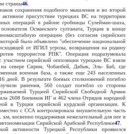
ри страны
46
.
наков сохранения подобного мышления и во второй
я активное присутствие турецких ВС на территории
ных операций в районе гробницы Сулейман-шаха,
 основателя Османского султаната, Турция в конце
олномасштабную операцию (без согласия сирийских
 которой было объявлено "обеспечение национальной
 исходящей от ИГИЛ угрозы, возвращения на родину
ротив террористов РПК". Операция подразумевала
 с участием сирийской оппозиции турецкие ВС взяли
на севере Сирии, Чобанбей, Дабык, Эль- Баб, где
еменная военная база, а также еще 243 населенных
16 дней. В результате боевых столкновений погибло
лучили ранения, 560 солдат погибло со стороны
держиваемой Турцией Сирийской Свободной Армии
ила 2608 боевиков ИГ и 462 члена Отрядов народной
ной в Турции сирийской курдской организации. К
вместно с ССА контролировала внушительную часть
. км, косвенно поддерживая нежелательный для нее в
т автономизации Сирийской Арабской Республики
47
.
ской активности Турецкой Республики проявился