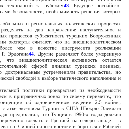
ых технологий за рубежом
43
. Будущее российско-
сами безопасности, необходимость решения которых
глобальных и региональных политических процессах
азделить на два направления: наступательное и
ных процессов субъектность турецких Вооруженных
дни эксперты считают, что на внешнеполитическом
более чем в качестве инструмента реализации
Р. Эрдогана
44
. Другие разделяют более умеренную
, что внешнеполитическая активность остается
остоятельной сферой влияния турецких военных,
о доктринальным устремлениям правительства, но
еской свободой в выборе тактического наполнения и
тельной политики произрастает из необходимости
есы в приграничных зонах по своему периметру, что
концепции об одновременном ведении 2.5 войны,
в статье экс-посла Турции в США Шюкрю Элекдага
кдаг предполагал, что Турция в 1990-х годах должна
овременно воевать с Грецией на северо-западе - в
евать с Сирией на юго-востоке и бороться с Рабочей