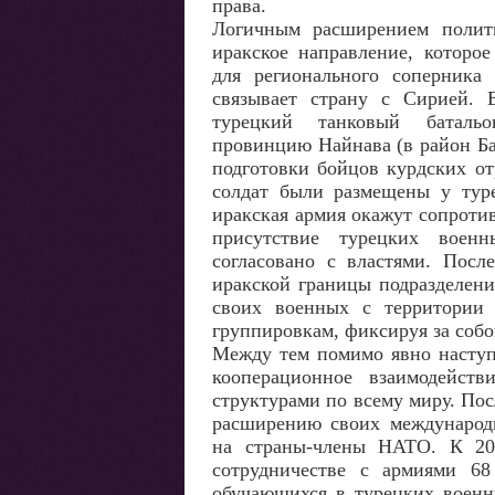
права.
Логичным расширением полит
иракское направление, которое
для регионального соперник
связывает страну с Сирией. В
турецкий танковый батал
провинцию Найнава (в район Ба
подготовки бойцов курдских о
солдат были размещены у туре
иракская армия окажут сопроти
присутствие турецких воен
согласовано с властями. Посл
иракской границы подразделен
своих военных с территории
группировкам, фиксируя за собо
Между тем помимо явно наступ
кооперационное взаимодейст
структурами по всему миру. По
расширению своих международн
на страны-члены НАТО. К 20
сотрудничестве с армиями 68
обучающихся в турецких военн