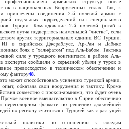
 профессионализма армейских структур после
сток в национальных Вооруженных силах. Так, к
и привлечены соединения 2-й полевой армии с
рией отдельных подразделений сил специального
онов Турции. Командование 2-й полевой (штаб в
ьского путча подверглось наименьшей "чистке", если
одством других территориальных единиц ВС Турции.
 ИГ в сирийских Джераблусе, Ар-Раи и Дабике
ионных боях с "халифатом" под Аль-Бабом. Тактика
живой силе у турецкого контингента в районе Аль-
ые эксперты сообщали о серьезной убыли у турок в
явное превосходство в техническом обеспечении и
ному фактору
48
.
 это может способствовать усилению турецкой армии.
 опыт, обкатала свои вооружения и тактику. Кроме
ействия совместно с прокси-армиями, что будет очень
. Прямое военное вмешательство в Сирии обеспечило
м переговорном формате по решению дальнейшей
едей по региону считаться с Турцией как с растущей
нистской политики по отношению к соседям
ческой "накачкой" населения, повышением