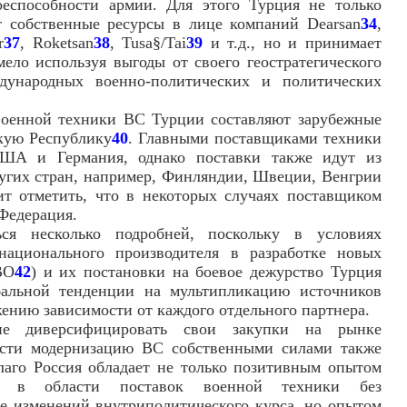
еспособности армии. Для этого Турция не только
т собственные ресурсы в лице компаний Dearsan
34
,
r
37
, Roketsan
38
, Tusa§/Tai
39
и т.д., но и принимает
ело используя выгоды от своего геостратегического
дународных военно-политических и политических
оенной техники ВС Турции составляют зарубежные
кую Республику
40
. Главными поставщиками техники
ША и Германия, однако поставки также идут из
угих стран, например, Финляндии, Швеции, Венгрии
ит отметить, что в некоторых случаях поставщиком
Федерация.
ься несколько подробней, поскольку в условиях
национального производителя в разработке новых
ВО
42
) и их постановки на боевое дежурство Турция
бальной тенденции на мультипликацию источников
жению зависимости от каждого отдельного партнера.
ие диверсифицировать свои закупки на рынке
ести модернизацию ВС собственными силами также
лаго Россия обладает не только позитивным опытом
ми в области поставок военной техники без
е изменений внутриполитического курса, но опытом