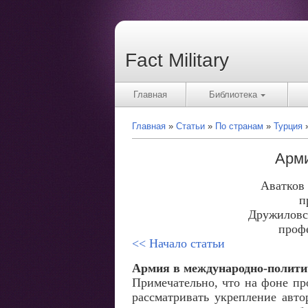
Fact Military
Главная
Библиотека
Главная
Статьи
По странам
Турция
Арми
Аватков 
п
Дружиловск
проф
<< Начало статьи
Армия в международно-полити
Примечательно, что на фоне пр
рассматривать укрепление авто