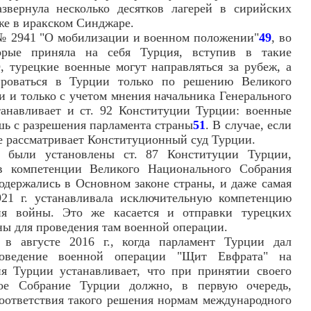
азвернула несколько десятков лагерей в сирийских
же в иракском Синджаре.
а № 2941 "О мобилизации и военном положении"
49
, во
торые приняла на себя Турция, вступив в такие
 турецкие военные могут направляться за рубеж, а
ироваться в Турции только по решению Великого
 и только с учетом мнения начальника Генерального
танавливает и ст. 92 Конституции Турции: военные
шь с разрешения парламента страны
51
. В случае, если
ее рассматривает Конституционный суд Турции.
 были установлены ст. 87 Конституции Турции,
в компетенции Великого Национального Собрания
содержались в Основном законе страны, и даже самая
21 г. устанавливала исключительную компетенцию
я войны. Это же касается и отправки турецких
ны для проведения там военной операции.
 в августе 2016 г., когда парламент Турции дал
роведение военной операции "Щит Евфрата" на
я Турции устанавливает, что при принятии своего
ое Собрание Турции должно, в первую очередь,
оответствия такого решения нормам международного