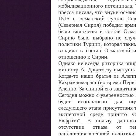
мобилизационного потенциала. 
пресса писала, что внуки османо
1516 г. османский султан С
(Северная Сирия) победил арм
были включены в состав Осман
Сирию было выбрано не случа
политики Турции, которая таким
входила в состав Османской 
отношению к Сирии.
Однако не всегда риторика опир
министр А. Давутоглу выступил
Когда-то наши братья из Алеп
Кахраманмараш (во время Перв
Алеппо. За спиной его защитник
Сегодня можно с уверенностью 
будет использован для по
следующего этапа присутствия 
экспертной среде принято у
Евфрата". В пользу данного
отсутствие отказа от тек
наполнения внешней политики 