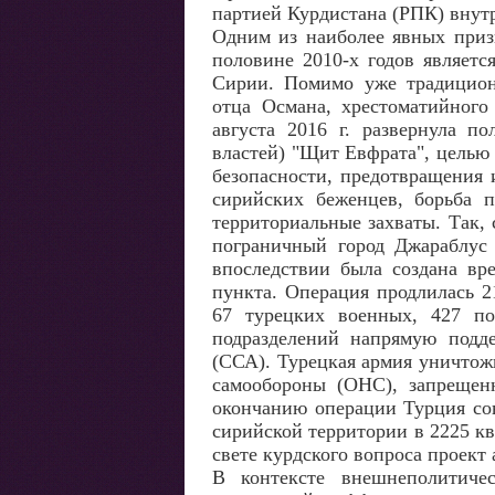
партией Курдистана (РПК) внут
Одним из наиболее явных приз
половине 2010-х годов являетс
Сирии. Помимо уже традицион
отца Османа, хрестоматийного
августа 2016 г. развернула п
властей) "Щит Евфрата", целью
безопасности, предотвращения
сирийских беженцев, борьба п
территориальные захваты. Так,
пограничный город Джараблус 
впоследствии была создана вр
пункта. Операция продлилась 2
67 турецких военных, 427 по
подразделений напрямую под
(ССА). Турецкая армия уничтож
самообороны (ОНС), запрещен
окончанию операции Турция со
сирийской территории в 2225 кв
свете курдского вопроса проек
В контексте внешнеполитиче