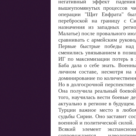
негативный эффект падения
вышеупомянутых процессов чи
операции "Щит Евфрата" был
переброской на границу с Си
назначения из западных реги
Малатье) после провального июл
сравнивать с армейским руков
Первые быстрые победы над
сменились увязыванием в позиц
ИГ по максимизации потерь в 
Баба дала о себе знать. Военн
личном составе, несмотря на 
доминирование по количествен
Но в долгосрочной перспективе
Она получила реальный боевой
того, научилась вести боевые д
актуально в регионе в будущем
Турции важное место в любо
судьбы Сирии. Оно заставит сос
военной и политической силой.
Всякий элемент экспансио
сопровождается идеологи