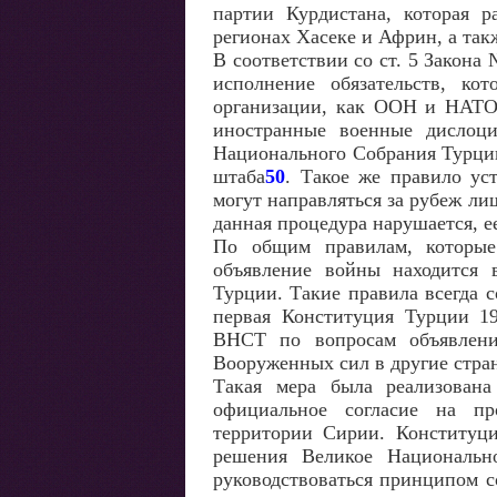
партии Курдистана, которая р
регионах Хасеке и Африн, а так
В соответствии со ст. 5 Закон
исполнение обязательств, ко
организации, как ООН и НАТО,
иностранные военные дислоц
Национального Собрания Турции
штаба
50
. Такое же правило ус
могут направляться за рубеж ли
данная процедура нарушается, 
По общим правилам, которые
объявление войны находится 
Турции. Такие правила всегда 
первая Конституция Турции 19
ВНСТ по вопросам объявлени
Вооруженных сил в другие стра
Такая мера была реализована
официальное согласие на п
территории Сирии. Конституци
решения Великое Национальн
руководствоваться принципом с