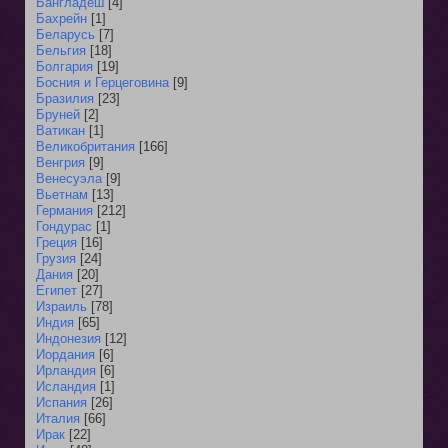
Бангладеш
[4]
Бахрейн
[1]
Беларусь
[7]
Бельгия
[18]
Болгария
[19]
Босния и Герцеговина
[9]
Бразилия
[23]
Бруней
[2]
Ватикан
[1]
Великобритания
[166]
Венгрия
[9]
Венесуэла
[9]
Вьетнам
[13]
Германия
[212]
Гондурас
[1]
Греция
[16]
Грузия
[24]
Дания
[20]
Египет
[27]
Израиль
[78]
Индия
[65]
Индонезия
[12]
Иордания
[6]
Ирландия
[6]
Исландия
[1]
Испания
[26]
Италия
[66]
Ирак
[22]