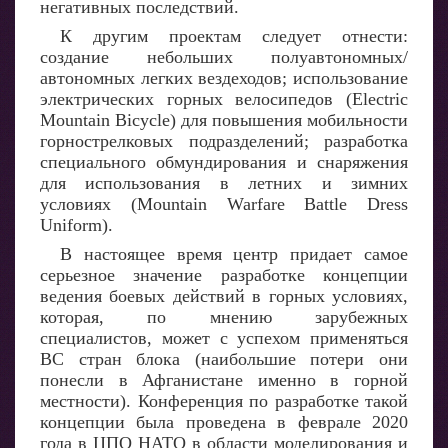
негативных последствий.
К другим проектам следует отнести:
создание небольших полуавтономных/
автономных легких вездеходов; использование
электрических горных велосипедов (Еlectric
Mountain Bicycle) для повышения мобильности
горнострелковых подразделений; разработка
специального обмундирования и снаряжения
для использования в летних и зимних
условиях (Мountain Warfare Battle Dress
Uniform).
В настоящее время центр придает самое
серьезное значение разработке концепции
ведения боевых действий в горных условиях,
которая, по мнению зарубежных
специалистов, может с успехом применяться
ВС стран блока (наибольшие потери они
понесли в Афганистане именно в горной
местности). Конференция по разработке такой
концепции была проведена в феврале 2020
года в ЦПО НАТО в области моделирования и