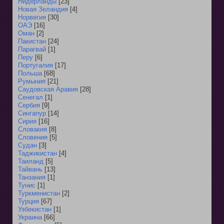
Нидерланды
[23]
Новая Зеландия
[4]
Норвегия
[30]
ОАЭ
[16]
Оман
[2]
Пакистан
[24]
Парагвай
[1]
Перу
[6]
Португалия
[17]
Польша
[68]
Румыния
[21]
Саудовская Аравия
[28]
Сенегал
[1]
Сербия
[9]
Сингапур
[14]
Сирия
[16]
Словакия
[8]
Словения
[5]
Судан
[3]
Таджикистан
[4]
Таиланд
[5]
Тайвань
[13]
Танзания
[1]
Тунис
[1]
Туркменистан
[2]
Турция
[67]
Узбекистан
[1]
Украина
[66]