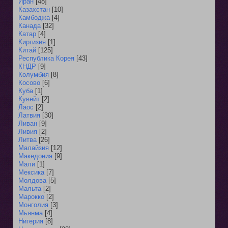
Иран
[48]
Казахстан
[10]
Камбоджа
[4]
Канада
[32]
Катар
[4]
Киргизия
[1]
Китай
[125]
Республика Корея
[43]
КНДР
[9]
Колумбия
[8]
Косово
[6]
Куба
[1]
Кувейт
[2]
Лаос
[2]
Латвия
[30]
Ливан
[9]
Ливия
[2]
Литва
[26]
Малайзия
[12]
Македония
[9]
Мали
[1]
Мексика
[7]
Молдова
[5]
Мальта
[2]
Марокко
[2]
Монголия
[3]
Мьянма
[4]
Нигерия
[8]