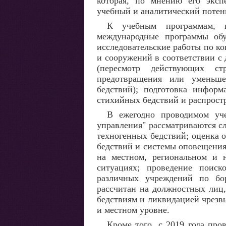
которая, по мнению его эксп
учебный и аналитический потен
К учебным программам, ко
международные программы обу
исследовательские работы по к
и сооружений в соответствии 
(пересмотр действующих с
предотвращения или уменьше
бедствий); подготовка инфор
стихийных бедствий и распростр
В ежегодно проводимом уч
управления" рассматриваются с
техногенных бедствий; оценка 
бедствий и системы оповещения
на местном, региональном и 
ситуациях; проведение поиско
различных учреждений по бо
рассчитан на должностных лиц
бедствиям и ликвидацией чрезв
и местном уровне.
Кроме того, с 2019 года пр