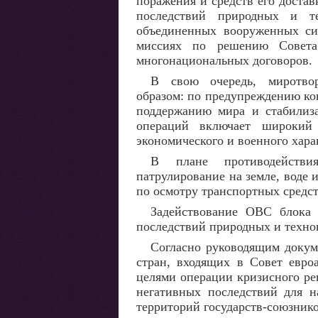
поражения и средств его доста
последствий природных и т
объединенных вооруженных сил
миссиях по решению Совета
многонациональных договоров.
В свою очередь, миротво
образом: по предупреждению ко
поддержанию мира и стабилиза
операций включает широкий 
экономического и военного хара
В плане противодействия
патрулирование на земле, воде 
по осмотру транспортных средс
Задействование ОВС блока 
последствий природных и техно
Согласно руководящим докум
стран, входящих в Совет евро
целями операции кризисного р
негативных последствий для н
территорий государств-союзнико