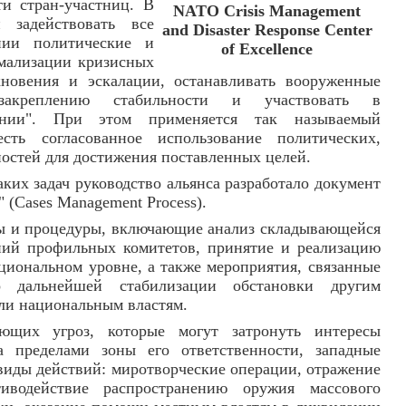
ти стран-участниц. В
NATO Crisis Management
 задействовать все
and Disaster Response Center
нии политические и
of Excellence
мализации кризисных
новения и эскалации, останавливать вооруженные
 закреплению стабильности и участвовать в
лении". При этом применяется так называемый
сть согласованное использование политических,
остей для достижения поставленных целей.
ких задач руководство альянса разработало документ
 (Cases Management Process).
пы и процедуры, включающие анализ складывающейся
аний профильных комитетов, принятие и реализацию
иональном уровне, а также мероприятия, связанные
 дальнейшей стабилизации обстановки другим
ли национальным властям.
ющих угроз, которые могут затронуть интересы
а пределами зоны его ответственности, западные
иды действий: миротворческие операции, отражение
тиводействие распространению оружия массового