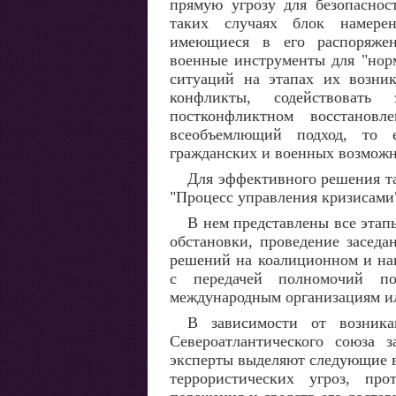
прямую угрозу для безопаснос
таких случаях блок намерен
имеющиеся в его распоряже
военные инструменты для "нор
ситуаций на этапах их возник
конфликты, содействовать
постконфликтном восстанов
всеобъемлющий подход, то е
гражданских и военных возможн
Для эффективного решения та
"Процесс управления кризисами"
В нем представлены все эта
обстановки, проведение засед
решений на коалиционном и нац
с передачей полномочий по
международным организациям и
В зависимости от возника
Североатлантического союза з
эксперты выделяют следующие в
террористических угроз, про