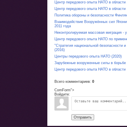
Центр передового опыта НАТО в области 
Центр передового опыта НАТО в области 
Политика обороны и безопасности Финлян
Взаимодействие Вооружённых сил Японии
2011 года
Неконтролируемая массовая миграция - у
Центр передового опыта НАТО по примен
"Стратегия национальной безопасности и
(2016)
Центры передового опыта НАТО (2020)
Зарубежные вооруженные силы в борьбе 
Центр передового опыта НАТО в области 
Всего комментариев
:
0
ComForm">
Войдите:
Отправить