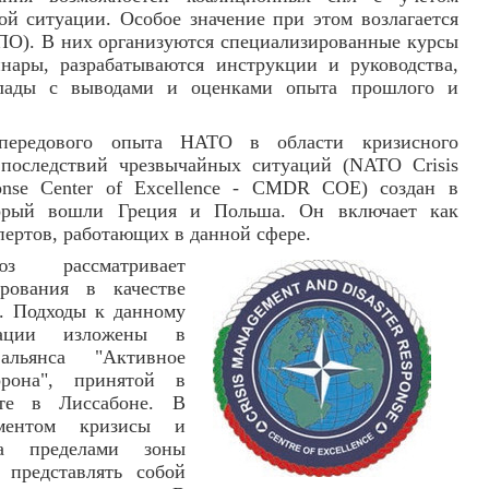
й ситуации. Особое значение при этом возлагается
ПО). В них организуются специализированные курсы
нары, разрабатываются инструкции и руководства,
клады с выводами и оценками опыта прошлого и
ередового опыта НАТО в области кризисного
последствий чрезвычайных ситуаций (NATO Crisis
onse Center of Excellence - CMDR СОЕ) создан в
торый вошли Греция и Польша. Он включает как
пертов, работающих в данной сфере.
юз рассматривает
рования в качестве
ч. Подходы к данному
зации изложены в
альянса "Активное
орона", принятой в
те в Лиссабоне. В
ментом кризисы и
а пределами зоны
 представлять собой