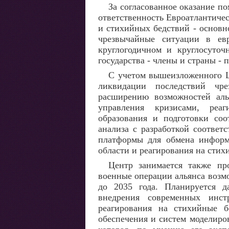
За согласованное оказание 
ответственность Евроатлантиче
и стихийных бедствий - основ
чрезвычайные ситуации в евр
круглогодичном и круглосуточ
государства - члены и страны - 
С учетом вышеизложенного 
ликвидации последствий чре
расширению возможностей аль
управления кризисами, реа
образования и подготовки соо
анализа с разработкой соотве
платформы для обмена информ
области и реагирования на стих
Центр занимается также п
военные операции альянса возм
до 2035 года. Планируется д
внедрения современных инст
реагирования на стихийные б
обеспечения и систем моделиров