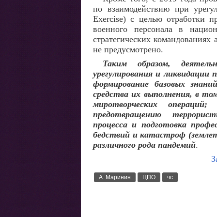
по взаимодействию при урегул
Exercise) с целью отработки п
военного персонала в нацио
стратегических командованиях 
не предусмотрено.
Таким образом, деятел
урегулирования и ликвидации 
формирование базовых знани
средства их выполнения, в том
миротворческих операций;
предотвращению террористи
процесса и подготовка профе
бедствий и катастроф (землет
различного рода пандемий
.
З
А. Маринин
ЦПО
чс