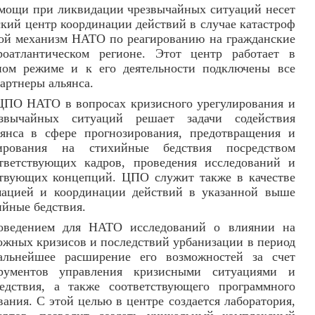
помощи при ликвидации чрезвычайных ситуаций несет
ский центр координации действий в случае катастроф
ной механизм НАТО по реагированию на гражданские
оатлантическом регионе. Этот центр работает в
ном режиме и к его деятельности подключены все
партнеры альянса.
ЦПО НАТО в вопросах кризисного урегулирования и
звычайных ситуаций решает задачи содействия
янса в сфере прогнозирования, предотвращения и
гирования на стихийные бедствия посредством
тветствующих кадров, проведения исследований и
тствующих концепций. ЦПО служит также в качестве
ацией и координации действий в указанной выше
ийные бедствия.
роведением для НАТО исследований о влиянии на
ожных кризисов и последствий урбанизации в период
альнейшее расширение его возможностей за счет
рументов управления кризисными ситуациями и
едствия, а также соответствующего программного
ания. С этой целью в центре создается лаборатория,