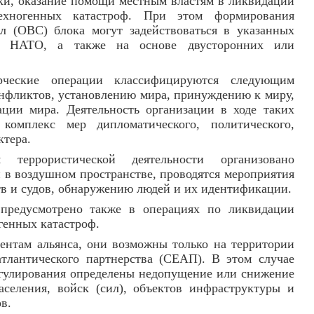
вки, оказание помощи местным властям в ликвидации
ехногенных катастроф. При этом формирования
 (ОВС) блока могут задействоваться в указанных
 НАТО, а также на основе двусторонних или
рческие операции классифицируются следующим
нфликтов, установлению мира, принуждению к миру,
ции мира. Деятельность организации в ходе таких
комплекс мер дипломатического, политического,
ктера.
 террористической деятельности организовано
и в воздушном пространстве, проводятся мероприятия
тв и судов, обнаружению людей и их идентификации.
предусмотрено также в операциях по ликвидации
генных катастроф.
ентам альянса, они возможны только на территории
атлантического партнерства (СЕАП). В этом случае
егулирования определены недопущение или снижение
аселения, войск (сил), объектов инфраструктуры и
в.