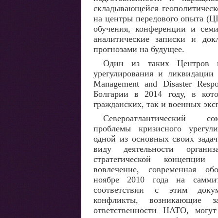
складывающейся геополитическо
на центры передового опыта (Ц
обучения, конференции и семи
аналитические записки и до
прогнозами на будущее.
Один из таких Центров п
урегулирования и ликвидации 
Management and Disaster Resp
Болгарии в 2014 году, в ко
гражданских, так и военных экс
Североатлантический со
проблемы кризисного урегули
одной из основных своих зада
виду деятельности органи
стратегической концепции 
вовлечение, современная об
ноябре 2010 года на самми
соответствии с этим доку
конфликты, возникающие з
ответственности НАТО, могут