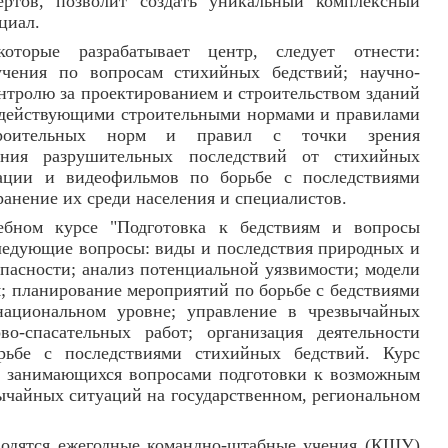
ертов, позволит создать уникальный комплексный
циал.
торые разрабатывает центр, следует отнести:
чения по вопросам стихийных бедствий; научно-
онтролю за проектированием и строительством зданий
с действующими строительными нормами и правилами
троительных норм и правил с точки зрения
ния разрушительных последствий от стихийных
мации и видеофильмов по борьбе с последствиями
анение их среди населения и специалистов.
ебном курсе "Подготовка к бедствиям и вопросы
ледующие вопросы: виды и последствия природных и
опасности; анализ потенциальной уязвимости; модели
; планирование мероприятий по борьбе с бедствиями
национальном уровне; управление в чрезвычайных
во-спасательных работ; организация деятельности
рьбе с последствиями стихийных бедствий. Курс
, занимающихся вопросами подготовки к возможным
ычайных ситуаций на государственном, региональном
оводятся ежегодные командно-штабные учения (КШУ)