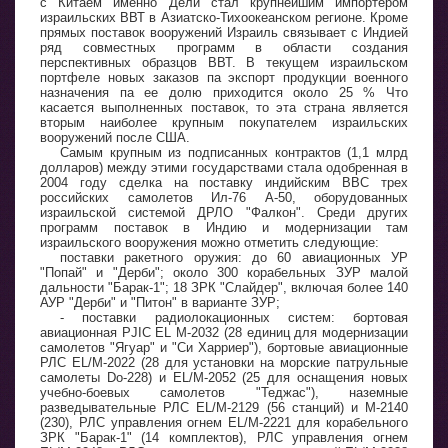
с Китаем именно Дели стал крупнейшим импортером
израильских ВВТ в Азиатско-Тихоокеанском регионе. Кроме
прямых поставок вооружений Израиль связывает с Индией
ряд совместных программ в области создания
перспективных образцов ВВТ. В текущем израильском
портфеле новых заказов па экспорт продукции военного
назначения па ее долю приходится около 25 % Что
касается выполненных поставок, то эта страна является
вторым наиболее крупным покупателем израильских
вооружений после США.
Самым крупным из подписанных контрактов (1,1 млрд
долларов) между этими государствами стала одобренная в
2004 году сделка на поставку индийским ВВС трех
российских самолетов Ил-76 А-50, оборудованных
израильской системой ДРЛО "Фалкон". Среди других
программ поставок в Индию и модернизации там
израильского вооружения можно отметить следующие:
поставки ракетного оружия: до 60 авиационных УР
"Попай" и "Дерби"; около 300 корабельных ЗУР малой
дальности "Барак-1"; 18 ЗРК "Слайдер", включая более 140
АУР "Дерби" и "Питон" в варианте ЗУР;
- поставки радиолокационных систем: бортовая
авиационная PJIC EL М-2032 (28 единиц для модернизации
самолетов "Ягуар" и "Си Харриер"), бортовые авиационные
РЛС EL/М-2022 (28 для установки на морские патрульные
самолеты Do-228) и EL/M-2052 (25 для оснащения новых
учебно-боевых самолетов "Теджас"), наземные
разведывательные РЛС EL/M-2129 (56 станций) и М-2140
(230), РЛС управления огнем EL/М-2221 для корабельного
ЗРК "Барак-1" (14 комплектов), РЛС управления огнем