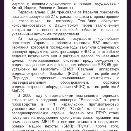
оружия и военного снаряжении в четыре государства -
Китай, Индию, Россию и Пакистан.
Первоначально США требовали от Израиля прекратить
поставки вооружений 27 странам, но затем стороны пришли
к соглашению, по которому Тель-Авив обязуется
консультироваться с Вашингтоном перед заключением
контрактов в военно-технической области только с
указанными четырьмя государствами.
Из западноевропейских государств крупнейшим
партнером Израиля в области торговли ВВТ является
Германия, которая в последние годы закупила следующую
военную продукцию: авиатренажеры EHUD для отработки
ведения воздушного боя и ракетных ударов по наземным
целям, интегрированные системы предупреждения о
радиолокационном и инфракрасном облучении SPS-65 для
установки на вертолёты CH-53 "Стэльен", аппаратуру
радиоэлектронной борьбы (РЭБ) для истребителей
"Торнадо", подвесные авиационные контейнеры с
разведывательным оборудованием, бортовое
радиоэлектронное оборудование (БРЭО) для истребителей
МиГ-29.
В 2000 году с германскими компаниями подписано
соглашение о создании концерна "Евроспайк" в целях
производства в ФРГ израильских противотанковых
управляемых ракет (ПТУР) "Спайк" для поставок в
западноевропейские страны. Недавно эти ПТУР стали
поступать на вооружение сухопутных войск Германии под
наименованием MELLS в составе комплекта вооружения
боевых машин пехоты (БМП) "Пума". Кроме того,
израильская сторона поставляет контейнерные прицельно-