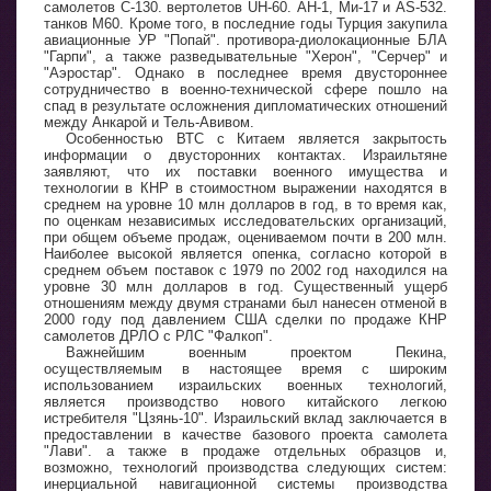
самолетов С-130. вертолетов UH-60. АН-1, Ми-17 и AS-532.
танков М60. Кроме того, в последние годы Турция закупила
авиационные УР "Попай". противора-диолокационные БЛА
"Гарпи", а также разведывательные "Херон", "Серчер" и
"Аэростар". Однако в последнее время двустороннее
сотрудничество в военно-технической сфере пошло на
спад в результате осложнения дипломатических отношений
между Анкарой и Тель-Авивом.
Особенностью ВТС с Китаем является закрытость
информации о двусторонних контактах. Израильтяне
заявляют, что их поставки военного имущества и
технологии в КНР в стоимостном выражении находятся в
среднем на уровне 10 млн долларов в год, в то время как,
по оценкам независимых исследовательских организаций,
при общем объеме продаж, оцениваемом почти в 200 млн.
Наиболее высокой является опенка, согласно которой в
среднем объем поставок с 1979 по 2002 год находился на
уровне 30 млн долларов в год. Существенный ущерб
отношениям между двумя странами был нанесен отменой в
2000 году под давлением США сделки по продаже КНР
самолетов ДРЛО с РЛС "Фалкоп".
Важнейшим военным проектом Пекина,
осуществляемым в настоящее время с широким
использованием израильских военных технологий,
является производство нового китайского легкою
истребителя "Цзянь-10". Израильский вклад заключается в
предоставлении в качестве базового проекта самолета
"Лави". а также в продаже отдельных образцов и,
возможно, технологий производства следующих систем:
инерциальной навигационной системы производства