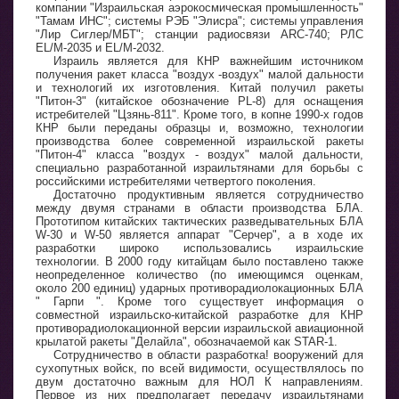
компании "Израильская аэрокосмическая промышленность"
"Тамам ИНС"; системы РЭБ "Элисра"; системы управления
"Лир Cиглер/МБТ"; станции радиосвязи ARC-740; РЛС
EL/M-2035 и EL/M-2032.
Израиль является для КНР важнейшим источником
получения ракет класса "воздух -воздух" малой дальности
и технологий их изготовления. Китай получил ракеты
"Питон-3" (китайское обозначение PL-8) для оснащения
истребителей "Цзянь-811". Кроме того, в копне 1990-х годов
КНР были переданы образцы и, возможно, технологии
производства более современной израильской ракеты
"Питон-4" класса "воздух - воздух" малой дальности,
специально разработанной израильтянами для борьбы с
российскими истребителями четвертого поколения.
Достаточно продуктивным является сотрудничество
между двумя странами в области производства БЛА.
Прототипом китайских тактических разведывательных БЛА
W-30 и W-50 является аппарат "Серчер", а в ходе их
разработки широко использовались израильские
технологии. В 2000 году китайцам было поставлено также
неопределенное количество (по имеющимся оценкам,
около 200 единиц) ударных противорадиолокационных БЛА
" Гарпи ". Кроме того существует информация о
совместной израильско-китайской разработке для КНР
противорадиолокационной версии израильской авиационной
крылатой ракеты "Делайла", обозначаемой как STAR-1.
Сотрудничество в области разработка! вооружений для
сухопутных войск, по всей видимости, осуществлялось по
двум достаточно важным для НОЛ К направлениям.
Первое из них предполагает передачу израильтянами