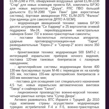
EL/M-2248 и РЛС обнаружения воздушных целей EL/M-2238
"Стар" для новых эсминцев проекта I5A, комплекты БРЭО
для новых вертолетов "Дхрув", РЛС ПВО большой
дальности EL/.M-2080 "Грин Панн" (две аэростатные
системы), бортовая авиационная РЛС EL/M-2075 "Фалкон"
(три единицы для самолетов ДРЛО А-50ЭИ);
- модернизация авиационной техники: замена БРЭО
десяти штурмовиков "Си Харриер" и 25 вертолетов огневой
поддержки Ми-24, переоборудование магистральных
лайнеров Боинг 737 в военно-транспортные самолеты;
- поставки беспилотных летательных аппаратов;
ударные npoтиворадтолокацион-ные "Гарни",
разведывательные "Херон-2" и "Серчер-2" всего около 350
единиц;
- бронетанковая техника: модернизация 500 БМП-2 с
интеграцией израильских приборов ночного видения,
поставка 120-мм танковых боеприпасов с лазерным
наведением;
- артиллерийские системы: модернизации более 400
130-мм буксируемых пушек М-46 с переводом их на калибр
155 мм, поставка 155-мм артиллерийских боеприпасов и
160-мм минометных мин;
- поставка для оснащения сил специального назначения
4,5 тыс. новых израильских автоматических винтовок
"Тавор" и снайперских "Галил";
- лицензионное производство военно-морской техники:
четыре ракетных катера типа "Супер Двора".
Активно развивалось ВТС Израиля с Турцией. До 2010
года компании страны осуществили модернизацию
турецких истребителей F-4 и F-5, военно-транспортных