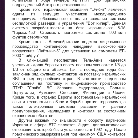
испытаний в ходе тендера на ПТУР для британских
подразделений быстрого реагирования.
Кроме того, израильская компания "Эл-бит" является
одним из ведущих участников международного
консорциума, образованного с целью создания системы
беспилотной разведки и управления "Вотчкипер". Данная
система разрабатывается на базе израильского БЛА
"Гермсс-450". Стоимость программы составляет 800 млн
фунтов стерлингов.
Кроме того в Великобритании ведется лицензионное
производство контейнеров наведения высокоточного
вооружения "Лайтнинг-3" для установки на самолеты ЕF-
2000 "Тайфун".
В ближайшей перспективе Тель-Авив надеется
увеличить долю Европы в своем военном экспорте с 1/5 до
1/3 от общего его объема. Так, в последние годы был
заключен ряд крупных контрактов на поставку израильских
ВВТ в ряд европейских стран. В частности, подписаны
соглашения на поставку и лицензионное производство
ПТУР "Спайк" ВС Испании, Нидерландов, Польши,
Португалии, Румынии, Словении, Финляндии и Чехии.
Кроме того, в странах Европы востребованы израильский
опыт и технологии в области борьбы против терроризма, а
также электронные системы разведки и раннего
предупреждения, наблюдения и контроля за состоянием
охраняемых объектов.
Другим важным по значимости и обороту партнером
Израиля в сфере ВТС является Индия, дипломатические
отношения с которой были установлены в 1992 году. После
практического замораживания под нажимом США контактов