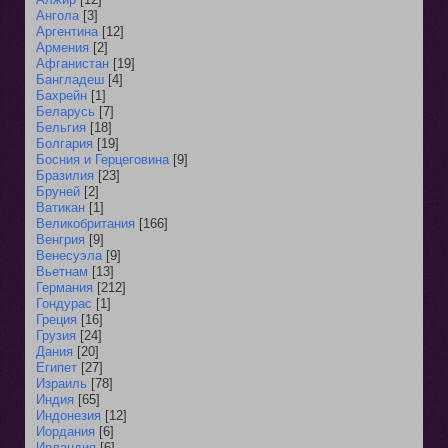
Ангола
[3]
Аргентина
[12]
Армения
[2]
Афганистан
[19]
Бангладеш
[4]
Бахрейн
[1]
Беларусь
[7]
Бельгия
[18]
Болгария
[19]
Босния и Герцеговина
[9]
Бразилия
[23]
Бруней
[2]
Ватикан
[1]
Великобритания
[166]
Венгрия
[9]
Венесуэла
[9]
Вьетнам
[13]
Германия
[212]
Гондурас
[1]
Греция
[16]
Грузия
[24]
Дания
[20]
Египет
[27]
Израиль
[78]
Индия
[65]
Индонезия
[12]
Иордания
[6]
Ирландия
[6]