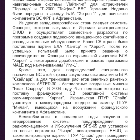
навигационные системы "Лайтнпнг" для истребителей
"Торнадо" и FF-2000 "Тайфун" ВВС Германии. Недавно
были переданы в аренду БЛА "Хе-рон-1" для воинского
контингента ВС ФРГ в Афганистане.
Из других западноевропейских стран следует отмстить
Францию, которая закупила в Израиле авиатренажеры
EHUD и осуществляет совместные разработки по
программе создания подвесного авиационного контейнера с
разведывательным оборудованием. Ранее СВ страны были
поставлены партии БЛА "Хантср" и "Херон". После их
успешных испытаний было принято решение о
производстве во Франции по израильской лицензии БЛА
"Херон" с некоторыми доработками в рамках программы
MALE под наименованием "Игл-1".
Кроме того, для подразделений специального
назначения ВС этой страны закуплены системы мини-БЛА
"Скайларк", а для тренировки расчетов зенитных ракетных
комплексов ASTER-30 - беспилотные воздушные мишени
"Блэк Спарроу". В 2004 году был подписан контракт на
поставку французским СВ реактивной системы
разминирования "Карпет". Израильская ПТУР "Спайк"
участвует в международном тендере на замену ПТУР
"Милан", имеющихся на вооружении французского
контингента в Афганистане.
Великобритания в последние годы закупила и
итерированные системы предупреждения о
радиолокационном и ИК-облучения SPS-65 для установки
на новые вертолеты "Чинук", авиатренажеры EHUD, а
также контрольную партию ПТУР "Спайк" для проведения