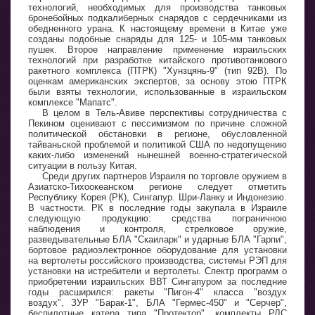
технологий, необходимых для производства танковых
бронебойных подкалиберных снарядов с сердечниками из
обедненного урана. К настоящему времени в Китае уже
созданы подобные снаряды для 125- и 105-мм танковых
пушек. Второе направление применение израильских
технологий при разработке китайского противотанкового
ракетного комплекса (ПТРК) "Хунзцянь-9" (тип 92В). По
оценкам американских экспертов, за основу этою ПТРК
были взяты технологии, использованные в израильском
комплексе "Мапатс".
В целом в Тель-Авиве перспективы сотрудничества с
Пекином оценивают с пессимизмом по причине сложной
политической обстановки в регионе, обусловленной
тайваньской проблемой и политикой США по недопущению
каких-либо изменений нынешней военно-стратегической
ситуации в пользу Китая.
Среди других партнеров Израиля по торговле оружием в
Азиатско-Тихоокеанском регионе следует отметить
Республику Корея (РК), Сингапур. Шри-Ланку и Индонезию.
В частности. РК в последние годы закупала в Израиле
следующую продукцию: средства пограничною
наблюдения и контроля, стрелковое оружие,
разведывательные БЛА "Скаиларк" и ударные БЛА "Гарпи",
бортовое радиоэлектронное оборудование для установки
на вертолеты российского производства, системы РЭП для
установки на истребители и вертолеты. Спектр программ о
приобретении израильских ВВТ Сингапуром за последние
годы расширился: ракеты "Пигон-4" класса "воздух
воздух", ЗУР "Барак-1", БЛА "Гермес-450" и "Серчер",
беспилотные катера типа "Протектор", комплекты РЛС