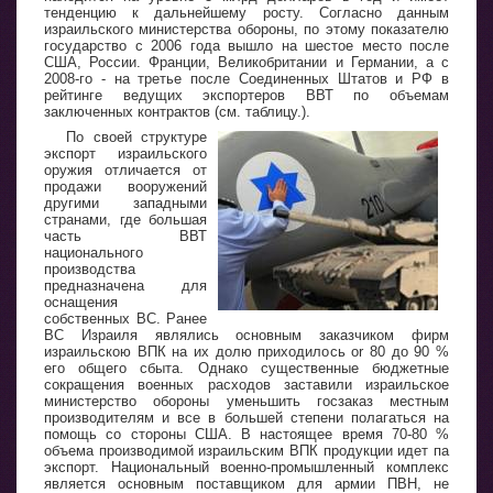
тенденцию к дальнейшему росту. Согласно данным
израильского министерства обороны, по этому показателю
государство с 2006 года вышло на шестое место после
США, России. Франции, Великобритании и Германии, а с
2008-го - на третье после Соединенных Штатов и РФ в
рейтинге ведущих экспортеров ВВТ по объемам
заключенных контрактов (см. таблицу.).
По своей структуре
экспорт израильского
оружия отличается от
продажи вооружений
другими западными
странами, где большая
часть ВВТ
национального
производства
предназначена для
оснащения
собственных ВС. Ранее
ВС Израиля являлись основным заказчиком фирм
израильскою ВПК на их долю приходилось or 80 до 90 %
его общего сбыта. Однако существенные бюджетные
сокращения военных расходов заставили израильское
министерство обороны уменьшить госзаказ местным
производителям и все в большей степени полагаться на
помощь со стороны США. В настоящее время 70-80 %
объема производимой израильским ВПК продукции идет па
экспорт. Национальный военно-промышленный комплекс
является основным поставщиком для армии ПВН, не