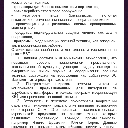
космическая техника;
- тренажеры для боевых самолетов и вертолетов;
- артиллерийско-стрелковое вооружение;
- некоторые виды боеприпасов, включая
высокотехнологичные авиационные средства поражения;
- бронезащита для различных боевых бронированных
машин (ББМ);
- средства индивидуальной защиты личного состава и
снаряжение;
- программы модернизации военной техники, как западной,
так и российской разработки.
Отличительные особенности деятельности израильтян на
рынке ВВТ.
1. Наличие доступа к американским технологиям, что
повышает уровень национальной промышленно-
технологической культуры, упрощает задачу выхода на
американский рынок оружия и модернизации военной
техники, состоящей на вооружении как собственно ВС
Израиля, так и ряда третьих стран.
2. Предложение широкого перечня систем и
компонентов, предназначенных для интеграции па
зарубежные платформы в рамках программ модернизации
ВВТ или производства новой техники.
3. Готовность к передаче покупателям вооружений
отдельных технологий, когда ото не вызывает возражений
со стороны США. Это повышает привлекательность
израильской продукции на рынках стран, которые
развивают собственную военную промышленность,
например Индии, Бразилии, Южной Кореи. Данные
государства стремятся таким образом получить доступ,