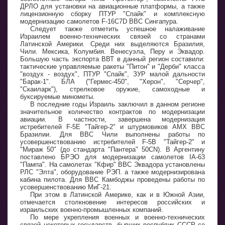
ДРЛО для установки на авиационные платформы, а также
лицензионную сборку ПТУР "Спайк" и комплексную
модернизацию самолетов F-16C7D ВВС Сингапура.
Следует также отметить успешное налаживание
Израилем военно-технических связей со странами
Латинской Америки. Среди них выделяются Бразилия,
Чили. Мексика, Колумбия. Венесуэла, Перу и Эквадор.
Большую часть экспорта ВВТ в данный регион составили:
тактические управляемые ракеты "Питон" и "Дерби" класса
"воздух - воздух", ПТУР "Спайк", ЗУР малой дальности
"Барак-1". БЛА ("Гермес-450", "Херон", "Серчер",
"Скаиларк"), стрелковое оружие, самоходные и
буксируемые минометы.
В последние годы Израиль заключил в данном регионе
значительное количество контрактов по модернизации
авиации. В частности, завершена модернизация
истребителей F-5E "Тайгер-2" и штурмовиков AMX ВВС
Бразилии. Для ВВС Чили выполнены работы по
усовершенствованию истребителей F-5B "Тайгер-2" и
"Мираж 50" (до стандарта "Пантера" 50CN). В Аргентину
поставлено БРЭО для модернизации самолетов IA-63
"Пампа". На самолетах "Кфир" ВВС Эквадора установлены
РЛС "Элта", оборудование РЭП. а также модернизирована
кабина пилота. Для ВВС Камбоджы проведены работы по
усовершенствованию МиГ-21.
При этом в Латинской Америке, как и в Южной Азии,
отмечается столкновение интересов российских и
израильских военно-промышленных компаний.
По мере укрепления военных и военно-технических
связей некоторых государств- бывших республик СССР со