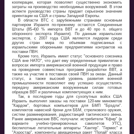
кооперации, которая позволяет существенно экономить
затраты на производство необходимых вооружений. В этом
аспекте руководство страны придает серьезное значение
ориентации на США и страны Западной Европы.
В области ВТС с зарубежными странами основным
партнером Израиля по-прежнему остаются Соединенные
Штаты (85-4)0 % импорта ВВТ и до 40 про п. общего
оборонного экспорта Израиля). По данным израильских
экспертов, с 2007 года США являются лидером среди
других стран мира по объемам подписанных с
израильскими оборонными предприятиями контрактов на
поставки ПВН.
Кроме того, Израиль имеет статус "основного союзника
США вне НАТО", что дает ему определенные привилегии в
вопросах импорта американской военной продукции и право
на проведение совместных программ разработки ВВТ, а
также на участие в поставках своей ПВН за океан. Данный
статус, а также высокий уровень развития военной
промышленности позволяют ему успешно осуществлять
передачу американским вооруженным силам готовых
образцов ВВТ и различных комплектующих к ним.
Так, в последние годы для сухопутных войск США
Израиль выполнял заказы на поставки 120-мм минометов
"Кардом", бортовых компьютеров для БМП "Брэдли".
комплектов навесной брони для ББМ, стрелкового оружия,
систем разминирования, радиостанций тактического звена.
Ранее американские ВВС получали: истребители "Кфир" (в
варианте учебно-тренировочных самолетов УТС),
беспилотные летательные аппараты "Хантер". "Гермес" и
"Аэростар", компоненты авиационных ракет "Попай" класса