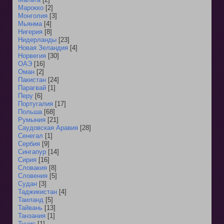
Марокко
[2]
Монголия
[3]
Мьянма
[4]
Нигерия
[8]
Нидерланды
[23]
Новая Зеландия
[4]
Норвегия
[30]
ОАЭ
[16]
Оман
[2]
Пакистан
[24]
Парагвай
[1]
Перу
[6]
Португалия
[17]
Польша
[68]
Румыния
[21]
Саудовская Аравия
[28]
Сенегал
[1]
Сербия
[9]
Сингапур
[14]
Сирия
[16]
Словакия
[8]
Словения
[5]
Судан
[3]
Таджикистан
[4]
Таиланд
[5]
Тайвань
[13]
Танзания
[1]
Тунис
[1]