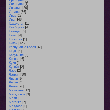
Исландия
[1]
Испания
[26]
Италия
[66]
Ирак
[22]
Иран
[48]
Казахстан
[10]
Камбоджа
[4]
Канада
[32]
Катар
[4]
Киргизия
[1]
Китай
[125]
Республика Корея
[43]
КНДР
[9]
Колумбия
[8]
Косово
[6]
Куба
[1]
Кувейт
[2]
Лаос
[2]
Латвия
[30]
Ливан
[9]
Ливия
[2]
Литва
[26]
Малайзия
[12]
Македония
[9]
Мали
[1]
Мексика
[7]
Молдова
[5]
Мальта
[2]