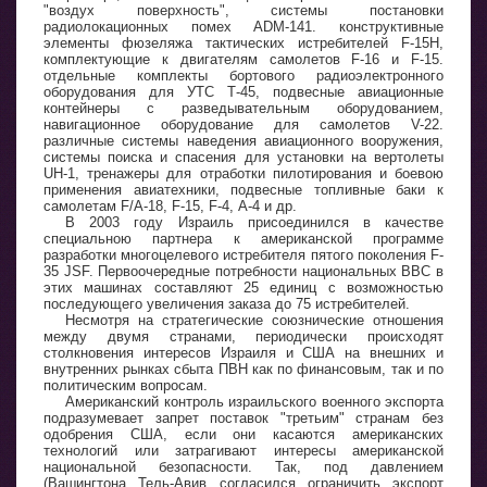
"воздух поверхность", системы постановки
радиолокационных помех ADM-141. конструктивные
элементы фюзеляжа тактических истребителей F-15H,
комплектующие к двигателям самолетов F-16 и F-15.
отдельные комплекты бортового радиоэлектронного
оборудования для УТС Т-45, подвесные авиационные
контейнеры с разведывательным оборудованием,
навигационное оборудование для самолетов V-22.
различные системы наведения авиационного вооружения,
системы поиска и спасения для установки на вертолеты
UH-1, тренажеры для отработки пилотирования и боевою
применения авиатехники, подвесные топливные баки к
самолетам F/A-18, F-15, F-4, А-4 и др.
В 2003 году Израиль присоединился в качестве
специальною партнера к американской программе
разработки многоцелевого истребителя пятого поколения F-
35 JSF. Первоочередные потребности национальных ВВС в
этих машинах составляют 25 единиц с возможностью
последующего увеличения заказа до 75 истребителей.
Несмотря на стратегические союзнические отношения
между двумя странами, периодически происходят
столкновения интересов Израиля и США на внешних и
внутренних рынках сбыта ПВН как по финансовым, так и по
политическим вопросам.
Американский контроль израильского военного экспорта
подразумевает запрет поставок "третьим" странам без
одобрения США, если они касаются американских
технологий или затрагивают интересы американской
национальной безопасности. Так, под давлением
(Вашингтона Тель-Авив согласился ограничить экспорт