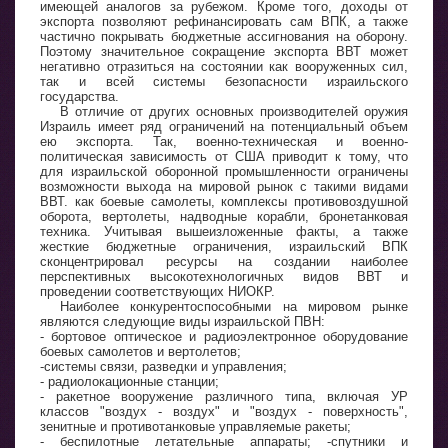
имеющей аналогов за рубежом. Кроме того, доходы от
экспорта позволяют рефинансировать сам ВПК, а также
частично покрывать бюджетные ассигнования на оборону.
Поэтому значительное сокращение экспорта ВВТ может
негативно отразиться на состоянии как вооруженных сил,
так и всей системы безопасности израильского
государства.
В отличие от других основных производителей оружия
Израиль имеет ряд ограничений на потенциальный объем
ею экспорта. Так, военно-техническая и военно-
политическая зависимость от США приводит к тому, что
для израильской оборонной промышленности ограничены
возможности выхода на мировой рынок с такими видами
ВВТ. как боевые самолеты, комплексы противовоздушной
оборота, вертолеты, надводные корабли, бронетанковая
техника. Учитывая вышеизложенные факты, а также
жесткие бюджетные ограничения, израильский ВПК
сконцентрировал ресурсы на создании наиболее
перспективных высокотехнологичных видов ВВТ и
проведении соответствующих НИОКР.
Наиболее конкурентоспособными на мировом рынке
являются следующие виды израильской ПВН:
- бортовое оптическое и радиоэлектронное оборудование
боевых самолетов и вертолетов;
-системы связи, разведки и управления;
- радиолокационные станции;
- ракетное вооружение различного типа, включая УР
классов "воздух - воздух" и "воздух - поверхность",
зенитные и противотанковые управляемые ракеты;
- беспилотные летательные аппараты; -спутники и