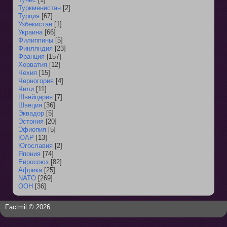
Туркменистан
[2]
Турция
[67]
Узбекистан
[1]
Украина
[66]
Филиппины
[5]
Финляндия
[23]
Франция
[157]
Хорватия
[12]
Чехия
[15]
Черногория
[4]
Чили
[11]
Швейцария
[7]
Швеция
[36]
Эквадор
[5]
Эстония
[20]
Эфиопия
[5]
ЮАР
[13]
Югославия
[2]
Япония
[74]
Евросоюз
[82]
Африка
[25]
NATO
[269]
ООН
[36]
Factmil © 2026