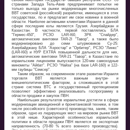
странами Запада Тель-Авив предпринимает попытки не
только выхода на рынки модернизации многочисленных
ВВТ советской (российской) разработки, имеющихся в этих
государствах, по и предлагает им свои новинки в военной
области. Наиболее активными клиентами Израиля в данной
сфере последние юлы являются Грузия. Азербайджан и
Казахстан. В частности, первой поставлялись БЛА
"Гермес-450", РСЗО LAR-I60, ЗРК "Спайдер",
автоматические винтовки TAR-2I "Тавор", а также было
модернизировано до семи штурмовиков Су-25:
Азербайджану БЛА "Аэростар" и "Орбитер", РСЗО "Линкс"
(LAR-I60) и НУР EXTRA повышенной дальности для них,
автоматические винтовки TAR-21 "Тавор"; в Казахстане по
израильским лицензиям выпускаются 120-мм самоходные
минометы "Айбат". РСЗО "Найза" (на базе LAR-160) и 122-
мм гаубицы "Семсер".
Таким образом, на современном этапе развитии Израиля
торговля ВВТ является важным внутри- и
внешнеполитическим фактором, а сложившаяся в этой
стране система ВТС и государственный протекционизм
позволяют эффективно реализовывать госпрограмму в
области продажи и закупок ПВН.
Наибольших результатов израильтяне достигли в сфере
модернизации авиационной и бронетанковой техники, в том
числе российского (советского) производства, заняв, таким
образом, одно из лидирующих мест на мировом рынке ВВТ
в этой нише. Характерной особенностью израильской
политики в области продажи ПВН является ее экспортная
направленность (70-80 % всего военного производства).