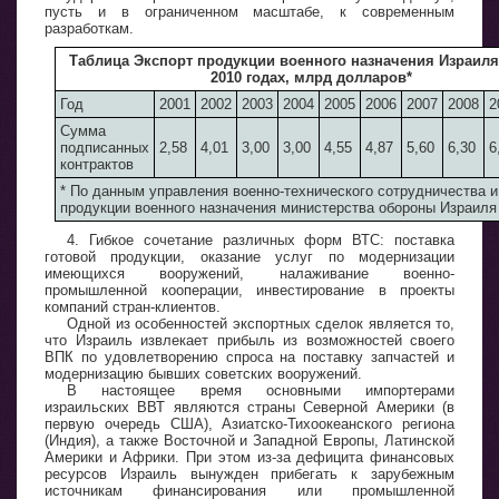
пусть и в ограниченном масштабе, к современным
разработкам.
Таблица Экспорт продукции военного назначения Израиля 
2010 годах, млрд долларов*
Год
2001
2002
2003
2004
2005
2006
2007
2008
2
Сумма
подписанных
2,58
4,01
3,00
3,00
4,55
4,87
5,60
6,30
6
контрактов
* По данным управления военно-технического сотрудничества и
продукции военного назначения министерства обороны Израиля
4. Гибкое сочетание различных форм ВТС: поставка
готовой продукции, оказание услуг по модернизации
имеющихся вооружений, налаживание военно-
промышленной кооперации, инвестирование в проекты
компаний стран-клиентов.
Одной из особенностей экспортных сделок является то,
что Израиль извлекает прибыль из возможностей своего
ВПК по удовлетворению спроса на поставку запчастей и
модернизацию бывших советских вооружений.
В настоящее время основными импортерами
израильских ВВТ являются страны Северной Америки (в
первую очередь США), Азиатско-Тихоокеанского региона
(Индия), а также Восточной и Западной Европы, Латинской
Америки и Африки. При этом из-за дефицита финансовых
ресурсов Израиль вынужден прибегать к зарубежным
источникам финансирования или промышленной