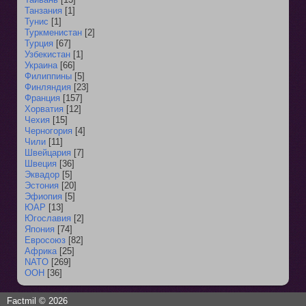
Танзания
[1]
Тунис
[1]
Туркменистан
[2]
Турция
[67]
Узбекистан
[1]
Украина
[66]
Филиппины
[5]
Финляндия
[23]
Франция
[157]
Хорватия
[12]
Чехия
[15]
Черногория
[4]
Чили
[11]
Швейцария
[7]
Швеция
[36]
Эквадор
[5]
Эстония
[20]
Эфиопия
[5]
ЮАР
[13]
Югославия
[2]
Япония
[74]
Евросоюз
[82]
Африка
[25]
NATO
[269]
ООН
[36]
Factmil © 2026