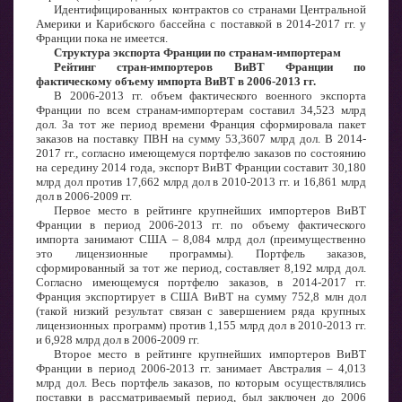
Идентифицированных контрактов со странами Центральной
Америки и Карибского бассейна с поставкой в 2014-2017 гг. у
Франции пока не имеется.
Структура экспорта Франции по странам-импортерам
Рейтинг стран-импортеров ВиВТ Франции по
фактическому объему импорта ВиВТ в 2006-2013 гг.
В 2006-2013 гг. объем фактического военного экспорта
Франции по всем странам-импортерам составил 34,523 млрд
дол. За тот же период времени Франция сформировала пакет
заказов на поставку ПВН на сумму 53,3607 млрд дол. В 2014-
2017 гг., согласно имеющемуся портфелю заказов по состоянию
на середину 2014 года, экспорт ВиВТ Франции составит 30,180
млрд дол против 17,662 млрд дол в 2010-2013 гг. и 16,861 млрд
дол в 2006-2009 гг.
Первое место в рейтинге крупнейших импортеров ВиВТ
Франции в период 2006-2013 гг. по объему фактического
импорта занимают США – 8,084 млрд дол (преимущественно
это лицензионные программы). Портфель заказов,
сформированный за тот же период, составляет 8,192 млрд дол.
Согласно имеющемуся портфелю заказов, в 2014-2017 гг.
Франция экспортирует в США ВиВТ на сумму 752,8 млн дол
(такой низкий результат связан с завершением ряда крупных
лицензионных программ) против 1,155 млрд дол в 2010-2013 гг.
и 6,928 млрд дол в 2006-2009 гг.
Второе место в рейтинге крупнейших импортеров ВиВТ
Франции в период 2006-2013 гг. занимает Австралия – 4,013
млрд дол. Весь портфель заказов, по которым осуществлялись
поставки в рассматриваемый период, был заключен до 2006