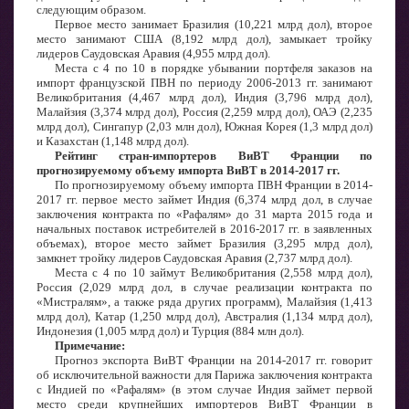
следующим образом.
Первое место занимает Бразилия (10,221 млрд дол), второе
место занимают США (8,192 млрд дол), замыкает тройку
лидеров Саудовская Аравия (4,955 млрд дол).
Места с 4 по 10 в порядке убывании портфеля заказов на
импорт французской ПВН по периоду 2006-2013 гг. занимают
Великобритания (4,467 млрд дол), Индия (3,796 млрд дол),
Малайзия (3,374 млрд дол), Россия (2,259 млрд дол), ОАЭ (2,235
млрд дол), Сингапур (2,03 млн дол), Южная Корея (1,3 млрд дол)
и Казахстан (1,148 млрд дол).
Рейтинг стран-импортеров ВиВТ Франции по
прогнозируемому объему импорта ВиВТ в 2014-2017 гг.
По прогнозируемому объему импорта ПВН Франции в 2014-
2017 гг. первое место займет Индия (6,374 млрд дол, в случае
заключения контракта по «Рафалям» до 31 марта 2015 года и
начальных поставок истребителей в 2016-2017 гг. в заявленных
объемах), второе место займет Бразилия (3,295 млрд дол),
замкнет тройку лидеров Саудовская Аравия (2,737 млрд дол).
Места с 4 по 10 займут Великобритания (2,558 млрд дол),
Россия (2,029 млрд дол, в случае реализации контракта по
«Мистралям», а также ряда других программ), Малайзия (1,413
млрд дол), Катар (1,250 млрд дол), Австралия (1,134 млрд дол),
Индонезия (1,005 млрд дол) и Турция (884 млн дол).
Примечание:
Прогноз экспорта ВиВТ Франции на 2014-2017 гг. говорит
об исключительной важности для Парижа заключения контракта
с Индией по «Рафалям» (в этом случае Индия займет первой
место среди крупнейших импортеров ВиВТ Франции в