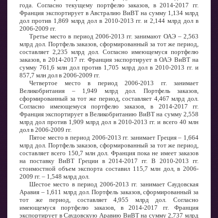
года. Согласно текущему портфелю заказов, в 2014-2017 гг.
Франция экспортирует в Австралию ВиВТ на сумму 1,134 млрд
дол против 1,869 млрд дол в 2010-2013 гг. и 2,144 млрд дол в
2006-2009 гг.
Третье место в период 2006-2013 гг. занимают ОАЭ – 2,563
млрд дол. Портфель заказов, сформированный за тот же период,
составляет 2,235 млрд дол. Согласно имеющемуся портфелю
заказов, в 2014-2017 гг. Франция экспортирует в ОАЭ ВиВТ на
сумму 761,6 млн дол против 1,705 млрд дол в 2010-2013 гг. и
857,7 млн дол в 2006-2009 гг.
Четвертое место в период 2006-2013 гг. занимает
Великобритания – 1,949 млрд дол. Портфель заказов,
сформированный за тот же период, составляет 4,467 млрд дол.
Согласно имеющемуся портфелю заказов, в 2014-2017 гг.
Франция экспортирует в Великобританию ВиВТ на сумму 2,558
млрд дол против 1,909 млрд дол в 2010-2013 гг. и всего 40 млн
дол в 2006-2009 гг.
Пятое место в период 2006-2013 гг. занимает Греция – 1,664
млрд дол. Портфель заказов, сформированный за тот же период,
составляет всего 150,7 млн дол. Франция пока не имеет заказов
на поставку ВиВТ Греции в 2014-2017 гг. В 2010-2013 гг.
стоимостной объем экспорта составил 115,7 млн дол, в 2006-
2009 гг. – 1,548 млрд дол.
Шестое место в период 2006-2013 гг. занимает Саудовская
Аравия – 1,611 млрд дол. Портфель заказов, сформированный за
тот же период, составляет 4,955 млрд дол. Согласно
имеющемуся портфелю заказов, в 2014-2017 гг. Франция
экспортирует в Саудовскую Аравию ВиВТ на сумму 2,737 млрд