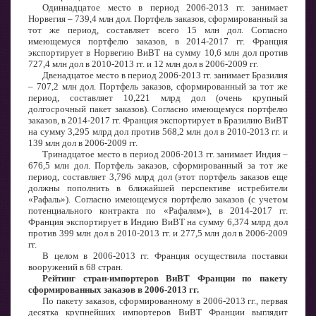
Одиннадцатое место в период 2006-2013 гг. занимает
Норвегия – 739,4 млн дол. Портфель заказов, сформированный за
тот же период, составляет всего 15 млн дол. Согласно
имеющемуся портфелю заказов, в 2014-2017 гг. Франция
экспортирует в Норвегию ВиВТ на сумму 10,6 млн дол против
727,4 млн дол в 2010-2013 гг. и 12 млн дол в 2006-2009 гг.
Двенадцатое место в период 2006-2013 гг. занимает Бразилия
– 707,2 млн дол. Портфель заказов, сформированный за тот же
период, составляет 10,221 млрд дол (очень крупный
долгосрочный пакет заказов). Согласно имеющемуся портфелю
заказов, в 2014-2017 гг. Франция экспортирует в Бразилию ВиВТ
на сумму 3,295 млрд дол против 568,2 млн дол в 2010-2013 гг. и
139 млн дол в 2006-2009 гг.
Тринадцатое место в период 2006-2013 гг. занимает Индия –
676,5 млн дол. Портфель заказов, сформированный за тот же
период, составляет 3,796 млрд дол (этот портфель заказов еще
должны пополнить в ближайшей перспективе истребители
«Рафаль»). Согласно имеющемуся портфелю заказов (с учетом
потенциального контракта по «Рафалям»), в 2014-2017 гг.
Франция экспортирует в Индию ВиВТ на сумму 6,374 млрд дол
против 399 млн дол в 2010-2013 гг. и 277,5 млн дол в 2006-2009
гг.
В целом в 2006-2013 гг. Франция осуществила поставки
вооружений в 68 стран.
Рейтинг стран-импортеров ВиВТ Франции по пакету
сформированных заказов в 2006-2013 гг.
По пакету заказов, сформированному в 2006-2013 гг., первая
десятка крупнейших импортеров ВиВТ Франции выглядит