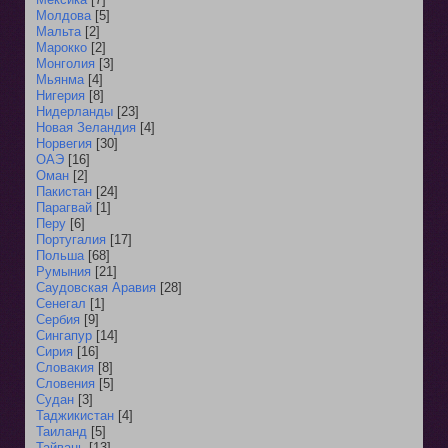
Молдова
[5]
Мальта
[2]
Марокко
[2]
Монголия
[3]
Мьянма
[4]
Нигерия
[8]
Нидерланды
[23]
Новая Зеландия
[4]
Норвегия
[30]
ОАЭ
[16]
Оман
[2]
Пакистан
[24]
Парагвай
[1]
Перу
[6]
Португалия
[17]
Польша
[68]
Румыния
[21]
Саудовская Аравия
[28]
Сенегал
[1]
Сербия
[9]
Сингапур
[14]
Сирия
[16]
Словакия
[8]
Словения
[5]
Судан
[3]
Таджикистан
[4]
Таиланд
[5]
Тайвань
[13]