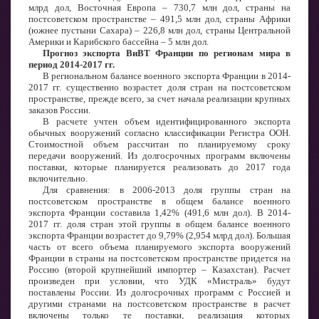
млрд дол, Восточная Европа – 730,7 млн дол, страны на
постсоветском пространстве – 491,5 млн дол, страны Африки
(южнее пустыни Сахара) – 226,8 млн дол, страны Центральной
Америки и Карибского бассейна – 5 млн дол.
Прогноз экспорта ВиВТ Франции по регионам мира в
период 2014-2017 гг.
В региональном балансе военного экспорта Франции в 2014-
2017 гг. существенно возрастет доля стран на постсоветском
пространстве, прежде всего, за счет начала реализации крупных
заказов России.
В расчете учтен объем идентифицированного экспорта
обычных вооружений согласно классификации Регистра ООН.
Стоимостной объем рассчитан по планируемому сроку
передачи вооружений. Из долгосрочных программ включены
поставки, которые планируется реализовать до 2017 года
включительно.
Для сравнения: в 2006-2013 доля группы стран на
постсоветском пространстве в общем балансе военного
экспорта Франции составила 1,42% (491,6 млн дол). В 2014-
2017 гг. доля стран этой группы в общем балансе военного
экспорта Франции возрастет до 9,79% (2,954 млрд дол). Большая
часть от всего объема планируемого экспорта вооружений
Франции в страны на постсоветском пространстве придется на
Россию (второй крупнейший импортер – Казахстан). Расчет
произведен при условии, что УДК «Мистраль» будут
поставлены России. Из долгосрочных программ с Россией и
другими странами на постсоветском пространстве в расчет
включены только те поставки, реализация которых