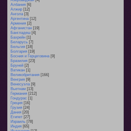
Албания
[6]
Алжир
[12]
Ангола
[3]
Аргентина
[12]
Армения
[2]
Афганистан
[19]
Бангладеш
[4]
Бахрейн
[1]
Беларусь
[7]
Бельгия
[18]
Болгария
[19]
Босния и Герцеговина
[9]
Бразилия
[23]
Бруней
[2]
Ватикан
[1]
Великобритания
[166]
Венгрия
[9]
Венесуэла
[9]
Вьетнам
[13]
Германия
[212]
Гондурас
[1]
Греция
[16]
Грузия
[24]
Дания
[20]
Египет
[27]
Израиль
[78]
Индия
[65]
Индонезия
[12]