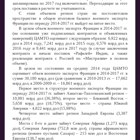
запланирована по 2017 год включительно. Переходящие за этот
срок поставки в расчете не учитываются.
С этим объемом регион стран на постсоветском
пространстве в общем итоговом балансе военного экспорта
Франции по периоду 2014-2017 гг. выйдет на пятое место.
В целом объем военного экспорта Франции в 2014-2017 гг.
(на основании уже подписанных контрактов и объявленных
намерений) ЦАМТО оценивает следующим образом: 6,922 млрд
дол в 2014 году, 7,241 млрд дол в 2015 году, 6,576 млрд дол в
2016 году и 9,441 млрд дол в 2017 году (в случае заключения
контракта и начала поставок «Рафалей» Индии, а также
реализации контракта с Россией по «Мистралям» в полном
объеме).
В целом по состоянию на средину 2014 года ЦАМТО
оценивает объем военного экспорта Франции в 2014-2017 гг. в
сумме 30,180 млрд дол (для сравнения: в 2010-2013 гг. – 17,662
млрд дол, в 2006-2009 гг. – 16,861 млрд дол).
Первое место в структуре военного экспорта Франции по
периоду 2014-2017 гг. займет Азиатско-Тихоокеанский регион –
10,981 млрд дол (36,38%), второе место – Ближний Восток –
5,658 млрд дол (18,75%), третье место – страны Южной
Америки – 4,822 млрд дол (15,98%).
Четвертое место займет регион Западной Европы (3,387
млрд дол).
Места с 6-го и далее займут Северная Африка (1,273 млрд
дол), Северная Америка (752,8 млн дол), страны африканского
региона (южнее пустыни Сахара) – 215 млн дол и Восточная
Европа (136,7 млн дол).