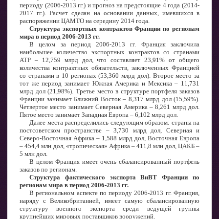
периоду (2006-2013 гг.) и прогноз на предстоящие 4 года (2014-
2017 гг.). Расчет сделан на основании данных, имевшихся в
распоряжении ЦАМТО на середину 2014 года.
Структура экспортных контрактов Франции по регионам
мира в период 2006-2013 гг.
В целом за период 2006-2013 гг. Франция заключила
наибольшее количество экспортных контрактов со странами
АТР – 12,759 млрд дол, что составляет 23,91% от общего
количества контрактных обязательств, заключенных Францией
со странами в 10 регионах (53,360 млрд дол). Второе место за
тот же период занимает Южная Америка и Мексика – 11,731
млрд дол (21,98%). Третье место в структуре портфеля заказов
Франции занимает Ближний Восток – 8,317 млрд дол (15,59%).
Четвертое место занимает Северная Америка – 8,261 млрд дол.
Пятое место занимает Западная Европа – 6,102 млрд дол.
Далее места распределились следующим образом: страны на
постсоветском пространстве – 3,730 млрд дол, Северная и
Северо-Восточная Африка – 1,588 млрд дол, Восточная Европа
– 454,4 млн дол, «тропическая» Африка – 411,8 млн дол, ЦАКБ –
5 млн дол.
В целом Франция имеет очень сбалансированный портфель
заказов по регионам.
Структура фактического экспорта ВиВТ Франции по
регионам мира в период 2006-2013 гг.
В региональном аспекте по периоду 2006-2013 гг. Франция,
наряду с Великобританией, имеет самую сбалансированную
структуру военного экспорта среди ведущей группы
крупнейших мировых поставщиков вооружений.