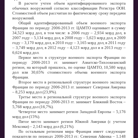
В расчете учтен объем идентифицированного экспорта
обычных вооружений согласно классификации Регистра ООН.
Стоимостной объем рассчитан по фактическому сроку передачи
вооружений.
Общий идентифицированный объем военного экспорта
Франции по периоду 2006-2013 гг. ЦАМТО оценивает в сумму
34,523 млрд дол, в том числе: в 2006 году – 2,934 млрд дол, в
2007 году – 5,134 млрд дол, в 2008 году – 5,623 млрд дол, в 2009
году – 3,170 млрд дол, в 2010 году – 3,165 млрд дол, в 2011 году
– 3,749 млрд дол, в 2012 году – 4,123 млрд дол и в 2013 году –
6,624 млрд дол.
Первое место в структуре военного экспорта Франции по
периоду 2006-2013 гг. занимает Азиатско-Тихоокеанский
регион, на который пришлось, по оценке ЦАМТО, 10,580 млрд
дол или 30,65% стоимостного объема военного экспорта
Франции.
Второе место в региональной структуре военного экспорта
Франции по периоду 2006-2013 гг. занимает Северная Америка
– 8,253 млрд дол (23,9%).
Третье место в региональной структуре военного экспорта
Франции по периоду 2006-2013 гг. занимает Ближний Восток –
5,768 млрд дол (16,7%).
Четвертое место занимает регион Западной Европы – 5,176
млрд дол (15%).
Пятое место занимает регион Южной Америки (с учетом
Мексики) – 2,143 млрд дол (6,21%).
По остальным регионам мира Франция имеет следующие
показатели по периоду 2006-2013 гг.: Северная Африка – 1,148