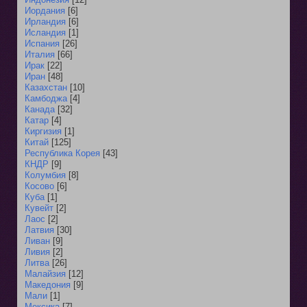
Иордания
[6]
Ирландия
[6]
Исландия
[1]
Испания
[26]
Италия
[66]
Ирак
[22]
Иран
[48]
Казахстан
[10]
Камбоджа
[4]
Канада
[32]
Катар
[4]
Киргизия
[1]
Китай
[125]
Республика Корея
[43]
КНДР
[9]
Колумбия
[8]
Косово
[6]
Куба
[1]
Кувейт
[2]
Лаос
[2]
Латвия
[30]
Ливан
[9]
Ливия
[2]
Литва
[26]
Малайзия
[12]
Македония
[9]
Мали
[1]
Мексика
[7]