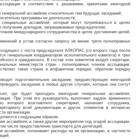
ассоциации в соответствии с решениями, принятыми ежегодной
й генеральной ассамблее относительно тем будущих заседаний;
носительно программы ее деятельности;
и специальных ассамблей, которые могут потребоваться в целях
же получение докладов, запрашиваемых председателем;
 планов международного сотрудничества в целях достижения целей,
зменений в устав согласно запросу не менее трети полноправных
уходящего с поста председателя АЛКОПАС (со второго года после
тся генеральным координатором исполнительного комитета) и трех
йского и гражданского. В состав этих комитетов входят секретари,
ональных министерств стран - полноправных членов ассоциации.
ствляет такая страна в алфавитном порядке, обратном порядку
оводят подготовительное заседание, предшествующее ежегодной
 проводить заседания в любых других случаях, которые они сочтут
сил, где будет проходить ежегодная генеральная ассамблея,
иации. При этом его руководитель выполняет задачи временного
во которого возглавляло секретариат, назначает сотрудника,
екретариату всей документации и других элементов в интересах
ти организации.
деляются следующим образом:
ная ассамблея, а также другие мероприятия под эгидой ассоциации,
том числе предоставление транспорта для делегаций;
ая ассамблея, оплачивает расходы на ее организацию, в частности
аций;