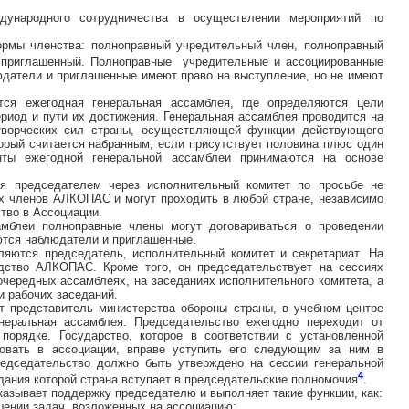
дународного сотрудничества в осуществлении мероприятий по
мы членства: полноправный учредительный член, полноправный
приглашенный. Полноправные учредительные и ассоциированные
юдатели и приглашенные имеют право на выступление, но не имеют
ся ежегодная генеральная ассамблея, где определяются цели
ериод и пути их достижения. Генеральная ассамблея проводится на
отворческих сил страны, осуществляющей функции действующего
торый считается набранным, если присутствует половина плюс один
нты ежегодной генеральной ассамблеи принимаются на основе
я председателем через исполнительный комитет по просьбе не
х членов АЛКОПАС и могут проходить в любой стране, независимо
ство в Ассоциации.
амблеи полноправные члены могут договариваться о проведении
ются наблюдатели и приглашенные.
яются председатель, исполнительный комитет и секретариат. На
дство АЛКОПАС. Кроме того, он председательствует на сессиях
очередных ассамблеях, на заседаниях исполнительного комитета, а
и рабочих заседаний.
т представитель министерства обороны страны, в учебном центре
енеральная ассамблея. Председательство ежегодно переходит от
порядке. Государство, которое в соответствии с установленной
овать в ассоциации, вправе уступить его следующим за ним в
редседательство должно быть утверждено на сессии генеральной
4
дания которой страна вступает в председательские полномочия
.
зывает поддержку председателю и выполняет такие функции, как:
шении задач, возложенных на ассоциацию;