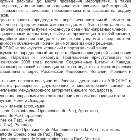
спортные расходы до места проведения мероприятия, а также
сле расходы на питание, не оплачиваемые принимающей стороной;
ды, связанные с лечением, перемещением или вывозом на родину
иков.
длагает вносить председатель через исполнительный комитет по
ых членов. Предложенные изменения должны быть представлены на
самблеи и приняты путем консенсуса среди полноправных членов.
циированные члены могут выйти из организации в любой момент,
 подобном решении они должны письменно уведомить председателя
димости объяснения причин или мотивов данного решения.
ЛКОПАС используются испанский и португальский языки.
кументов определенный интерес к образованию данной ассоциации
рас, Парагвай и Никарагуа. Приглашение присутствовать как
сентябре 2008 года получили Соединенные Штаты и Канада.
тиноамериканской ассоциации центров подготовки миротворческих
аправлены в адрес Российской Федерации, Испании, Франции и
рывшаяся перспектива участия России в деятельности АЛКОПАС в
овать расширению двусторонних и многосторонних связей со
реплению международного авторитета нашего государства.
енно полноправными учредительными членами ассоциации стали
ругвай, Чили и Эквадор.
ьных членов ассоциации:
iento Conjunto para Operaciones de Paz), Аргентина;
ones de Paz), Бразилия;
nes de Paz), Чили;
e Paz), Эквадор;
miento de Operaciones de Mantenimiento de la Paz), Гватемала;
nto de Operaciones de Paz), Перу;
as operaciones de Mantenimiento de la Paz), Уругвай.