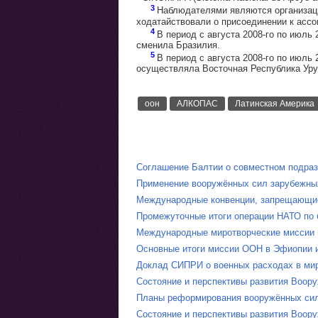
3
Наблюдателями являются организаци
ходатайствовали о присоединении к ассо
4
В период с августа 2008-го по июль
сменила Бразилия.
5
В период с августа 2008-го по июль
осуществляла Восточная Республика Уру
оон
АЛКОПАС
Латинская Америка
Соглашение Балтии о совместном подра
Применение вооружённых сил зарубежных
Международные конвенции, запрещающие 
Промежуточные итоги операции НАТО по б
Международные миротворческие миссии 
Основные итоги миссии ООН в Эфиопии и
Доклад СИПРИ о военных расходах в мир
Состояние и перспективы развития Воору
Планы реформирования вооружённых сил
Состояние и перспективы развития Воору