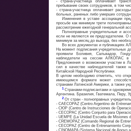
- страна-участница оплачивает тран
пребывание своих сотрудников, в том чи
- страна-участница оплачивает расхо
больных, раненых либо умерших сотрудн
Изменения в уставе ассоциации пре
просьбе как минимум трети полноправн
рассмотрение ежегодной генеральной ас
Полноправные учредительные и ассо
если не являются ее председателем. О
минимум за месяц до выхода, без необхо
Во всех документах и публикациях А
На момент подписания учредительных до
проявили Боливия, Сальвадор, Гонду
наблюдатели на сессии АЛКОПАС в 
Предложения о возможном участии в Ла
сил в качестве наблюдателей также н
Китайской Народной Республики.
В целом необходимо отметить, что отк
имеющемся формате может способств
странами Латинской Америки, а также ук
1
Странами-подписантами и одноврем
Аргентина. Бразилия, Гватемала, Перу, У
2
От стран - полноправных учредител
- CAECOPAZ (Centro Argentino de Entrenam
- СЮР (Centro de Instrucciones de Operaci
- CECOPAC (Centro Conjunto para Operacio
- UEMPE (La Unidad Escuela de Misiones d
- CREMOPAZ (Comando Regional de Entrena
- CECOPAZ (Centro de Entrenamiento Conju
- CINOMAPA (Sistema Nacional de Apoyo a l