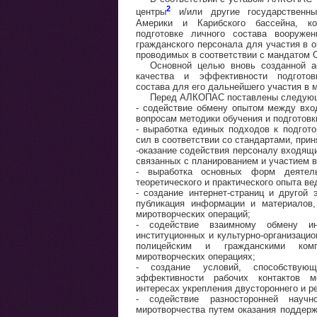
2
центры
и/или другие государственны
Америки и Карибского бассейна, к
подготовке личного состава вооруже
гражданского персонала для участия в 
проводимых в соответствии с мандатом 
Основной целью вновь созданной а
качества и эффективности подготов
состава для его дальнейшего участия в 
Перед АЛКОПАС поставлены следующ
- содействие обмену опытом между вхо
вопросам методики обучения и подготовк
- выработка единых подходов к подгот
сил в соответствии со стандартами, при
-оказание содействия персоналу входящи
связанных с планированием и участием в
- выработка основных форм деятел
теоретического и практического опыта в
- создание интернет-страниц и другой 
публикация информации и материалов
миротворческих операций;
- содействие взаимному обмену и
институционных и культурно-организаци
полицейским и гражданскими ком
миротворческих операциях;
- создание условий, способству
эффективности рабочих контактов 
интересах укрепления двустороннего и р
- содействие разносторонней научн
миротворчества путем оказания поддер