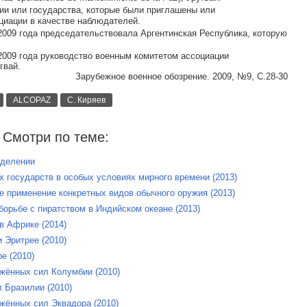
и или государства, которые были приглашены или
циации в качестве наблюдателей.
 2009 года председательствовала Аргентинская Республика, которую
 2009 года руководство военным комитетом ассоциации
гвай.
Зарубежное военное обозрение. 2009, №9, С.28-30
ALCOPAZ
С. Киряев
Смотри по теме:
зделении
 государств в особых условиях мирного времени (2013)
применение конкретных видов обычного оружия (2013)
орьбе с пиратством в Индийском океане (2013)
в Африке (2014)
 Эритрее (2010)
е (2010)
жённых сил Колумбии (2010)
 Бразилии (2010)
жённых сил Эквадора (2010)