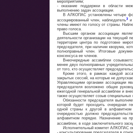
мероприятиям;
- оказание поддержки в области меж
выполнению задач ассоциации.
В АЛКОПАС установлены четыре фор
3
ассоциированный член, наблюдатель
и 
члены имеют по голосу от страны. Набл
право голоса.
Высшим органом ассоциации являет
деятельности организации на текущий п
территории центра по подготовке мир
председателя, при наличии кворума, ко
полноправный член. Итоговые докуме
консенсуса ее членов.
Внеочередные ассамблеи созываютс
менее двух полноправных учредительны
от того, кто осуществляет председатель
Кроме этого, в рамках каждой асс
закрытых сессий, на которые не допуска
Управляющими органами ассоциации явл
председателя возложено общее руково
ежегодной генеральной ассамблеи и вне
также осуществляет созыв специальных 
Обязанности председателя выполняе
которой будет проходить очередная г
одной страны к другой в алфавитном 
очередностью должно председательств
алфавитном порядке. Назначение на п
ассамблеи, в ходе заключительного засе
Исполнительный комитет АЛКОПАС ока
- консультирование председателя в отно