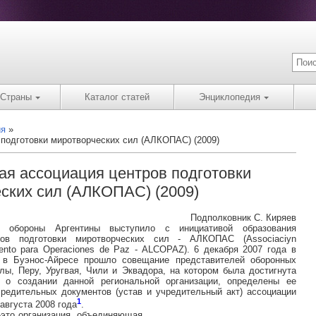
Страны
Каталог статей
Энциклопедия
ия
 подготовки миротворческих сил (АЛКОПАС) (2009)
ая ассоциация центров подготовки
ских сил (АЛКОПАС) (2009)
Подполковник С. Киряев
 обороны Аргентины выступило с инициативой образования
ров подготовки миротворческих сил - АЛКОПАС (Associaciyn
iento para Operaciones de Paz - ALCOPAZ). 6 декабря 2007 года в
и в Буэнос-Айресе прошло совещание представителей оборонных
лы, Перу, Уругвая, Чили и Эквадора, на котором была достигнута
н о создании данной региональной организации, определены ее
редительных документов (устав и учредительный акт) ассоциации
1
августа 2008 года
.
-это организация, объединяющая