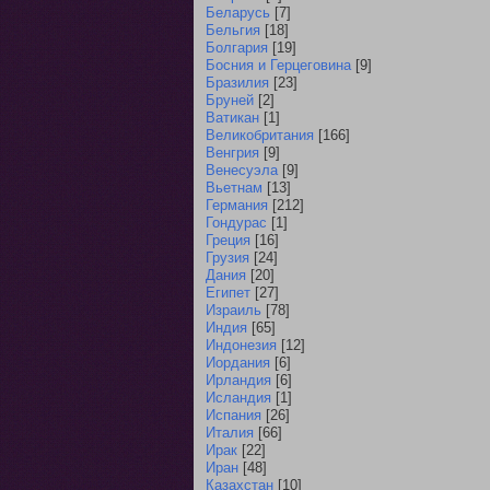
Беларусь
[7]
Бельгия
[18]
Болгария
[19]
Босния и Герцеговина
[9]
Бразилия
[23]
Бруней
[2]
Ватикан
[1]
Великобритания
[166]
Венгрия
[9]
Венесуэла
[9]
Вьетнам
[13]
Германия
[212]
Гондурас
[1]
Греция
[16]
Грузия
[24]
Дания
[20]
Египет
[27]
Израиль
[78]
Индия
[65]
Индонезия
[12]
Иордания
[6]
Ирландия
[6]
Исландия
[1]
Испания
[26]
Италия
[66]
Ирак
[22]
Иран
[48]
Казахстан
[10]