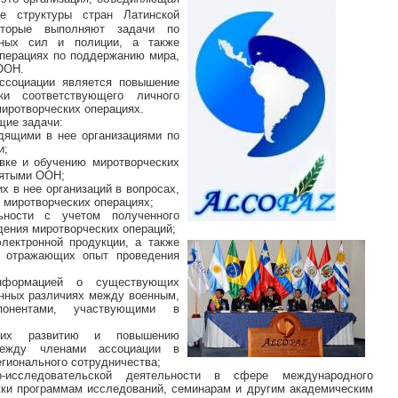
е структуры стран Латинской
оторые выполняют задачи по
нных сил и полиции, а также
операциях по поддержанию мира,
ООН.
ссоциации является повышение
ки соответствующего личного
миротворческих операциях.
ие задачи:
дящими в нее организациями по
и;
овке и обучению миротворческих
нятыми ООН;
х в нее организаций в вопросах,
 миротворческих операциях;
ьности с учетом полученного
едения миротворческих операций;
электронной продукции, а также
, отражающих опыт проведения
нформацией о существующих
онных различиях между военным,
понентами, участвующими в
ющих развитию и повышению
между членами ассоциации в
егионального сотрудничества;
о-исследовательской деятельности в сфере международного
жки программам исследований, семинарам и другим академическим