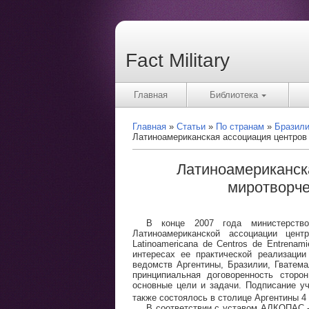
Fact Military
Главная
Библиотека
Главная
Статьи
По странам
Бразил
Латиноамериканская ассоциация центров
Латиноамериканск
миротворче
В конце 2007 года министерство
Латиноамериканской ассоциации цент
Latinoamericana de Centros de Entrenam
интересах ее практической реализаци
ведомств Аргентины, Бразилии, Гватема
принципиальная договоренность сторо
основные цели и задачи. Подписание уч
также состоялось в столице Аргентины 4 
В соответствии с уставом АЛКОПАС 