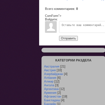
Всего комментариев
:
0
ComForm">
Войдите:
Отправить
КАТЕГОРИИ РАЗДЕЛА
Австралия
[21]
Австрия
[10]
Азербайджан
[4]
Албания
[6]
Алжир
[12]
Ангола
[3]
Аргентина
[12]
Армения
[2]
Афганистан
[19]
Бангладеш
[4]
Бахрейн
[1]