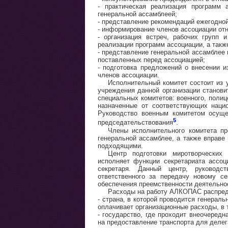
- практическая реализация программ 
генеральной ассамблеей;
- представление рекомендаций ежегодно
- информирование членов ассоциации от
- организация встреч, рабочих групп 
реализации программ ассоциации, а так
- представление генеральной ассамблее
поставленных перед ассоциацией;
- подготовка предложений о внесении и
членов ассоциации.
Исполнительный комитет состоит из 
учреждения данной организации станови
специальных комитетов: военного, полице
назначенные от соответствующих наци
Руководство военным комитетом осуще
5
председательствования
.
Члены исполнительного комитета пр
генеральной ассамблее, а также вправе
подходящими.
Центр подготовки миротворческих 
исполняет функции секретариата ассоц
секретаря. Данный центр, руководст
ответственного за передачу новому с
обеспечения преемственности деятельнос
Расходы на работу АЛКОПАС распре
- страна, в которой проводится генераль
оплачивает организационные расходы, в 
- государство, где проходит внеочередн
на предоставление транспорта для делег