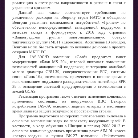
реализацию в свете роста напряженности в регионе в связи с
украинским кризисом.
Данный шаг также соответствует требованию по
увеличению расходов на оборону стран НАТО и обещанию
Венгрии увеличить возможности истребителей «Грипен» по
обеспечению непосредственной авиационной поддержки в
качестве вклада в формируемую к 2016 году странами
«Вышеградской группы» многонациональную боевую
тактическую группу (МБТГ) Евросоюза. Ассигновав 13 млн дол,
Венгрия могла бы стать вторым по величине донором в проекте
создания МБТГ ЕС.
Для JAS-39C/D компания «Сааб» предлагает пакет
модернизации «Блок MS 20», который включает повышение
возможностей авиационной поддержки, интеграцию авиабомб
малого диаметра GBU-39, совершенствование РЛС, системы
связи «Линк-16», возможность применения в ночное время с
использованием модульного разведывательного контейнера SPK
39 и оснащение системой предупреждения о столкновении с
землей GCAS.
Реализация программы также означает изменение концепции
применения состоящих на вооружении ВВС Венгрии
истребителей JAS-39, основной задачей которых в настоящее
время является защита воздушного пространства страны.
Программа подготовки венгерских пилотов также включала в
основном выполнение задач по перехвату воздушных целей. В
частности, в ходе обучения в Швеции в период 2008-2012 гг.
основное внимание уделялось применению ракет AIM-9L класса
«воздух-воздух» и пушки BK-27 компании «Рейнметалл»