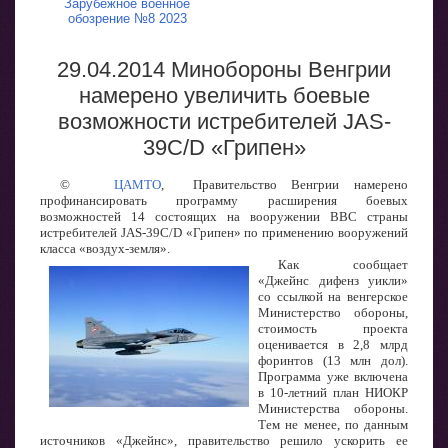
Зарубежное военное
обозрение №8 2023
29.04.2014 Минобороны Венгрии
намерено увеличить боевые
возможности истребителей JAS-
39C/D «Грипен»
©
ЦАМТО
, Правительство Венгрии намерено
профинансировать программу расширения боевых
возможностей 14 состоящих на вооружении ВВС страны
истребителей JAS-39C/D «Грипен» по применению вооружений
класса «воздух-земля».
Как сообщает
«Джейнс дифенз уикли»
со ссылкой на венгерское
Министерство обороны,
стоимость проекта
оценивается в 2,8 млрд
форинтов (13 млн дол).
Программа уже включена
в 10-летний план НИОКР
Министерства обороны.
Тем не менее, по данным
источников «Джейнс», правительство решило ускорить ее