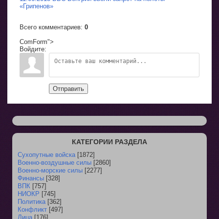
«Грипенов»
Всего комментариев
:
0
ComForm">
Войдите:
Отправить
КАТЕГОРИИ РАЗДЕЛА
Сухопутные войска
[1872]
Военно-воздушные силы
[2860]
Военно-морские силы
[2277]
Финансы
[328]
ВПК
[757]
НИОКР
[745]
Политика
[362]
Конфликт
[497]
Лица
[176]