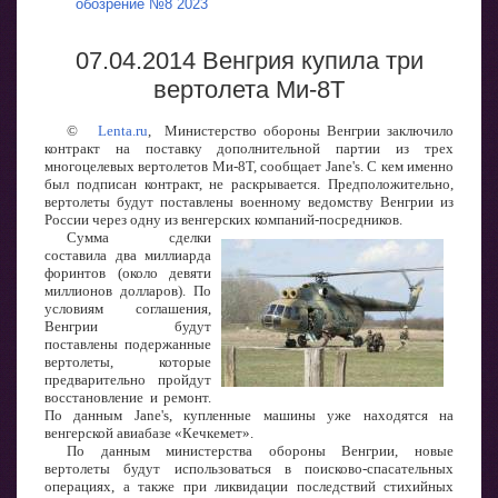
обозрение №8 2023
07.04.2014 Венгрия купила три
вертолета Ми-8Т
©
Lenta.ru
, Министерство обороны Венгрии заключило
контракт на поставку дополнительной партии из трех
многоцелевых вертолетов Ми-8Т, сообщает Jane's. С кем именно
был подписан контракт, не раскрывается. Предположительно,
вертолеты будут поставлены военному ведомству Венгрии из
России через одну из венгерских компаний-посредников.
Сумма сделки
составила два миллиарда
форинтов (около девяти
миллионов долларов). По
условиям соглашения,
Венгрии будут
поставлены подержанные
вертолеты, которые
предварительно пройдут
восстановление и ремонт.
По данным Jane's, купленные машины уже находятся на
венгерской авиабазе «Кечкемет».
По данным министерства обороны Венгрии, новые
вертолеты будут использоваться в поисково-спасательных
операциях, а также при ликвидации последствий стихийных