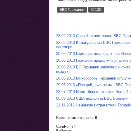
ВВС Германии
C-130
28.02.2013 Cassidian поставила ВВС Герма
22.03.2013 Командование ВВС Германии 
сентябре
30.05.2013 Германия планирует приобре
10.06.2013 Германия продолжит участие
20.06.2013 ВС Германии заключили контр
воздух»
26.06.2013 Минобороны Германии опублик
29.06.2013 «Прощай, «Фантом» - ВВС Ге
23.07.2013 Налет беспилотников Heron-1
05.09.2013 США подарили ВВС Боливии 
21.11.2013 Немецкие истребители Torna
Всего комментариев
:
0
ComForm">
Войдите: