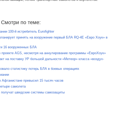
Смотри по теме:
нии 100-й истребитель Eurofighter
планирует принять на вооружение первый БЛА RQ-4E «Евро Хоук» в
сти 16 вооруженных БЛА
 в проекте AGS, несмотря на аннулирование программы «ЕвроХоук»
акт на поставку УР большой дальности «Метеор» класса «воздух-
овало статистику потерь БЛА в боевых операциях
рмании
 в Афганистане превысил 15 тысяч часов
четыре самолета
do получат шведские системы самозащиты