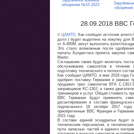
Зарубежное военное
Зарубежно
обозрение №10 2023
обозрение
28.09.2018 ВВС 
©
ЦАМТО
, Как сообщил источник агентст
долл.) будет выделено на покупку для 
от A-400M, могут выполнять взлет/посад
Это стало возможным после одобрени
палаты Бундестага проекта закупки са
Martin.
Соглашение также будет включать поста
обслуживание самолетов в течение
подготовку технического и летного соста
Как сообщал ЦАМТО, в мае 2018 года Г
одобрил поставку Германии в рамках 
продажи» трех самолетов ВТА C-130J-3
заправщиков KC-130J, а также двигател
тренажеров и услуг. Общая стоимость пр
ВВС Германии будут применять само
десантирования в составе французско
подписанного 18 октября 2017 год
приобретенные ВВС Франции и Германии
2021 году.
В составе единой эскадрильи будет о
техническим персоналом, а техническая
пула запасных частей и единого контра
топливом в воздухе самолетов истребите