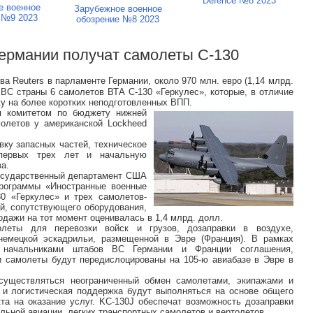
Defence №8 2023
е военное
Зарубежное военное
 №9 2023
обозрение №8 2023
Германии получат самолеты C-130
ва Reuters в парламенте Германии, около 970 млн. евро (1,14 млрд.
ВВС страны 6 самолетов ВТА C-130 «Геркулес», которые, в отличие
ку на более коротких неподготовленных ВПП.
я комитетом по бюджету нижней
молетов у американской Lockheed
вку запасных частей, техническое
 первых трех лет и начальную
ва.
осударственный департамент США
программы «Иностранные военные
0 «Геркулес» и трех самолетов-
ей, сопутствующего оборудования,
одажи на тот момент оценивалась в 1,4 млрд. долл.
леты для перевозки войск и грузов, дозаправки в воздухе,
-немецкой эскадрильи, размещенной в Эвре (Франция). В рамках
а начальниками штабов ВС Германии и Франции соглашения,
 самолеты будут передислоцированы на 105-ю авиабазе в Эвре в
существляться неограниченный обмен самолетами, экипажами и
 и логистическая поддержка будут выполняться на основе общего
кта на оказание услуг. KC-130J обеспечат возможность дозаправки
льной авиации, легких транспортных самолетов и вертолетов.