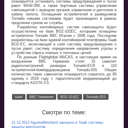
планируется установить системы предупреждения о пуске
ракет MAW-300, а также бортовые системы управления
самозащитой с выводом органов управления и дисплеев в
кабину пилота. Оснащение истребителей и разведчиков
Tornado новыми системами будет произведено в рамках
продления сроков их службы.
Разработка контейнерных систем самозащиты будет
осуществлена на базе BOZ-102EC, которыми оснащены
истребители Tornado ВВС Италии с 2008 года. Последние
разработаны на базе единой контейнерной платформы Saab
BOZ-EC, включающей в себя систему предупреждения о
пуске ракет, систему определения направления угрозы и
устройства сброса ложных и тепловых целей.
По данным Flightglobal MiliCAS, в настоящее время на
вооружении ВВС Германии стоят 31 самолет
радиоэлектронной разведки Tornado-ECR и 110
истребителей-бомбардировщиков Tornado-IDS. Общее
количество таких самолетов планируется сократить до 85
единиц к 2018 году с параллельной модернизацией до
стандарта ASSTA 3.0.
saab
ВВС Германии
BOZ-101EC
Tornado-IDS
Смотри по теме:
21.12.2012 AgustaWestland заказала в Saab системы
защиты вертолетов