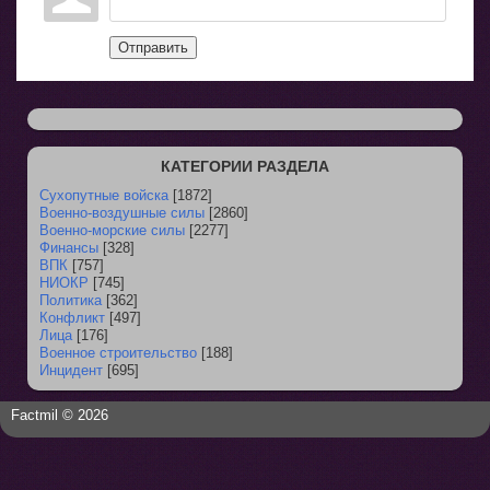
Отправить
КАТЕГОРИИ РАЗДЕЛА
Сухопутные войска
[1872]
Военно-воздушные силы
[2860]
Военно-морские силы
[2277]
Финансы
[328]
ВПК
[757]
НИОКР
[745]
Политика
[362]
Конфликт
[497]
Лица
[176]
Военное строительство
[188]
Инцидент
[695]
Factmil © 2026