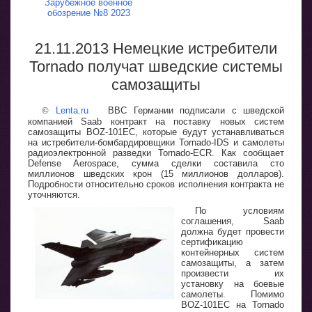
Зарубежное военное
обозрение №8 2023
21.11.2013 Немецкие истребители
Tornado получат шведские системы
самозащиты
©
Lenta.ru
ВВС Германии подписали с шведской
компанией Saab контракт на поставку новых систем
самозащиты BOZ-101EC, которые будут устанавливаться
на истребители-бомбардировщики Tornado-IDS и самолеты
радиоэлектронной разведки Tornado-ECR. Как сообщает
Defense Aerospace, сумма сделки составила сто
миллионов шведских крон (15 миллионов долларов).
Подробности относительно сроков исполнения контракта не
уточняются.
По условиям
соглашения, Saab
должна будет провести
сертификацию
контейнерных систем
самозащиты, а затем
произвести их
установку на боевые
самолеты. Помимо
BOZ-101EC на Tornado