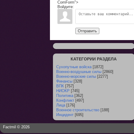
ComForm">
Войдите:
Отправить
КАТЕГОРИИ РАЗДЕЛА
Сухопутные войска
[1872]
Военно-воздушные силы
[2860]
Военно-морские силы
[2277]
Финансы
[328]
ВПК
[757]
НИОКР
[745]
Политика
[362]
Конфликт
[497]
Лица
[176]
Военное строительство
[188]
Инцидент
[695]
Factmil © 2026