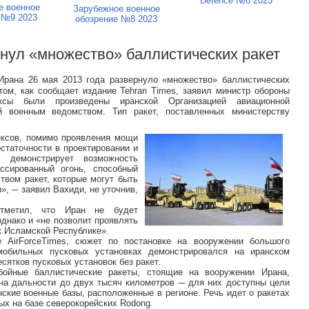
Defence №8 2023
е военное
Зарубежное военное
 №9 2023
обозрение №8 2023
рнул «множество» баллистических ракет
ана 26 мая 2013 года развернуло «множество» баллистических
том, как сообщает издание Tehran Times, заявил министр обороны
сы были произведены иранской Организацией авиационной
й военным ведомством. Тип ракет, поставленных министерству
ексов, помимо проявления мощи
статочности в проектировании и
я, демонстрирует возможность
ссированный огонь, способный
твом ракет, которые могут быть
, ─ заявил Вахиди, не уточнив,
тметил, что Иран не будет
однако и «не позволит проявлять
к Исламской Республике».
е AirForceTimes, сюжет по постановке на вооружении большого
мобильных пусковых установках демонстрировался на иранском
сятков пусковых установок без ракет.
ойные баллистические ракеты, стоящие на вооружении Ирана,
на дальности до двух тысяч километров ─ для них доступны цели
нские военные базы, расположенные в регионе. Речь идет о ракетах
ых на базе северокорейских Rodong.