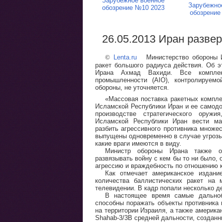
Зарубежное военное
Зарубежно
обозрение №10 2023
обозрение
26.05.2013 Иран разве
©
Lenta.ru
Министерство обороны Ир
ракет большого радиуса действия. Об э
Ирана Ахмад Вахиди. Все комплек
промышленности (AIO), контролируемо
обороны, не уточняется.
«Массовая поставка ракетных компл
Исламской Республики Иран и ее самодо
производстве стратегического оружи
Исламской Республики Иран вести ма
разбить агрессивного противника множес
выпущены одновременно в случае угрозы»
какие враги имеются в виду.
Министр обороны Ирана также о
развязывать войну с кем бы то ни было, 
агрессию и враждебность по отношению 
Как отмечает американское издани
количества баллистических ракет на 
телевидении. В кадр попали несколько де
В настоящее время самые дальноб
способны поражать объекты противника 
на территории Израиля, а также америка
Shahab-3/3B средней дальности, созданн