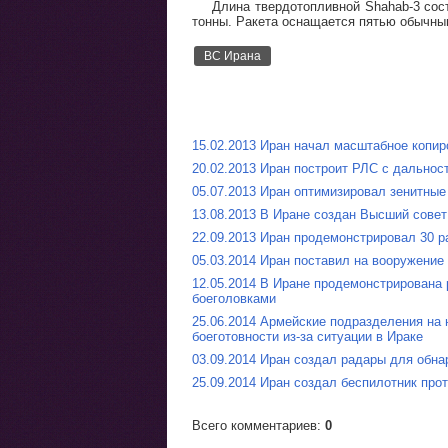
Длина твердотопливной Shahab-3 сост
тонны. Ракета оснащается пятью обычны
ВС Ирана
15.02.2013 Иран начал масштабное копир
20.02.2013 Иран построит РЛС с дально
05.07.2013 Иран оптимизировал зенитные
13.08.2013 В Иране создан Высший совет
22.09.2013 Иран продемонстрировал 30 р
05.03.2014 Иран поставил на вооружение
12.05.2014 В Иране продемонстрирована
боеголовками
25.06.2014 Армейские подразделения на 
боеготовности из-за ситуации в Ираке
03.09.2014 Иран создал радары для обн
25.09.2014 Иран создал беспилотник пр
Всего комментариев
:
0