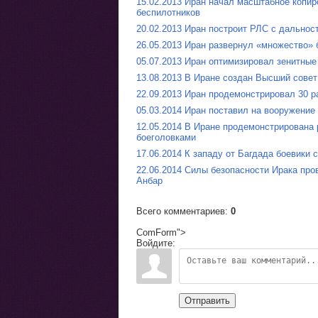
15.02.2013 Иран начал масштабное копир
беспилотников
20.02.2013 Иран построит РЛС с дально
26.05.2013 Иран развернул «множество» 
05.07.2013 Иран оптимизировал зенитные
13.08.2013 В Иране создан Высший совет
22.09.2013 Иран продемонстрировал 30 р
05.03.2014 Иран поставил на вооружение
12.05.2014 В Иране продемонстрирована
боеголовками
17.06.2014 К западу от Багдада боевики 
22.06.2014 Силы безопасности Ирака про
Анбар
Всего комментариев
:
0
ComForm">
Войдите:
Отправить