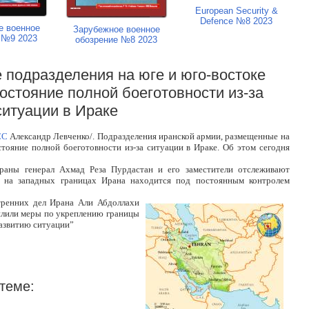
European Security &
Defence №8 2023
е военное
Зарубежное военное
 №9 2023
обозрение №8 2023
 подразделения на юге и юго-востоке
остояние полной боеготовности из-за
ситуации в Ираке
СС
Александр Левченко/. Подразделения иранской армии, размещенные на
стояние полной боеготовности из-за ситуации в Ираке. Об этом сегодня
аны генерал Ахмад Реза Пурдастан и его заместители отслеживают
ия на западных границах Ирана находится под постоянным контролем
тренних дел Ирана Али Абдоллахи
илили меры по укреплению границы
развитию ситуации”
теме: