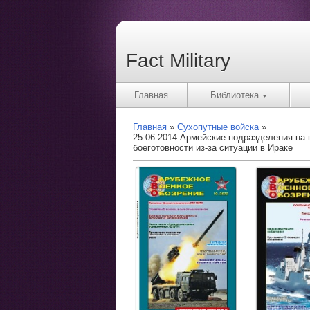
Fact Military
Главная
Библиотека
Главная
Сухопутные войска
25.06.2014 Армейские подразделения на 
боеготовности из-за ситуации в Ираке