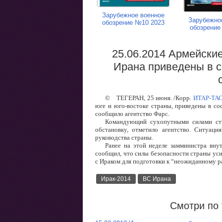
Зарубежное военное
Зарубежно
обозрение №10 2023
обозрение
25.06.2014 Армейские
Ирана приведены в с
©
ТЕГЕРАН, 25 июня. /Корр.
ИТАР-ТА
юге и юго-востоке страны, приведены в со
сообщило агентство Фарс.
Командующий сухопутными силами стр
обстановку, отметило агентство. Ситуац
руководства страны.
Ранее на этой неделе замминистра вну
сообщил, что силы безопасности страны ус
с Ираком для подготовки к “неожиданному 
Ирак-2014
ВС Ирана
Смотри по 