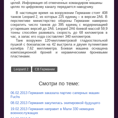
целей. Информация об отмеченных командиром машины
целях по цифровому каналу передается наводчику.
В настоящее время на вооружении Германии стоят 408
танков Leopard 2, из которых 225 единиц ─ в версии 2A6. В
перспективе министерство обороны Германии намерено
сократить число танков до 395 единиц с модернизацией
устаревших версий до 2A6. Leopard 2A6 боевой массой 59,9
тонны способен развивать скорость до 68 километров в
час, а запас его хода составляет 340 километров.
Танк вооружен 120-миллиметровой гладкоствольной
пушкой с боезапасом на 42 выстрела и двумя пулеметами
калибра 7,62 миллиметра. Боевая машина оснащена
композиционной броней и керамическими броневыми
пластинами.
Leopard 2
СВ Германии
Смотри по теме:
06.02.2013 Германия заказала партию саперных машин
Fuchs
08.02.2013 Германия закупилась экипировкой будущего
19.02.2013 Германия направит в Мали 330 немецких
военнослужащих