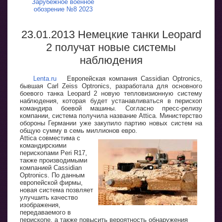
Зарубежное военное
обозрение №8 2023
23.01.2013 Немецкие танки Leopard
2 получат новые системы
наблюдения
Lenta.ru
Европейская компания Cassidian Optronics,
бывшая Carl Zeiss Optronics, разработала для основного
боевого танка Leopard 2 новую тепловизионную систему
наблюдения, которая будет устанавливаться в перископ
командира боевой машины. Согласно пресс-релизу
компании, система получила название Attica. Министерство
обороны Германии уже закупило партию новых систем на
общую сумму в семь миллионов евро.
Attica совместима с
командирскими
перископами Peri R17,
также производимыми
компанией Cassidian
Optronics. По данным
европейской фирмы,
новая система позвляет
улучшить качество
изображения,
передаваемого в
перископе, а также повысить вероятность обнаружения