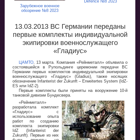
Defence №8 2023
Зарубежное военное
обозрение №8 2023
13.03.2013 ВС Германии переданы
первые комплекты индивидуальной
экипировки военнослужащего
«Гладиус»
ЦАМТО
, 13 марта. Компания «Рейнметалл» объявила о
состоявшейся в Рупольдинге церемонии передачи ВС
Германии первых комплектов индивидуальной экипировки
военнослужащего «Гладиус» (Gladius), также носящих
обозначение Infanterist der Zukunft – Erweitertes System (IdZ-
ES или IdZ-2).
Первые комплекты были приняты на вооружение 10-й
танковой дивизии Бундесвера.
«Рейнметалл»
разработала комплект
«Гладиус» с
использование опыта
работ по созданию
комплекта экипировки
IdZ (Infanterist der
Zukunft). Первые из них
были приняты на