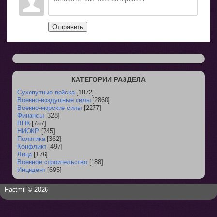
Отправить
КАТЕГОРИИ РАЗДЕЛА
Сухопутные войска
[1872]
Военно-воздушные силы
[2860]
Военно-морские силы
[2277]
Финансы
[328]
ВПК
[757]
НИОКР
[745]
Политика
[362]
Конфликт
[497]
Лица
[176]
Военное строительство
[188]
Инцидент
[695]
Factmil © 2026