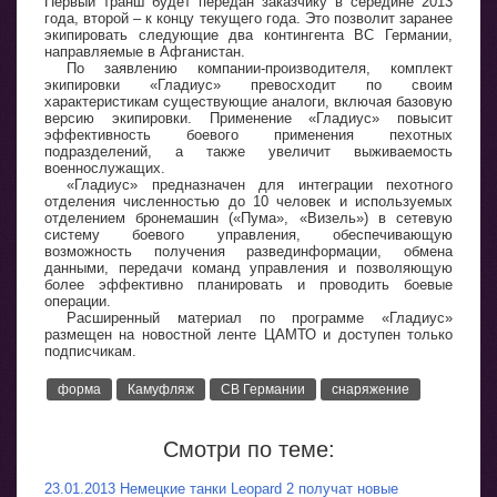
Первый транш будет передан заказчику в середине 2013
года, второй – к концу текущего года. Это позволит заранее
экипировать следующие два контингента ВС Германии,
направляемые в Афганистан.
По заявлению компании-производителя, комплект
экипировки «Гладиус» превосходит по своим
характеристикам существующие аналоги, включая базовую
версию экипировки. Применение «Гладиус» повысит
эффективность боевого применения пехотных
подразделений, а также увеличит выживаемость
военнослужащих.
«Гладиус» предназначен для интеграции пехотного
отделения численностью до 10 человек и используемых
отделением бронемашин («Пума», «Визель») в сетевую
систему боевого управления, обеспечивающую
возможность получения развединформации, обмена
данными, передачи команд управления и позволяющую
более эффективно планировать и проводить боевые
операции.
Расширенный материал по программе «Гладиус»
размещен на новостной ленте ЦАМТО и доступен только
подписчикам.
форма
Камуфляж
СВ Германии
снаряжение
Смотри по теме:
23.01.2013 Немецкие танки Leopard 2 получат новые