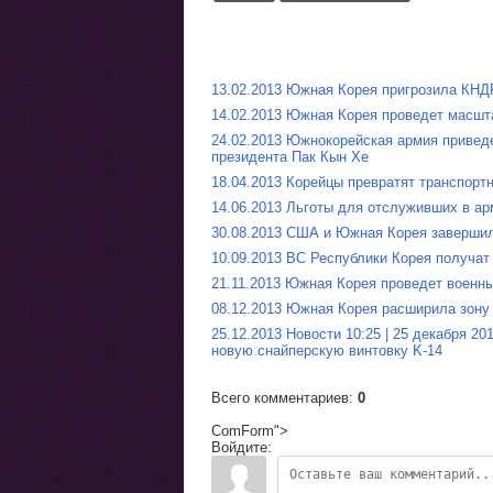
13.02.2013 Южная Корея пригрозила КНД
14.02.2013 Южная Корея проведет масш
24.02.2013 Южнокорейская армия привед
президента Пак Кын Хе
18.04.2013 Корейцы превратят транспорт
14.06.2013 Льготы для отслуживших в а
30.08.2013 США и Южная Корея заверши
10.09.2013 ВС Республики Корея получат
21.11.2013 Южная Корея проведет военн
08.12.2013 Южная Корея расширила зону
25.12.2013 Новости 10:25 | 25 декабря 
новую снайперскую винтовку K-14
Всего комментариев
:
0
ComForm">
Войдите: