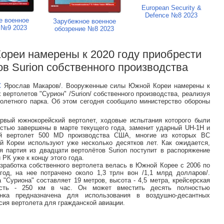
European Security &
Defence №8 2023
е военное
Зарубежное военное
 №9 2023
обозрение №8 2023
ореи намерены к 2020 году приобрести
ов Surion собственного производства
С
Ярослав Макаров/. Вооруженные силы Южной Кореи намерены к
 вертолетов "Сурион" /Surion/ собственного производства, реализуя
олетного парка. Об этом сегодня сообщило министерство обороны
рвый южнокорейский вертолет, ходовые испытания которого были
стью завершены в марте текущего года, заменит ударный UH-1H и
ий вертолет 500 MD производства США, многие из которых ВС
 Кореи используют уже несколько десятков лет. Как ожидается,
я партия из двадцати вертолётов Surion поступит в распоряжение
 РК уже к концу этого года.
зработка собственного вертолета велась в Южной Корее с 2006 по
год, на нее потрачено около 1,3 трлн вон /1,1 млрд долларов/.
 "Суриона" составляет 19 метров, высота - 4,5 метра, крейсерская
ость - 250 км в час. Он может вместить десять полностью
нка предназначена для использования в воздушно-десантных
рсия вертолета для гражданской авиации.