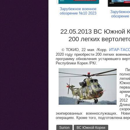
Зарубежное военное
Зарубежно
обозрение №10 2023
обозрение
22.05.2013 ВС Южной К
200 легких вертолет
©
ТОКИО, 22 мая. /Корр.
ИТАР-ТАС
2020 году приобрести 200 легких военных
программу обновления устаревшего верт
Республики Корея /РК/.
Пе
полно
легк
Южной
перва
армии
Ра
2012 
Длина
скор
экипированных военнослужащих. Нови
операциях. Кроме того, подготовлена ве
Surion
ВС Южной Кореи