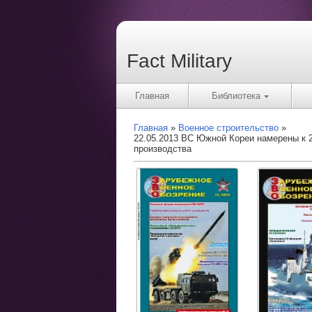
Fact Military
Главная
Библиотека
Главная
Военное строительство
22.05.2013 ВС Южной Кореи намерены к 2
производства