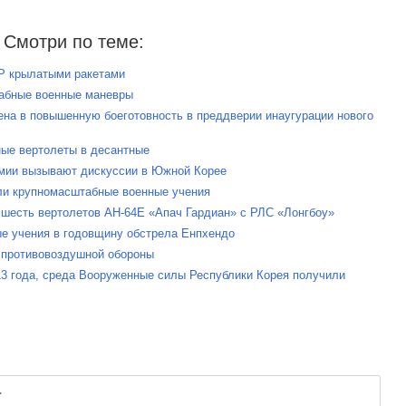
Смотри по теме:
Р крылатыми ракетами
табные военные маневры
ена в повышенную боеготовность в преддверии инаугурации нового
ные вертолеты в десантные
рмии вызывают дискуссии в Южной Корее
ли крупномасштабные военные учения
 шесть вертолетов AH-64E «Апач Гардиан» с РЛС «Лонгбоу»
ые учения в годовщину обстрела Енпхендо
 противовоздушной обороны
2013 года, среда Вооруженные силы Республики Корея получили