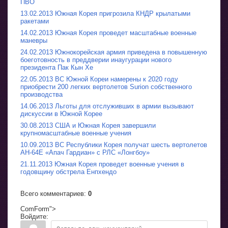
ПВО
13.02.2013 Южная Корея пригрозила КНДР крылатыми
ракетами
14.02.2013 Южная Корея проведет масштабные военные
маневры
24.02.2013 Южнокорейская армия приведена в повышенную
боеготовность в преддверии инаугурации нового
президента Пак Кын Хе
22.05.2013 ВС Южной Кореи намерены к 2020 году
приобрести 200 легких вертолетов Surion собственного
производства
14.06.2013 Льготы для отслуживших в армии вызывают
дискуссии в Южной Корее
30.08.2013 США и Южная Корея завершили
крупномасштабные военные учения
10.09.2013 ВС Республики Корея получат шесть вертолетов
AH-64E «Апач Гардиан» с РЛС «Лонгбоу»
21.11.2013 Южная Корея проведет военные учения в
годовщину обстрела Енпхендо
Всего комментариев
:
0
ComForm">
Войдите: