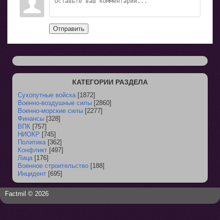
Отправить
КАТЕГОРИИ РАЗДЕЛА
Сухопутные войска
[1872]
Военно-воздушные силы
[2860]
Военно-морские силы
[2277]
Финансы
[328]
ВПК
[757]
НИОКР
[745]
Политика
[362]
Конфликт
[497]
Лица
[176]
Военное строительство
[188]
Инцидент
[695]
Factmil © 2026