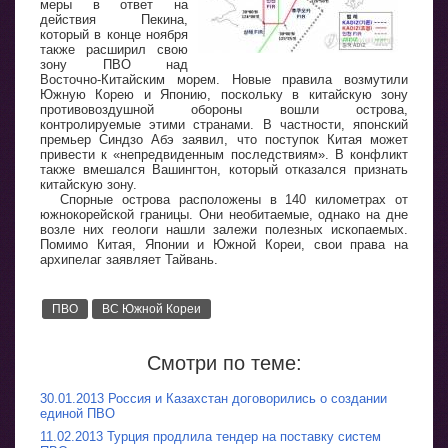
меры в ответ на
действия Пекина,
который в конце ноября
также расширил свою
зону ПВО над
Восточно-Китайским морем. Новые правила возмутили
Южную Корею и Японию, поскольку в китайскую зону
противовоздушной обороны вошли острова,
контролируемые этими странами. В частности, японский
премьер Синдзо Абэ заявил, что поступок Китая может
привести к «непредвиденным последствиям». В конфликт
также вмешался Вашингтон, который отказался признать
китайскую зону.
Спорные острова расположены в 140 километрах от
южнокорейской границы. Они необитаемые, однако на дне
возле них геологи нашли залежи полезных ископаемых.
Помимо Китая, Японии и Южной Кореи, свои права на
архипелаг заявляет Тайвань.
ПВО
ВС Южной Кореи
Смотри по теме:
30.01.2013 Россия и Казахстан договорились о создании
единой ПВО
11.02.2013 Турция продлила тендер на поставку систем