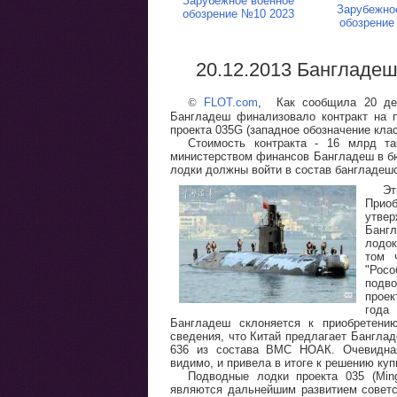
Зарубежное военное
Зарубежно
обозрение №10 2023
обозрение
20.12.2013 Бангладеш
©
FLOT.com
,
Как сообщила 20 де
Бангладеш финализовало контракт на 
проекта 035G (западное обозначение кла
Стоимость контракта - 16 млрд т
министерством финансов Бангладеш в бю
лодки должны войти в состав бангладешс
Эт
Прио
утвер
Банг
лодок
том 
"Рос
подво
проек
года
Бангладеш склоняется к приобретени
сведения, что Китай предлагает Бангла
636 из состава ВМС НОАК. Очевидная 
видимо, и привела в итоге к решению куп
Подводные лодки проекта 035 (Min
являются дальнейшим развитием советск