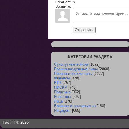
ComForm">
Войдите:
Отправить
КАТЕГОРИИ РАЗДЕЛА
Сухопутные войска
[1872]
Военно-воздушные силы
[2860]
Военно-морские силы
[2277]
Финансы
[328]
ВПК
[757]
НИОКР
[745]
Политика
[362]
Конфликт
[497]
Лица
[176]
Военное строительство
[188]
Инцидент
[695]
Factmil © 2026