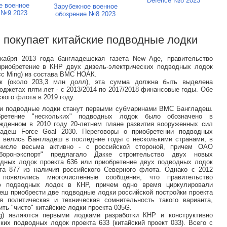
Defence №8 2023
е военное
Зарубежное военное
 №9 2023
обозрение №8 2023
 покупает китайские подводные лодки
кабря 2013 года бангладешская газета New Age, правительство
приобретение в КНР двух дизель-электрических подводных лодок
сс Ming) из состава ВМС НОАК.
ак (около 203,3 млн долл), эта сумма должна быть выделена
джетах пяти лет - с 2013/2014 по 2017/2018 финансовые годы. Обе
кого флота в 2019 году.
и подводные лодки станут первыми субмаринами ВМС Бангладеш.
бретение "нескольких" подводных лодок было обозначено в
жденном в 2010 году 20-летнем плане развития вооруженных сил
ладеш Force Goal 2030. Переговоры о приобретении подводных
 велись Бангладеш в последние годы с несколькими странами, в
числе весьма активно - с российской стороной, причем ОАО
оборонэкспорт" предлагало Дакке строительство двух новых
дных лодок проекта 636 или приобретение двух подводных лодок
та 877 из наличия российского Северного флота. Однако с 2012
 появлялись многочисленные сообщения, что правительство
ю подводных лодок в КНР, причем одно время циркулировали
деш приобрести две подводные лодки российской постройки проекта
политическая и техническая сомнительность такого варианта,
ить "чисто" китайские лодки проекта 035G.
g) являются первыми лодками разработки КНР и конструктивно
их подводных лодок проекта 633 (китайский проект 033). Всего с