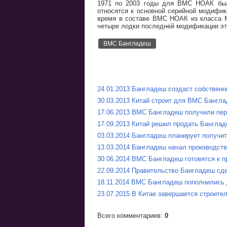
1971 по 2003 годы для ВМС НОАК была
относятся к основной серийной модифик
время в составе ВМС НОАК из класса Mi
четыре лодки последней модификации эт
ВМС Бангладеш
24.01.2013 Бангладеш создаст собствен
30.03.2013 Китай строит для ВМС Бангла
17.06.2013 ВМС Бангладеш получили пе
17.09.2013 Китай решил продать Бангла
03.03.2014 Бангладеш планирует получит
13.03.2014 Бангладеш начал производст
30.06.2014 ВМС Бангладеш готовятся к п
22.09.2014 Правительство Бангладеш сд
18.11.2014 ВМС Бангладеш пополнились
23.07.2015 В Китае завершается строит
Всего комментариев
:
0