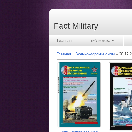
Fact Military
Главная
Библиотека
Главная
Военно-морские силы
20.12.