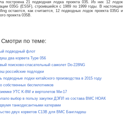
 построена 21 подводная лодка проекта 035. Из них 12 лодок
ации 035G (ES5F), строившейся с 1989 по 1999 годы. В настоящее
ng остаются, как считается, 12 подводных лодок проекта 035G и
ого проекта 035В.
Смотри по теме:
ный подводный флот
деш два корвета Type 056
рвый поисково-спасательный самолет Do-228NG
деш российские подлодки
ь подводные лодки китайского производства в 2015 году
во собственных беспилотников
риемке УТС K-8W и вертолетов Ми-17
елало выбор в пользу закупки ДЭПЛ из состава ВМС НОАК
 двумя танкодесантными катерами
ельство двух корветов C13B для ВМС Бангладеш