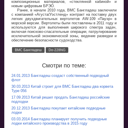
композиционных материалов, «стеклянной кабиной» и
новым цифровым БРЭО.
Ранее, в начале 2010 года, ВМС Бангладеш заключили
с компанией «Агуста/Уэстленд» контракт на поставку двух
легких двухдвигательных вертолетов AW-109 «Пауэр» в
морской версии. Вертолеты были поставлены в 2011 году и
используются для выполнения широкого спектра задач,
включая поисково-спасательные операции, патрулирование
исключительной экономической зоны, ведение разведки и
обеспечение безопасности судоходства.
ВМС Бангладеш
Do-228NG
Смотри по теме:
24.01.2013 Бангладеш создаст собственный подводный
флот
30.03.2013 Китай строит для ВМС Бангладеш два корвета
Type 056
17.09.2013 Китай решил продать Бангладеш российские
подлодки
20.12.2013 Бангладеш покупает китайские подводные
лодки
03.03.2014 Бангладеш планирует получить подводные
лодки китайского производства в 2015 году