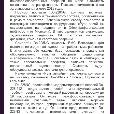
поисково-спасательных операций на море. Стоимость
соглашения не раскрывалась. Поставка самолетов была
запланирована на лето 2013 года.
Помимо поставки Do-228NG, контракт включает
подготовку летного и технического состава, обслуживание
и ремонт самолетов. Завершающую сборку самолетов и
интеграцию необходимого оборудования «Руаг авиэйшн»
осуществляет на предприятии в Оберпфаффенхофене
(поблизости от Мюнхена). В изготовлении комплектующих
задействована индийская ХАЛ, которая поставляет
фюзеляж, крылья и хвостовое оперение.
Самолеты Do-228NG заказаны ВМС Бангладеш для
выполнения задач наблюдения за прибрежными районами.
В этих целях обе машины будут оснащены специальным
оборудованием, включая обзорный радиолокатор
«Телефоникс» RDR-1700B, системы связи и навигации, а
также спасательные средства, включая поисково-
спасательный радиопеленгатор. Самолеты будут
оборудованы шестью местами для операторов.
Ранее компания «Руаг авиэйшн» заключила контракты
на поставку самолетов Do-228NG в Японию, Норвегию и
Германию.
Do-228NG, являющийся модернизированной версией Do-
228-212, представляет собой многофункциональный
турбовинтовой самолет, который рассчитан на перевозку до
19 пассажиров. Он может трансформироваться для
выполнения различных задач, включая морское
наблюдение, контроль приграничных районов, обнаружение
нефтяных пятен и т.д. От своего предшественника Do-
228NG отличается пятилопастными винтами из