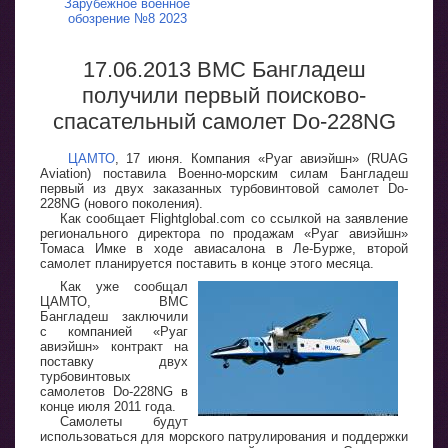
Зарубежное военное
обозрение №8 2023
17.06.2013 ВМС Бангладеш
получили первый поисково-
спасательный самолет Do-228NG
ЦАМТО
, 17 июня. Компания «Руаг авиэйшн» (RUAG
Aviation) поставила Военно-морским силам Бангладеш
первый из двух заказанных турбовинтовой самолет Do-
228NG (нового поколения).
Как сообщает Flightglobal.com со ссылкой на заявление
регионального директора по продажам «Руаг авиэйшн»
Томаса Имке в ходе авиасалона в Ле-Бурже, второй
самолет планируется поставить в конце этого месяца.
Как уже сообщал
ЦАМТО, ВМС
Бангладеш заключили
с компанией «Руаг
авиэйшн» контракт на
поставку двух
турбовинтовых
самолетов Do-228NG в
конце июля 2011 года.
Самолеты будут
использоваться для морского патрулирования и поддержки