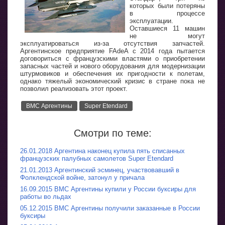
которых были потеряны
в процессе
эксплуатации.
Оставшиеся 11 машин
не могут
эксплуатироваться из-за отсутствия запчастей.
Аргентинское предприятие FAdeA с 2014 года пытается
договориться с французскими властями о приобретении
запасных частей и нового оборудования для модернизации
штурмовиков и обеспечения их пригодности к полетам,
однако тяжелый экономический кризис в стране пока не
позволил реализовать этот проект.
ВМС Аргентины
Super Etendard
Смотри по теме:
26.01.2018 Аргентина наконец купила пять списанных
французских палубных самолетов Super Etendard
21.01.2013 Аргентинский эсминец, участвовавший в
Фолклендской войне, затонул у причала
16.09.2015 ВМС Аргентины купили у России буксиры для
работы во льдах
05.12.2015 ВМС Аргентины получили заказанные в России
буксиры