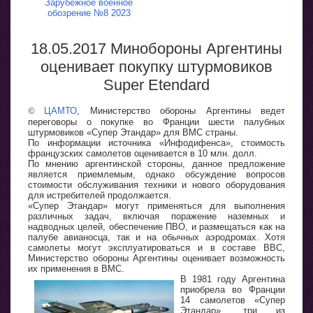
Зарубежное военное
обозрение №8 2023
18.05.2017 Минобороны Аргентины
оценивает покупку штурмовиков
Super Etendard
©
ЦАМТО
, Министерство обороны Аргентины ведет
переговоры о покупке во Франции шести палубных
штурмовиков «Супер Этандар» для ВМС страны.
По информации источника «Инфодифенса», стоимость
французских самолетов оценивается в 10 млн. долл.
По мнению аргентинской стороны, данное предложение
является приемлемым, однако обсуждение вопросов
стоимости обслуживания техники и нового оборудования
для истребителей продолжается.
«Супер Этандар» могут применяться для выполнения
различных задач, включая поражение наземных и
надводных целей, обеспечение ПВО, и размещаться как на
палубе авианосца, так и на обычных аэродромах. Хотя
самолеты могут эксплуатироваться и в составе ВВС,
Министерство обороны Аргентины оценивает возможность
их применения в ВМС.
В 1981 году Аргентина
приобрела во Франции
14 самолетов «Супер
Этандар», три из