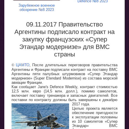
Defence №8 2023
Зарубежное военное
обозрение №8 2023
09.11.2017 Правительство
Аргентины подписало контракт на
закупку французских «Супер
Этандар модернизе» для ВМС
страны
©
ЦАМТО
, После длительных переговоров правительства
Аргентины и Франции подписали контракт на поставку ВМС
Аргентины пяти палубных штурмовиков «Супер Этандар
модернизе» (Super Etendard Modernise) из состава морской
авиации Франции.
Как сообщает Jane's Defence Weekly, контракт стоимостью
12,5 млн. евро (14,5 млн. долл.), помимо самолетов,
включает поставку тренажера и запасных двигателей. Все
поставки по контракту должны быть завершены к декабрю
2017 года.
Целью проекта является
обеспечение пригодности
к эксплуатации половины
из 10 самолетов «Супер
Этандар» ВМС