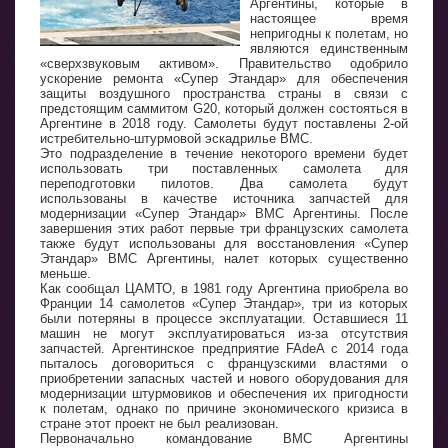
Аргентины, которые в
настоящее время
непригодны к полетам, но
являются единственным
«сверхзвуковым активом». Правительство одобрило
ускорение ремонта «Супер Этандар» для обеспечения
защиты воздушного пространства страны в связи с
предстоящим саммитом G20, который должен состояться в
Аргентине в 2018 году. Самолеты будут поставлены 2-ой
истребительно-штурмовой эскадрилье ВМС.
Это подразделение в течение некоторого времени будет
использовать три поставленных самолета для
переподготовки пилотов. Два самолета будут
использованы в качестве источника запчастей для
модернизации «Супер Этандар» ВМС Аргентины. После
завершения этих работ первые три французских самолета
также будут использованы для восстановления «Супер
Этандар» ВМС Аргентины, налет которых существенно
меньше.
Как сообщал ЦАМТО, в 1981 году Аргентина приобрела во
Франции 14 самолетов «Супер Этандар», три из которых
были потеряны в процессе эксплуатации. Оставшиеся 11
машин не могут эксплуатироваться из-за отсутствия
запчастей. Аргентинское предприятие FAdeA с 2014 года
пыталось договориться с французскими властями о
приобретении запасных частей и нового оборудования для
модернизации штурмовиков и обеспечения их пригодности
к полетам, однако по причине экономического кризиса в
стране этот проект не был реализован.
Первоначально командование ВМС Аргентины