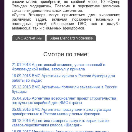
рассчитывало приобрести, по крайней мере, 10 «Супер
Этандар модернизе». Поэтому в перспективе возможен
заказ пяти дополнительных самолетов.
«Супер Этандар» могут применяться для выполнения
различных задач, включая поражение наземных и
надводных целей, обеспечение ПВО, как с палубы
авианосца, так и с обычных аэродромов.
ВМС Аргентины
Super Etendard Modernise
Смотри по теме:
21.01.2013 Аргентинский эсминец, участвовавший в
Фолклендской войне, затонул у причала
16.09.2015 ВМС Аргентины купили у России буксиры для
работы во льдах
05.12.2015 ВМС Аргентины получили заказанные в России
буксиры
05.04.2016 Аргентина возобновляет проект строительства
патрульных кораблей для ВМС страны
05.09.2016 ВМС Аргентины приступили к эксплуатации
приобретенных в России многоцелевых буксиров
09.12.2016 Аргентина намерена закупить израильские
катера-перехватчики класса «Шалдаг»
18.05.2017 Минобороны Аргентины оценивает покупку