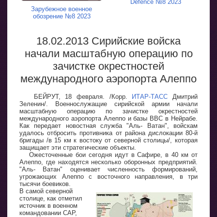
Defence №8 2023
Зарубежное военное
обозрение №8 2023
18.02.2013 Сирийские войска
начали масштабную операцию по
зачистке окрестностей
международного аэропорта Алеппо
БЕЙРУТ, 18 февраля. /Корр.
ИТАР-ТАСС
Дмитрий
Зеленин/. Военнослужащие сирийской армии начали
масштабную операцию по зачистке окрестностей
международного аэропорта Алеппо и базы ВВС в Нейрабе.
Как передает новостная служба "Аль- Ватан", войскам
удалось отбросить противника от района дислокации 80-й
бригады /в 15 км к востоку от северной столицы/, которая
защищает эти стратегические объекты.
Ожесточенные бои сегодня идут в Сафире, в 40 км от
Алеппо, где находятся несколько оборонных предприятий.
"Аль- Ватан" оценивает численность формирований,
угрожающих Алеппо с восточного направления, в три
тысячи боевиков.
В самой северной
столице, как отметил
источник в военном
командовании САР,