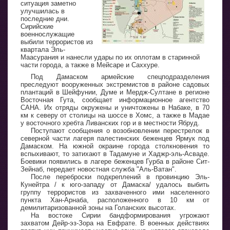
ситуация заметно
улучшилась в
последние дни.
Сирийские
военнослужащие
выбили террористов из
квартала Эль-
Маасурания и нанесли удары по их оплотам в старинной
части города, а также в Мейсаре и Саххуре.
Под Дамаском армейские спецподразделения
преследуют вооруженных экстремистов в районе садовых
плантаций в Шейфунии, Думе и Мердж-Султане в регионе
Восточная Гута, сообщает информационное агентство
САНА. Их отряды окружены и уничтожены в Набаке, в 70
км к северу от столицы на шоссе в Хомс, а также в Мадае
у восточного хребта Ливанских гор и в местности Ябруд.
Поступают сообщения о возобновлении перестрелок в
северной части лагеря палестинских беженцев Ярмук под
Дамаском. На южной окраине города столкновения то
вспыхивают, то затихают в Тадамуне и Хаджр-эль-Асваде.
Боевики появились в лагере беженцев Гурба в районе Сит-
Зейнаб, передает новостная служба "Аль-Ватан".
После переброски подкреплений в провинцию Эль-
Кунейтра / к юго-западу от Дамаска/ удалось выбить
группу террористов из захваченного ими населенного
пункта Хан-Арнаба, расположенного в 10 км от
демилитаризованной зоны на Голанских высотах.
На востоке Сирии бандформирования угрожают
захватом Дейр-эз-Зора на Евфрате. В военных действиях