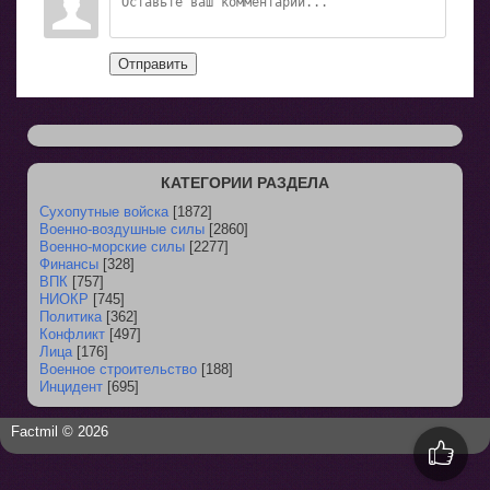
Отправить
КАТЕГОРИИ РАЗДЕЛА
Сухопутные войска
[1872]
Военно-воздушные силы
[2860]
Военно-морские силы
[2277]
Финансы
[328]
ВПК
[757]
НИОКР
[745]
Политика
[362]
Конфликт
[497]
Лица
[176]
Военное строительство
[188]
Инцидент
[695]
Factmil © 2026