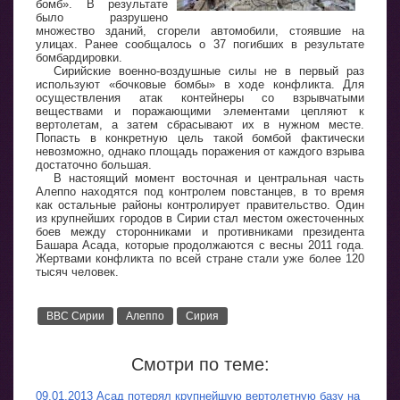
бомб». В результате
было разрушено
множество зданий, сгорели автомобили, стоявшие на
улицах. Ранее сообщалось о 37 погибших в результате
бомбардировки.
Сирийские военно-воздушные силы не в первый раз
используют «бочковые бомбы» в ходе конфликта. Для
осуществления атак контейнеры со взрывчатыми
веществами и поражающими элементами цепляют к
вертолетам, а затем сбрасывают их в нужном месте.
Попасть в конкретную цель такой бомбой фактически
невозможно, однако площадь поражения от каждого взрыва
достаточно большая.
В настоящий момент восточная и центральная часть
Алеппо находятся под контролем повстанцев, в то время
как остальные районы контролирует правительство. Один
из крупнейших городов в Сирии стал местом ожесточенных
боев между сторонниками и противниками президента
Башара Асада, которые продолжаются с весны 2011 года.
Жертвами конфликта по всей стране стали уже более 120
тысяч человек.
ВВС Сирии
Алеппо
Сирия
Смотри по теме:
09.01.2013 Асад потерял крупнейшую вертолетную базу на