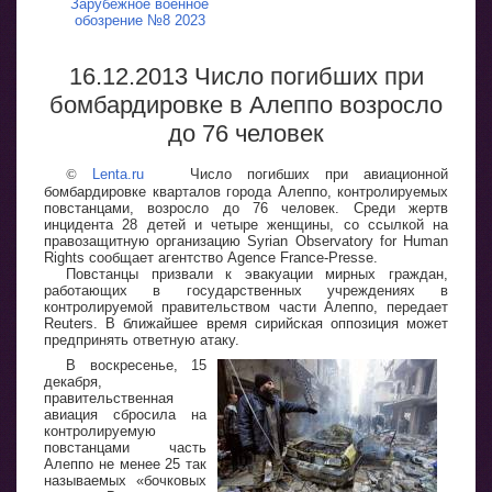
Зарубежное военное
обозрение №8 2023
16.12.2013 Число погибших при
бомбардировке в Алеппо возросло
до 76 человек
©
Lenta.ru
Число погибших при авиационной
бомбардировке кварталов города Алеппо, контролируемых
повстанцами, возросло до 76 человек. Среди жертв
инцидента 28 детей и четыре женщины, со ссылкой на
правозащитную организацию Syrian Observatory for Human
Rights сообщает агентство Agence France-Presse.
Повстанцы призвали к эвакуации мирных граждан,
работающих в государственных учреждениях в
контролируемой правительством части Алеппо, передает
Reuters. В ближайшее время сирийская оппозиция может
предпринять ответную атаку.
В воскресенье, 15
декабря,
правительственная
авиация сбросила на
контролируемую
повстанцами часть
Алеппо не менее 25 так
называемых «бочковых