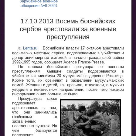
Зарубежное военное
обозрение №8 2023
17.10.2013 Восемь боснийских
сербов арестовали за военные
преступления
©
Lenta.ru
Боснийские власти 17 октября арестовали
восьмерых местных сербов, подозреваемых в убийствах и
депортации мирных жителей в начале гражданской войны
1992-1995 годов, сообщает Agence France-Presse.
По словам боснийского прокурора по военным
преступлениям, бывшие солдаты подозреваются в
убийстве как минимум 20 мусульман в деревне Рогатица.
Кроме того, их обвиняют в разделении мусульманских
семей. Женщин и детей, как правило, отпускали, а мужчин
уводили в неизвестном направлении, после чего никакой
информации о них больше не было.
Прокуратура также
подозревает
арестованных в том,
что они занимались
грабежами в
захваченных
населенных пунктах. На
чем базируются
подозрения