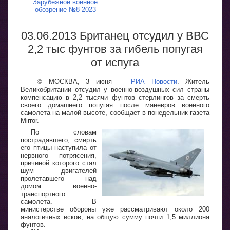
Зарубежное военное
обозрение №8 2023
03.06.2013 Британец отсудил у ВВС
2,2 тыс фунтов за гибель попугая
от испуга
©
МОСКВА, 3 июня —
РИА Новости
. Житель
Великобритании отсудил у военно-воздушных сил страны
компенсацию в 2,2 тысячи фунтов стерлингов за смерть
своего домашнего попугая после маневров военного
самолета на малой высоте, сообщает в понедельник газета
Mirror.
По словам
пострадавшего, смерть
его птицы наступила от
нервного потрясения,
причиной которого стал
шум двигателей
пролетавшего над
домом военно-
транспортного
самолета. В
министерстве обороны уже рассматривают около 200
аналогичных исков, на общую сумму почти 1,5 миллиона
фунтов.