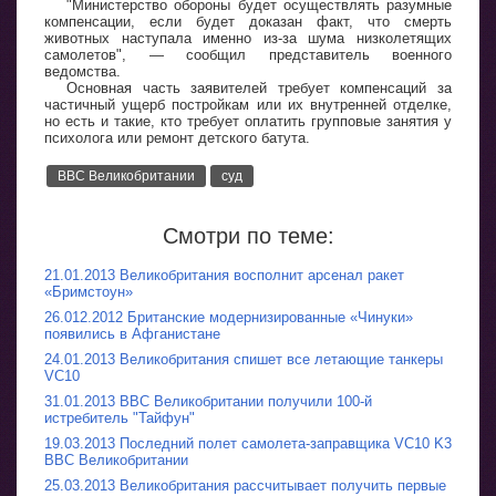
"Министерство обороны будет осуществлять разумные
компенсации, если будет доказан факт, что смерть
животных наступала именно из-за шума низколетящих
самолетов", — сообщил представитель военного
ведомства.
Основная часть заявителей требует компенсаций за
частичный ущерб постройкам или их внутренней отделке,
но есть и такие, кто требует оплатить групповые занятия у
психолога или ремонт детского батута.
ВВС Великобритании
суд
Смотри по теме:
21.01.2013 Великобритания восполнит арсенал ракет
«Бримстоун»
26.012.2012 Британские модернизированные «Чинуки»
появились в Афганистане
24.01.2013 Великобритания спишет все летающие танкеры
VC10
31.01.2013 ВВС Великобритании получили 100-й
истребитель "Тайфун"
19.03.2013 Последний полет самолета-заправщика VC10 K3
ВВС Великобритании
25.03.2013 Великобритания рассчитывает получить первые