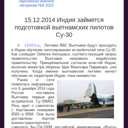
Зарубежное военное
обозрение №8 2023
15.12.2014 Индия займется
подготовкой вьетнамских пилотов
Су-30
©
LENTA.ru
,
Летчики ВВС Вьетнама будут проходить
в Индии обучение пилотированию истребителей типа Су-30.
Как сообщает Defense Aerospace, соответствующий запрос
правительство Вьетнама направило индийскому
правительству. Принципиальное согласие властей Индии,
включая министра обороны Шри Манохара Паррикара, уже
получено. Когда именно вьетнамские летчики начнут
обучение на территории Индии, пока неизвестно.
Ранее в сети
появилась информация,
что 6 декабря 2014 года
Россия поставила
Вьетнаму первые два
истребителя Су-30МК2.
Речь идет о самолетах
с бортовыми номерами
8583 и 8584. Они были
доставлены бортом
военно-транспортного
самолета Ан-124-100М российской авиакомпании «Волга-