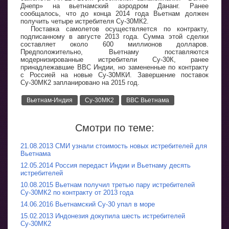
Днепр» на вьетнамский аэродром Дананг. Ранее
сообщалось, что до конца 2014 года Вьетнам должен
получить четыре истребителя Су-30МК2.
Поставка самолетов осуществляется по контракту,
подписанному в августе 2013 года. Сумма этой сделки
составляет около 600 миллионов долларов.
Предположительно, Вьетнаму поставляются
модернизированные истребители Су-30К, ранее
принадлежавшие ВВС Индии, но замененные по контракту
с Россией на новые Су-30МКИ. Завершение поставок
Су-30МК2 запланировано на 2015 год.
Вьетнам-Индия
Су-30МК2
ВВС Вьетнама
Смотри по теме:
21.08.2013 СМИ узнали стоимость новых истребителей для
Вьетнама
12.05.2014 Россия передаст Индии и Вьетнаму десять
истребителей
10.08.2015 Вьетнам получил третью пару истребителей
Су-30МК2 по контракту от 2013 года
14.06.2016 Вьетнамский Су-30 упал в море
15.02.2013 Индонезия докупила шесть истребителей
Су-30МК2