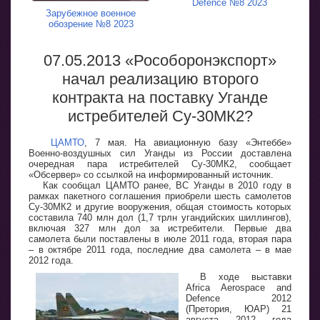
Defence №8 2023
Зарубежное военное
обозрение №8 2023
07.05.2013 «Рособоронэкспорт»
начал реализацию второго
контракта на поставку Уганде
истребителей Су-30МК2?
ЦАМТО
, 7 мая. На авиационную базу «Энтеббе»
Военно-воздушных сил Уганды из России доставлена
очередная пара истребителей Су-30МК2, сообщает
«Обсервер» со ссылкой на информированный источник.
Как сообщал ЦАМТО ранее, ВС Уганды в 2010 году в
рамках пакетного соглашения приобрели шесть самолетов
Су-30МК2 и другие вооружения, общая стоимость которых
составила 740 млн дол (1,7 трлн угандийских шиллингов),
включая 327 млн дол за истребители. Первые два
самолета были поставлены в июле 2011 года, вторая пара
– в октябре 2011 года, последние два самолета – в мае
2012 года.
В ходе выставки
Africa Aerospace and
Defence 2012
(Претория, ЮАР) 21
августа 2012 года