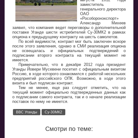
заместитель
генерального директора
ОАО
«Рособоронэкспорт»
Александр Михеев
заявил, что компания ведет переговоры о дополнительной
поставке Уганде шести истребителей Су-30МК2 в рамках
опциона к предыдущему контракту на шесть самолетов.
По всей видимости, контракт мог быть заключен вскоре
после этого заявления, однако в СМИ реализация опциона
не освещалась и официальных подтверждений о
подписании второго контракта на текущий момент не
имеется.
Примечательно, что в декабре 2012 года президент
Уганды Йовери Мусевени посетил с официальным визитом
Россию, в ходе которого ознакомился с работой нескольких
предприятий российского ОПК. Возможно, в ходе этого
визита и был подписан контракт.
Тем не менее, еще раз следует отметить, что на
текущий момент официально подтвержденных данных как
о подписании самого контракта, так и о начале реализации
поставок по нему не имеется.
ВВС Уганды
Су-30МК2
Смотри по теме: