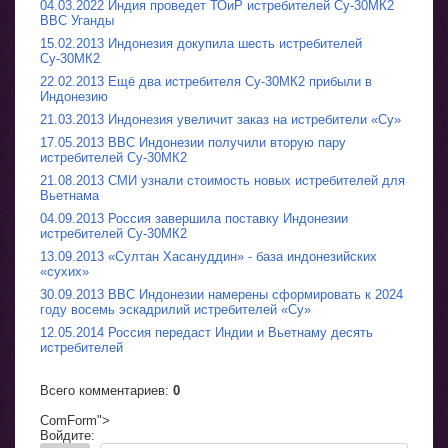
04.03.2022 Индия проведет ТОиР истребителей Су-30МК2
ВВС Уганды
15.02.2013 Индонезия докупила шесть истребителей
Су-30МК2
22.02.2013 Ещё два истребителя Су-30МК2 прибыли в
Индонезию
21.03.2013 Индонезия увеличит заказ на истребители «Су»
17.05.2013 ВВС Индонезии получили вторую пару
истребителей Су-30МК2
21.08.2013 СМИ узнали стоимость новых истребителей для
Вьетнама
04.09.2013 Россия завершила поставку Индонезии
истребителей Су-30МК2
13.09.2013 «Султан Хасануддин» - база индонезийских
«сухих»
30.09.2013 ВВС Индонезии намерены сформировать к 2024
году восемь эскадрилий истребителей «Су»
12.05.2014 Россия передаст Индии и Вьетнаму десять
истребителей
Всего комментариев
:
0
ComForm">
Войдите: