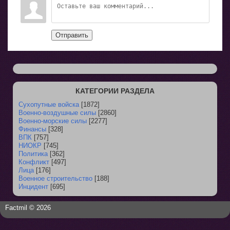
Отправить
КАТЕГОРИИ РАЗДЕЛА
Сухопутные войска
[1872]
Военно-воздушные силы
[2860]
Военно-морские силы
[2277]
Финансы
[328]
ВПК
[757]
НИОКР
[745]
Политика
[362]
Конфликт
[497]
Лица
[176]
Военное строительство
[188]
Инцидент
[695]
Factmil © 2026